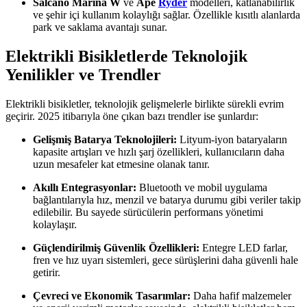
Salcano Marina W
ve
Ape
Ryder
modelleri, katlanabilirlik
ve şehir içi kullanım kolaylığı sağlar. Özellikle kısıtlı alanlarda
park ve saklama avantajı sunar.
Elektrikli Bisikletlerde Teknolojik
Yenilikler ve Trendler
Elektrikli bisikletler, teknolojik gelişmelerle birlikte sürekli evrim
geçirir. 2025 itibarıyla öne çıkan bazı trendler ise şunlardır:
Gelişmiş Batarya Teknolojileri:
Lityum-iyon bataryaların
kapasite artışları ve hızlı şarj özellikleri, kullanıcıların daha
uzun mesafeler kat etmesine olanak tanır.
Akıllı Entegrasyonlar:
Bluetooth ve mobil uygulama
bağlantılarıyla hız, menzil ve batarya durumu gibi veriler takip
edilebilir. Bu sayede sürücülerin performans yönetimi
kolaylaşır.
Güçlendirilmiş Güvenlik Özellikleri:
Entegre LED farlar,
fren ve hız uyarı sistemleri, gece sürüşlerini daha güvenli hale
getirir.
Çevreci ve Ekonomik Tasarımlar:
Daha hafif malzemeler