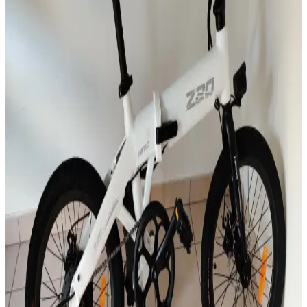
Elektrikli Motorlarda Ehliyet Gerekliliği: Güç, Hız
ve Yasal Düzenlemeler 2024
Elektrikli motorlarda ehliyet gerekliliği, aracın güç ve hız sınırlarına
göre değişir. Türkiye'deki yasal düzenlemeler, güvenlik önlemleri ve
güncel mevzuat hakkında kapsamlı bilgiler sunulmaktadır.
2025'te Şehirde Devrim: BİM’in Volta Elektrikli
Bisikletiyle Tanışın
Volta VSM elektrikli bisiklet, düşük maliyet ve pratik şarj
avantajıyla şehir hayatınızı kolaylaştırıyor. Detayları hemen
keşfedin!
2025'te Şehir İçi Ulaşımda Devrim: BİM’in Volta
Elektrikli Bisikletiyle Tanışın
BİM’in Volta VSM elektrikli bisikletiyle ekonomik ve pratik şehir
içi ulaşımı keşfedin. Hemen inceleyin!
2025'te Elektrikli Motorlarda Ehliyet Şart mı?
Bilmeniz Gerekenler