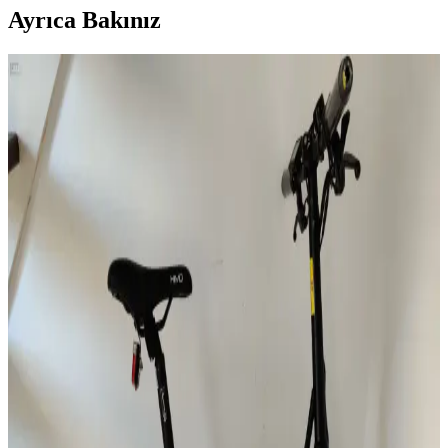
Ayrıca Bakınız
Türkiye’de Elektrikli Bisiklet Satın Alma Rehberi:
Yasal, Teknik ve Alışveriş İpuçları
Türkiye’de elektrikli bisiklet alırken yasal düzenlemeler, batarya,
motor gücü ve fiyat gibi faktörlere dikkat edin. Doğru seçimle
ekonomik ve çevreci ulaşım sağlar.
Şarjlı Elektrikli Motorlar: Şehir İçi Ulaşımda
Sürdürülebilir ve Ekonomik Çözümler
Şarjlı motorlar, batarya teknolojileri ve gelişen kullanım alanlarıyla
şehir içi ulaşımda sürdürülebilir ve ekonomik çözümler sağlıyor.
Türkiye’de Elektrikli Bisikletlerde Ehliyet ve Yasal
Düzenlemeler Hakkında Bilmeniz Gerekenler
Türkiye’de elektrikli bisikletlerin ehliyet gerekliliği teknik özelliklere
bağlıdır. 25 km/s ve 250 watt altı modeller ehliyet istemezken, üstü
motorlu bisiklet sayılır ve ehliyet, tescil zorunludur.