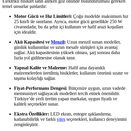
Elektrikli bisiklet satın alırken göz önünde bulundurulması gereken
temel unsurlar şunlardır:
Motor Gücü ve Hız Limitleri:
Çoğu modelde maksimum hız
25 km/h ile sınırlanır. Ayrıca, motor gücü genellikle 250 W
civarındadır, bu da şehir içi kullanım ve hafif arazi koşulları
için idealdir.
Akü Kapasitesi ve
Menzil
:
Uzun menzil sunan modeller,
günlük kullanımlar ve uzun mesafe sürüşleri için avantaj
sağlar. Akü kapasitesinin yüksek olması, şarj sonrası daha
fazla yol gidilmesine olanak tanır.
Yapısal Kalite ve Malzeme:
Hafif ama dayanıklı
malzemelerden üretilmiş bisikletler, kullanım ömrünü uzatır ve
taşıma kolaylığı sağlar.
Fiyat-Performans Dengesi:
Bütçenize uygun, uzun vadede
memnuniyet sağlayacak modelleri tercih etmek önemlidir.
Türkiye’de yerli üretim yapan markalar, uygun fiyatlı ve
kaliteli seçenekler sunar.
Ekstra Özellikler:
LED ekran, entegre ışıklandırma,
katlanabilirlik ve farklı
vites
seçenekleri, kullanıcı deneyimini
zenginleştirir.