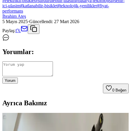
#
elektrikli-bisiklet
#
surdurulebilir-ulasim
#
batarya-teknolojisi
#
sehir-
ici-ulasim
#
katlanabilir-bisiklet
#
teknolojik-yenilikler
#
fiyat-
performans
İbrahim Ateş
5 Mayıs 2025
·
Güncellendi:
27 Mart 2026
Paylaş:
f
𝕏
Yorumlar:
Yorum
0
Beğen
Ayrıca Bakınız
Türkiye’de Elektrikli Bisiklet Satın Alma Rehberi:
Yasal, Teknik ve Alışveriş İpuçları