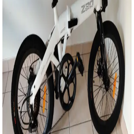
güncel mevzuat hakkında kapsamlı bilgiler sunulmaktadır.
2025'te Şehirde Devrim: BİM’in Volta Elektrikli
Bisikletiyle Tanışın
Volta VSM elektrikli bisiklet, düşük maliyet ve pratik şarj
avantajıyla şehir hayatınızı kolaylaştırıyor. Detayları hemen
keşfedin!
2025'te Şehir İçi Ulaşımda Devrim: BİM’in Volta
Elektrikli Bisikletiyle Tanışın
BİM’in Volta VSM elektrikli bisikletiyle ekonomik ve pratik şehir
içi ulaşımı keşfedin. Hemen inceleyin!
2025'te Elektrikli Motorlarda Ehliyet Şart mı?
Bilmeniz Gerekenler
2025'te elektrikli motorların ehliyet ve yasal gerekliliklerini öğrenin.
Güvenli sürüş için detayları hemen keşfedin! İnceleyin!
Himo Z20 Elektrikli Bisiklet: Şehir İçin Pratik ve
Ekonomik Ulaşım Çözümü