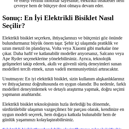
ve enerji verimli motorlar sayesinde, elektrikli bisikletler hem
çevreye hem de bütçeye dost olmaya devam eder.
Sonuç: En İyi Elektrikli Bisiklet Nasıl
Seçilir?
Elektrikli bisiklet seçerken, ihtiyaçlarınızı ve bütçenizi göz önünde
bulundurmanız büyük önem taşır. Şehir içi ulaşımda pratiklik ve
uzun menzil ön plandaysa, Volta veya Xiaomi gibi markalar öne
çıkar. Daha hafif ve katlanabilir modeller arıyorsanız, Salcano veya
Ape Ryder seçeneklerine yönelebilirsiniz. Ayrıca, teknolojik
gelişmeleri takip ederek, akıllı ve güvenli sürüş deneyimleri sunan
modelleri tercih etmek, uzun vadeli memnuniyetinizi artıracaktır.
Unutmayın: En iyi elektrikli bisiklet, sizin kullanım alışkanlıklarınız
ve ihtiyaçlarınız doğrultusunda en uygun olanıdır. Bu nedenle, farklı
modelleri deneyimlemek ve detaylı araştırma yapmak, doğru seçimi
yapmanın anahtarıdır.
Elektrikli bisiklet teknolojisinin hızla ilerlediği bu dönemde,
sürdürülebilir ulaşımın vazgeçilmez bir parçası olarak, kendinize en
uygun modeli seçerek, hem doğaya katkıda bulunabilir hem de
günlük yaşamınızı kolaylaştırabilirsiniz.