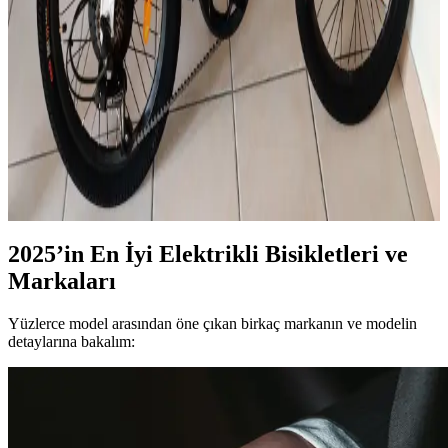
2025'te elektrikli motorların ehliyet ve yasal gerekliliklerini öğrenin.
Güvenli sürüş için detayları hemen keşfedin! İnceleyin!
Himo Z20 Elektrikli Bisiklet: Şehir İçin Pratik ve
Ekonomik Ulaşım Çözümü
Himo Z20, şehir içi ulaşımda pratik, ekonomik ve çevreci bir
seçenek sunuyor. Hafif tasarımı ve gelişmiş özellikleriyle günlük
kullanımda öne çıkan bu elektrikli bisiklet, şehir yaşamını
kolaylaştırıyor.
2025’in En İyi Elektrikli Bisikletleri ve
Markaları
Yüzlerce model arasından öne çıkan birkaç markanın ve modelin
detaylarına bakalım: