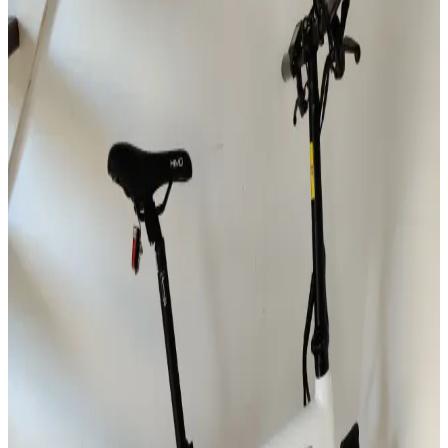
Türkiye’de elektrikli bisiklet alırken yasal düzenlemeler, batarya,
motor gücü ve fiyat gibi faktörlere dikkat edin. Doğru seçimle
ekonomik ve çevreci ulaşım sağlar.
Şarjlı Elektrikli Motorlar: Şehir İçi Ulaşımda
Sürdürülebilir ve Ekonomik Çözümler
Şarjlı motorlar, batarya teknolojileri ve gelişen kullanım alanlarıyla
şehir içi ulaşımda sürdürülebilir ve ekonomik çözümler sağlıyor.
Türkiye’de Elektrikli Bisikletlerde Ehliyet ve Yasal
Düzenlemeler Hakkında Bilmeniz Gerekenler
Türkiye’de elektrikli bisikletlerin ehliyet gerekliliği teknik özelliklere
bağlıdır. 25 km/s ve 250 watt altı modeller ehliyet istemezken, üstü
motorlu bisiklet sayılır ve ehliyet, tescil zorunludur.
Elektrikli Motorlarda Ehliyet Gerekliliği: Güç, Hız
ve Yasal Düzenlemeler 2024
Elektrikli motorlarda ehliyet gerekliliği, aracın güç ve hız sınırlarına
göre değişir. Türkiye'deki yasal düzenlemeler, güvenlik önlemleri ve