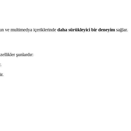
oyun ve multimedya içeriklerinde
daha sürükleyici bir deneyim
sağlar.
ellikler şunlardır:
.
r.