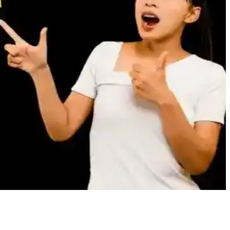
mans sunuyor. LG modelleriyle fiyat ve özellik karşılaştırması
i hakkında bilgiler içerir.
renilebilir, teknolojik gelişmelerle otomatik gösterim artmaktadır.
 uzman yardımı alın.