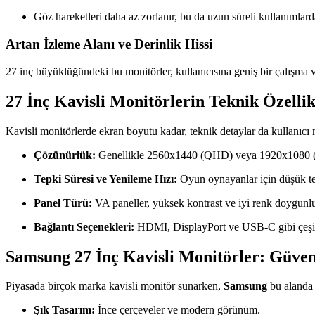
Göz hareketleri daha az zorlanır, bu da uzun süreli kullanımlard
Artan İzleme Alanı ve Derinlik Hissi
27 inç büyüklüğündeki bu monitörler, kullanıcısına geniş bir çalışma v
27 İnç Kavisli Monitörlerin Teknik Özellik
Kavisli monitörlerde ekran boyutu kadar, teknik detaylar da kullanıcı 
Çözünürlük:
Genellikle 2560x1440 (QHD) veya 1920x1080 (Ful
Tepki Süresi ve Yenileme Hızı:
Oyun oynayanlar için düşük tepk
Panel Türü:
VA paneller, yüksek kontrast ve iyi renk doygunluğ
Bağlantı Seçenekleri:
HDMI, DisplayPort ve USB-C gibi çeşitli 
Samsung 27 İnç Kavisli Monitörler: Güveni
Piyasada birçok marka kavisli monitör sunarken,
Samsung
bu alanda 
Şık Tasarım:
İnce çerçeveler ve modern görünüm.