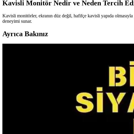
Kavisli Monitör Nedir ve Neden Tercih Edi
Kavisli monitörler, ekranın düz değil, hafifçe kavisli yapıda olmasıyla
deneyimi sunar.
Ayrıca Bakınız
Digitus Sıkıştırmalı İkili Monitör Tutucu: Ergonomi
Digitus’un çift monitör tutucu modeli, 17-32 inç arası ekranlar için da
Apple Studio Display ve Studio Display XDR: Intel M
Apple'ın yeni Studio Display ve Studio Display XDR monitörleri yalnı
dayanmaktadır.
Apple Pro Display XDR Üretimi Durduruldu: Studio D
Apple, Pro Display XDR'nin üretimini durdurdu. Yerine gelen Studio Dis
Gigabyte MO27Q28G Tandem OLED Monitör: 28 İnç,