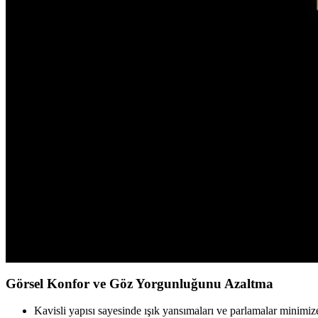
Gigabyte MO27Q28G, 28 inç 1440p OLED ekran, 280Hz yenileme hızı v
yapılıyor.
Monitör Boyutu Seçimi: Kullanım Amacına Göre Doğr
Monitör boyutu seçimi, kullanım amacı ve çalışma alanına göre belirlen
Bilgisayar Ekranını Büyütme Yöntemleri ve Güncel 
Görme güçlüğü veya büyük ekran tercihi için yazılım ve donanım çözüml
Monitör Çözünürlüğünü Öğrenme Yöntemleri ve Günc
Monitör çözünürlüğü, görüntü kalitesini belirleyen önemli bir faktördür.
Bilgisayar Açılıyor Ama Ekran Siyah Kalıyor Nedenle
Bilgisayar açılıyor fakat ekran siyah kalıyorsa donanım veya yazılım so
Görsel Konfor ve Göz Yorgunluğunu Azaltma
Kavisli yapısı sayesinde ışık yansımaları ve parlamalar minimize 