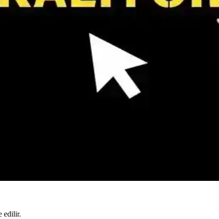
e HDR500 sertifikasıyla oyunculara ve profesyonellere yüksek perfor
u Monitör Nasıl Seçilir
ir. Güncel trendler ve kullanıcı tavsiyeleriyle en uygun monitör seçeneğ
Çözümler
eri, güncel ve güvenilir yöntemler detaylı şekilde anlatılıyor.
el Teknolojik Yaklaşımlar
 Sistem ayarları, ekran özellikleri ve yazılımlar aracılığıyla kolayca öğ
ri ve Çözüm Yolları
runları olabilir. Bağlantıları kontrol edin, sürücüleri güncelleyin veya
edilir.