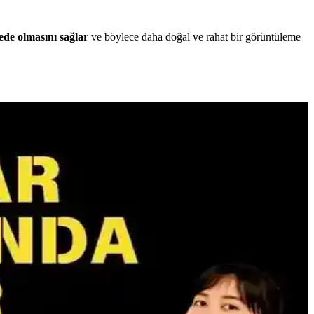
ede olmasını sağlar
ve böylece daha doğal ve rahat bir görüntüleme
 ortamı sağlar.
işlevsellik sunmamaktadır. Bu durum teknik ve stratejik nedenlere
. Profesyonel kullanıcılar alternatif arayışında.