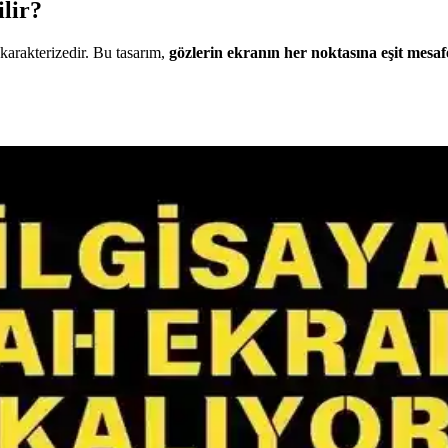
lir?
 karakterizedir. Bu tasarım,
gözlerin ekranın her noktasına eşit mesaf
k ve Dayanıklı Çift Ekran Çözümü
yanıklı, kolay montajlı ve ayarlanabilir özellikleriyle ergonomik çalışma
ac'lerle Uyumluluk ve Teknik Kısıtlamalar
zca Apple silikonlu Mac'lerle uyumlu olup Intel tabanlı Mac'lerde tam 
isplay ve Profesyonel Monitör Piyasasındaki Değişim
play, teknik özellik ve ekran boyutu açısından beklentileri karşılamıyor
 280Hz, HDR500 ve Fiyat Karşılaştırması