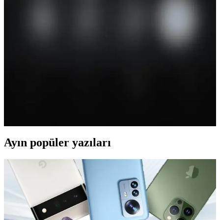
Giyilebilir Cihaz Desteği
iOS 26.5 Beta 1 sürümü, haritalarda reklam gösterimi, RCS uçtan
uca şifreleme ve üçüncü taraf giyilebilir cihaz desteği gibi
yeniliklerle kullanıcı deneyimini ve güvenliği etkiliyor.
iPhone'da Ses Girişi ve Çıkışını Ayrı Kontrol Etme
Özelliği ve Kullanım Detayları
iOS 16 ile iPhone kullanıcıları, çağrı sırasında ses giriş cihazını
değiştirebiliyor. Bu özellik, özellikle gürültülü ortamlarda iletişim
kalitesini artırıyor ve Bluetooth mikrofon sorunlarını azaltıyor.
Ayın popüler yazıları