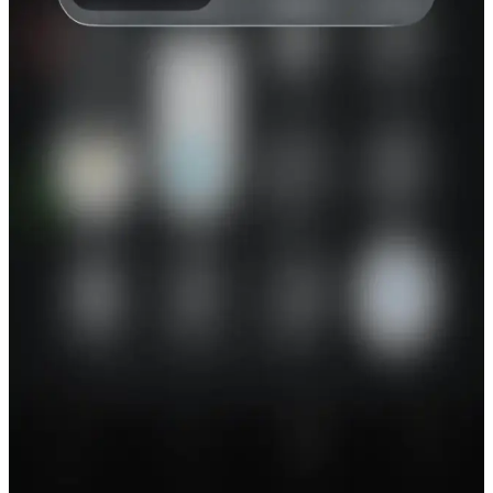
kullanımı sosyal ve sağlık açısından tartışmalara yol açıyor.
Govee'nin Yeni Vintage Akıllı Ampulleri ve Matter
Protokolü ile Uyumluluk Detayları
Govee'nin vintage tarzı akıllı ampulleri Matter protokolü desteği
sunuyor ancak renk sıcaklığı ve kurulumda bazı kısıtlamalar
bulunuyor. Kullanıcı deneyimi ve protokolün olgunlaşması önemli
faktörler.
iOS 26.5 Beta 1 Güncellemesi: Haritalarda
Reklamlar, RCS Şifreleme ve Üçüncü Taraf
Giyilebilir Cihaz Desteği
iOS 26.5 Beta 1 sürümü, haritalarda reklam gösterimi, RCS uçtan
uca şifreleme ve üçüncü taraf giyilebilir cihaz desteği gibi
yeniliklerle kullanıcı deneyimini ve güvenliği etkiliyor.
iPhone'da Ses Girişi ve Çıkışını Ayrı Kontrol Etme
Özelliği ve Kullanım Detayları
iOS 16 ile iPhone kullanıcıları, çağrı sırasında ses giriş cihazını
değiştirebiliyor. Bu özellik, özellikle gürültülü ortamlarda iletişim