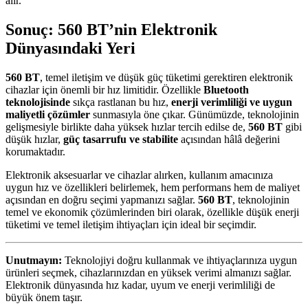
alır.
Sonuç: 560 BT’nin Elektronik
Dünyasındaki Yeri
560 BT
, temel iletişim ve düşük güç tüketimi gerektiren elektronik
cihazlar için önemli bir hız limitidir. Özellikle
Bluetooth
teknolojisinde
sıkça rastlanan bu hız,
enerji verimliliği ve uygun
maliyetli çözümler
sunmasıyla öne çıkar. Günümüzde, teknolojinin
gelişmesiyle birlikte daha yüksek hızlar tercih edilse de,
560 BT
gibi
düşük hızlar,
güç tasarrufu ve stabilite
açısından hâlâ değerini
korumaktadır.
Elektronik aksesuarlar ve cihazlar alırken, kullanım amacınıza
uygun hız ve özellikleri belirlemek, hem performans hem de maliyet
açısından en doğru seçimi yapmanızı sağlar.
560 BT
, teknolojinin
temel ve ekonomik çözümlerinden biri olarak, özellikle düşük enerji
tüketimi ve temel iletişim ihtiyaçları için ideal bir seçimdir.
Unutmayın:
Teknolojiyi doğru kullanmak ve ihtiyaçlarınıza uygun
ürünleri seçmek, cihazlarınızdan en yüksek verimi almanızı sağlar.
Elektronik dünyasında hız kadar, uyum ve enerji verimliliği de
büyük önem taşır.