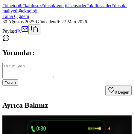
#
bluetooth
#
kablosuz
#
dusuk-enerji
#
sensorler
#
akilli-saatler
#
dusuk-
maliyetli
#
teknoloji
Talha Çiğdem
30 Ağustos 2025
·
Güncellendi:
27 Mart 2026
Paylaş:
f
𝕏
Yorumlar:
Yorum
0
Beğen
Ayrıca Bakınız
Teknomoda P2961 Bluetooth Kulak Üstü Kulaklık:
Gelişmiş Özellikler ve Ergonomik Tasarım