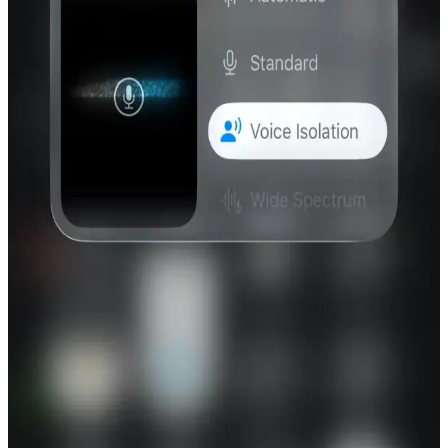
Schulzz Orico Bluetooth 5.0 Mini 3.5mm Dongle, yüksek hız ve
stabilite ile kablosuz bağlantı sunar, kompakt tasarımıyla kullanım
kolaylığı sağlar ve çoklu cihaz uyumu ile modern iletişim
ihtiyaçlarını karşılar.
JLab'in Abartılı Boyuttaki Bluetooth
Hoparlörlerinin Tasarımı ve Kamu Alanlarındaki
Etkileri
JLab'in boyun etrafına takılan büyük Bluetooth hoparlörleri, müziği
çevreye yayarak yeni bir deneyim sunuyor. Ancak kamu alanlarında
kullanımı sosyal ve sağlık açısından tartışmalara yol açıyor.
Govee'nin Yeni Vintage Akıllı Ampulleri ve Matter
Protokolü ile Uyumluluk Detayları
Govee'nin vintage tarzı akıllı ampulleri Matter protokolü desteği
sunuyor ancak renk sıcaklığı ve kurulumda bazı kısıtlamalar
bulunuyor. Kullanıcı deneyimi ve protokolün olgunlaşması önemli
faktörler.
iOS 26.5 Beta 1 Güncellemesi: Haritalarda
Reklamlar, RCS Şifreleme ve Üçüncü Taraf