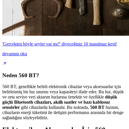
'Gerçekten böyle şeyler var mı?' diyeceğiniz 10 inanılmaz keşif
devamını oku
Neden 560 BT?
560 BT, genellikle belirli elektronik cihazlar veya aksesuarlar için
belirlenmiş bir hız sınırını veya kapasiteyi ifade eder. Bu hız, düşük
ve orta seviye veri aktarım hızlarına örnektir ve özellikle
düşük
güçlü Bluetooth cihazları, akıllı saatler ve bazı kablosuz
sensörler
gibi cihazlarda kullanılır. Bu noktada,
560 BT
hızının,
cihazların enerji tüketimi ile iletişim performansı arasında bir denge
sağladığını söyleyebiliriz.