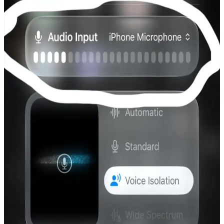
için ideal bir seçimdir.
Class Marka Çok Fonksiyonlu Oto Teyp Çevirici
Bluetooth ve MP3 Özellikleriyle
Class markasının araç içi multimedya cihazı Bluetooth, MP3,
mikrofon ve çeşitli bağlantı seçenekleriyle modern sürücüler için
ideal bir çözüm sunar.
Schulzz Orico Bluetooth 5.0 Mini 3.5mm Dongle ile
Kablosuz Bağlantı Çözümünde Yeni Dönem
Schulzz Orico Bluetooth 5.0 Mini 3.5mm Dongle, yüksek hız ve
stabilite ile kablosuz bağlantı sunar, kompakt tasarımıyla kullanım
kolaylığı sağlar ve çoklu cihaz uyumu ile modern iletişim
ihtiyaçlarını karşılar.
JLab'in Abartılı Boyuttaki Bluetooth
Hoparlörlerinin Tasarımı ve Kamu Alanlarındaki
Etkileri
JLab'in boyun etrafına takılan büyük Bluetooth hoparlörleri, müziği
çevreye yayarak yeni bir deneyim sunuyor. Ancak kamu alanlarında