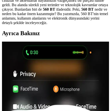
cihazlar ve aksesuarlar hayatımızın vazgeçilmez bir parçası haline
geldi. Bu alanda sürekli yeni terimler ve teknolojik kavramlar ortaya
çıkıyor. Bunlardan biri de
560 BT
ifadesidir. Peki,
560 BT
nedir ve
neden bu kadar önem kazanmıştır? Bu yazımızda, 560 BT'nin temel
anlamını, kullanım alanlarını ve elektronik dünyasındaki yerini
detaylı şekilde inceleyeceğiz.
Ayrıca Bakınız
Teknomoda P2961 Bluetooth Kulak Üstü Kulaklık:
Gelişmiş Özellikler ve Ergonomik Tasarım
Teknomoda P2961, ergonomik tasarımı, gelişmiş Bluetooth 5.0 ve
aktif gürültü önleme özellikleriyle öne çıkan kablosuz kulaklık.
Uzun pil ömrü ve şık görünümüyle günlük ve spor kullanımı için
ideal.
Guess Kulak Üstü Bluetooth Kulaklık İncelemesi:
Tasarım, Ses Kalitesi ve Kullanım Özellikleri
Guess kulak üstü Bluetooth kulaklık, şık tasarımı, yüksek ses kalitesi
ve ergonomik yapısıyla öne çıkar. Bluetooth 5.3 ve Type-C şarj ile
kullanımı kolay, konforlu ve dayanıklı bu model, müzik tutkunları