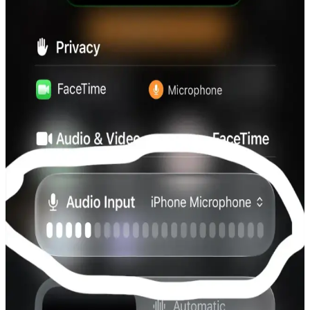
Teknomoda P2961, ergonomik tasarımı, gelişmiş Bluetooth 5.0 ve
aktif gürültü önleme özellikleriyle öne çıkan kablosuz kulaklık.
Uzun pil ömrü ve şık görünümüyle günlük ve spor kullanımı için
ideal.
Guess Kulak Üstü Bluetooth Kulaklık İncelemesi:
Tasarım, Ses Kalitesi ve Kullanım Özellikleri
Guess kulak üstü Bluetooth kulaklık, şık tasarımı, yüksek ses kalitesi
ve ergonomik yapısıyla öne çıkar. Bluetooth 5.3 ve Type-C şarj ile
kullanımı kolay, konforlu ve dayanıklı bu model, müzik tutkunları
için ideal bir seçimdir.
Class Marka Çok Fonksiyonlu Oto Teyp Çevirici
Bluetooth ve MP3 Özellikleriyle
Class markasının araç içi multimedya cihazı Bluetooth, MP3,
mikrofon ve çeşitli bağlantı seçenekleriyle modern sürücüler için
ideal bir çözüm sunar.
Schulzz Orico Bluetooth 5.0 Mini 3.5mm Dongle ile
Kablosuz Bağlantı Çözümünde Yeni Dönem