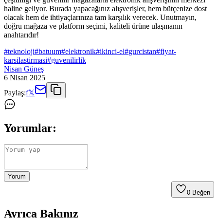
haline geliyor. Burada yapacağınız alışverişler, hem bütçenize dost
olacak hem de ihtiyaçlarınıza tam karşılık verecek. Unutmayın,
doğru mağaza ve platform seçimi, kaliteli ürüne ulaşmanın
anahtarıdır!
#
teknoloji
#
batuum
#
elektronik
#
ikinci-el
#
gurcistan
#
fiyat-
karsilastirmasi
#
guvenilirlik
Nisan Güneş
6 Nisan 2025
Paylaş:
f
𝕏
Yorumlar:
Yorum
0
Beğen
Ayrıca Bakınız