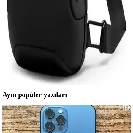
Asfal Apple Watch Uyumlu 42-49 mm Kordonlar
Detaylı İnceleme ve Özellikleri
Asfal markasının Apple Watch uyumlu, çeşitli renk ve boyut
seçenekleriyle yüksek kaliteli kordonları, estetik ve dayanıklılık
sunarak kullanım konforu sağlar.
Mark Ryden Lexus MR-7510 USB Şarj Portlu
Omuz Çantası İnceleme ve Özellikleri
Lexus MR-7510, suya dayanıklı Oxford kumaş, USB şarj portu ve
düzenleyici cepleriyle günlük kullanımda pratik ve şık bir omuz
çantasıdır.
Ayın popüler yazıları