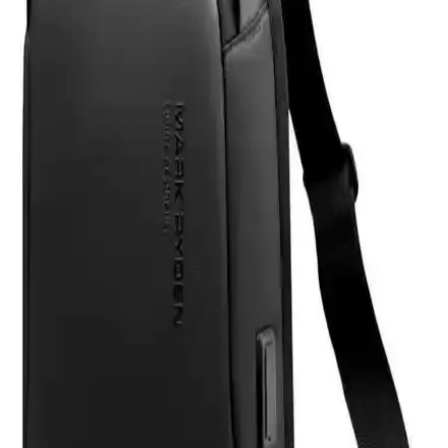
estetik ve güvenle korur, kullanıcı memnuniyetini artırır.
Eyfel Efs-2500 Güç Kaynağı: Temel Özellikler ve
Kullanıcı Değerlendirmeleri
Eyfel Efs-2500, 250W güç çıkışıyla temel bilgisayar ihtiyaçlarına
uygun, fanlı soğutmalı ve dayanıklılık sorunlarıyla dikkat çeken bir
güç kaynağıdır.
HP 255 G8 Dizüstü Bilgisayar İncelemesi: Günlük
Kullanım İçin Dengeli ve Güçlü Model
HP 255 G8, güçlü işlemci ve hızlı SSD ile günlük kullanım ve ofis
işleri için ideal, taşınabilir ve uygun fiyatlı bir dizüstü bilgisayardır.
Performans ve bağlantı seçenekleriyle öne çıkar.
Samsung Galaxy Tab S9 FE+ Plus için Nano
Kırılmaz Esnek Ekran Koruyucu İncelemesi
Samsung Galaxy Tab S9 FE+ Plus için tasarlanmış nano cam ekran
koruyucu, yüksek dayanıklılık ve net görüntü sağlar. Kolay
uygulama ve göz yorgunluğunu azaltıcı özellikleriyle ekran
korumasında yeni standart.