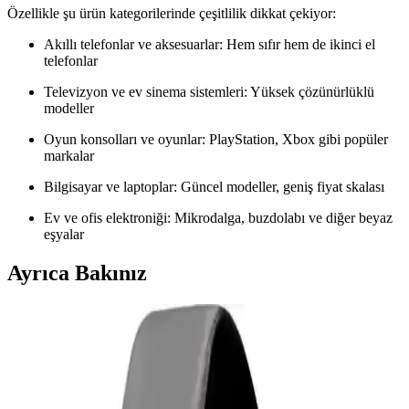
Özellikle şu ürün kategorilerinde çeşitlilik dikkat çekiyor:
Akıllı telefonlar ve aksesuarlar: Hem sıfır hem de ikinci el
telefonlar
Televizyon ve ev sinema sistemleri: Yüksek çözünürlüklü
modeller
Oyun konsolları ve oyunlar: PlayStation, Xbox gibi popüler
markalar
Bilgisayar ve laptoplar: Güncel modeller, geniş fiyat skalası
Ev ve ofis elektroniği: Mikrodalga, buzdolabı ve diğer beyaz
eşyalar
Ayrıca Bakınız
Samsung Galaxy Tab S9 Plus X810 için Microsonic
Temperli Cam Ekran Koruyucu Ürün Özellikleri ve
Avantajları
Microsonic temperli cam ekran koruyucu, Galaxy Tab S9 Plus