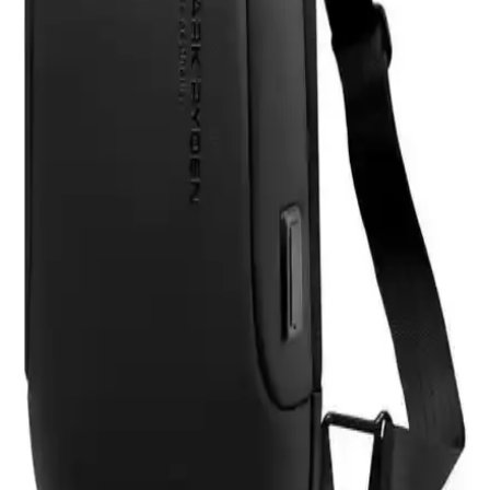
güç kaynağıdır.
HP 255 G8 Dizüstü Bilgisayar İncelemesi: Günlük
Kullanım İçin Dengeli ve Güçlü Model
HP 255 G8, güçlü işlemci ve hızlı SSD ile günlük kullanım ve ofis
işleri için ideal, taşınabilir ve uygun fiyatlı bir dizüstü bilgisayardır.
Performans ve bağlantı seçenekleriyle öne çıkar.
Samsung Galaxy Tab S9 FE+ Plus için Nano
Kırılmaz Esnek Ekran Koruyucu İncelemesi
Samsung Galaxy Tab S9 FE+ Plus için tasarlanmış nano cam ekran
koruyucu, yüksek dayanıklılık ve net görüntü sağlar. Kolay
uygulama ve göz yorgunluğunu azaltıcı özellikleriyle ekran
korumasında yeni standart.
Asfal Apple Watch Uyumlu 42-49 mm Kordonlar
Detaylı İnceleme ve Özellikleri
Asfal markasının Apple Watch uyumlu, çeşitli renk ve boyut
seçenekleriyle yüksek kaliteli kordonları, estetik ve dayanıklılık
sunarak kullanım konforu sağlar.