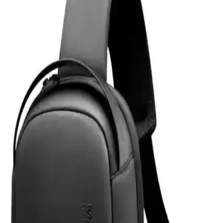
X810 modeline özel tasarımıyla yüksek dayanıklılık ve estetik sunar.
Çizilmelere karşı dirençli, kolay uygulanabilir ve kullanımı rahat bir
ürün.
Powerway 128 GB USB 3.0 Metal Mini Flash Bellek
İnceleme ve Kullanım Özellikleri
Powerway 128 GB USB 3.0 metal mini bellek, yüksek hız ve
dayanıklılık sunan taşınabilir depolama çözümüdür. Şık tasarımı ve
geniş kapasitesiyle büyük dosya transferlerinde avantaj sağlar.
Z-Mobile MacBook Air M2 ve M3 13.6 İnç Koruma
Seti Detaylı İnceleme ve Analiz
Z-Mobile'ın MacBook Air M2 ve M3 modelleriyle uyumlu 13.6 inç
koruma seti, şeffaf tasarımı ve dayanıklı malzemeleriyle cihazınızı
estetik ve güvenle korur, kullanıcı memnuniyetini artırır.
Eyfel Efs-2500 Güç Kaynağı: Temel Özellikler ve
Kullanıcı Değerlendirmeleri
Eyfel Efs-2500, 250W güç çıkışıyla temel bilgisayar ihtiyaçlarına
uygun, fanlı soğutmalı ve dayanıklılık sorunlarıyla dikkat çeken bir