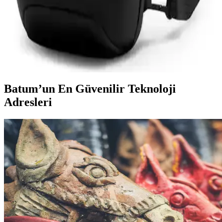
Mark Ryden Lexus MR-7510 USB Şarj Portlu
Omuz Çantası İnceleme ve Özellikleri
Lexus MR-7510, suya dayanıklı Oxford kumaş, USB şarj portu ve
düzenleyici cepleriyle günlük kullanımda pratik ve şık bir omuz
çantasıdır.
Batum’un En Güvenilir Teknoloji
Adresleri