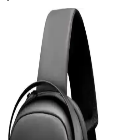
Samsung Galaxy Tab S9 Plus X810 için Microsonic
Temperli Cam Ekran Koruyucu Ürün Özellikleri ve
Avantajları
Microsonic temperli cam ekran koruyucu, Galaxy Tab S9 Plus
X810 modeline özel tasarımıyla yüksek dayanıklılık ve estetik sunar.
Çizilmelere karşı dirençli, kolay uygulanabilir ve kullanımı rahat bir
ürün.
Powerway 128 GB USB 3.0 Metal Mini Flash Bellek
İnceleme ve Kullanım Özellikleri
Powerway 128 GB USB 3.0 metal mini bellek, yüksek hız ve
dayanıklılık sunan taşınabilir depolama çözümüdür. Şık tasarımı ve
geniş kapasitesiyle büyük dosya transferlerinde avantaj sağlar.
Z-Mobile MacBook Air M2 ve M3 13.6 İnç Koruma
Seti Detaylı İnceleme ve Analiz
Z-Mobile'ın MacBook Air M2 ve M3 modelleriyle uyumlu 13.6 inç
koruma seti, şeffaf tasarımı ve dayanıklı malzemeleriyle cihazınızı