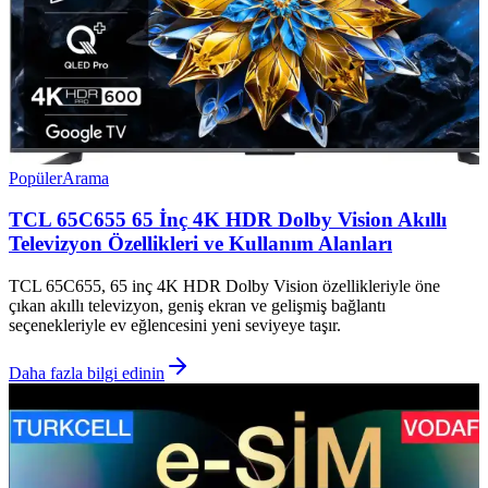
Popüler
Arama
TCL 65C655 65 İnç 4K HDR Dolby Vision Akıllı
Televizyon Özellikleri ve Kullanım Alanları
TCL 65C655, 65 inç 4K HDR Dolby Vision özellikleriyle öne
çıkan akıllı televizyon, geniş ekran ve gelişmiş bağlantı
seçenekleriyle ev eğlencesini yeni seviyeye taşır.
Daha fazla bilgi edinin