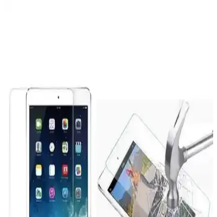
Apple iPad Mini 7 A17 Pro Uyumlu Temperli Cam
Ekran Koruyucu İnceleme ve Kullanıcı Yorumları
Apple iPad Mini 7 A17 Pro uyumlu temperli cam ekran koruyucu,
yüksek dayanıklılığı ve kolay uygulamasıyla ekranınızı çizik ve
darbelere karşı korur, görüntü kalitesini etkilemez.
Fibaks Apple Watch Series SE 2 ve 4, 5, 6 44MM ve
49MM Kasa ve Ekran Koruyucu İncelemesi
Fibaks markasının Apple Watch Series SE 2, 4, 5, 6 modelleri için
tasarladığı kasa ve ekran koruyucu, dayanıklı malzeme ve şık
tasarımıyla cihazınızı tam koruma altına alır.
M.TK Moveteck Paperfeel Ekran Koruyucu iPad
10. Nesil için yüksek dayanıklılık ve doğal dokunma
deneyimi
M.TK Moveteck Paperfeel ekran koruyucu, iPad 10. Nesil
kullanıcılarına yüksek dayanıklılık, doğal kağıt hissiyatı ve net
görüntü sağlar. Kolay montaj ve uzun ömürlü kullanım sunar.