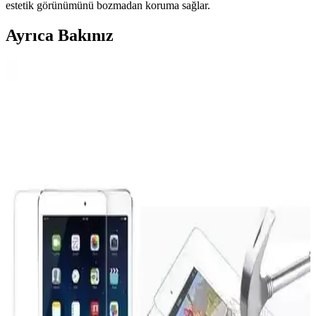
estetik görünümünü bozmadan koruma sağlar.
Ayrıca Bakınız
Apple iPad Mini 7 A17 Pro Uyumlu Temperli Cam
Ekran Koruyucu İnceleme ve Kullanıcı Yorumları
Apple iPad Mini 7 A17 Pro uyumlu temperli cam ekran koruyucu,
yüksek dayanıklılığı ve kolay uygulamasıyla ekranınızı çizik ve
darbelere karşı korur, görüntü kalitesini etkilemez.
Fibaks Apple Watch Series SE 2 ve 4, 5, 6 44MM ve
49MM Kasa ve Ekran Koruyucu İncelemesi
Fibaks markasının Apple Watch Series SE 2, 4, 5, 6 modelleri için
tasarladığı kasa ve ekran koruyucu, dayanıklı malzeme ve şık
tasarımıyla cihazınızı tam koruma altına alır.
M.TK Moveteck Paperfeel Ekran Koruyucu iPad
10. Nesil için yüksek dayanıklılık ve doğal dokunma
deneyimi