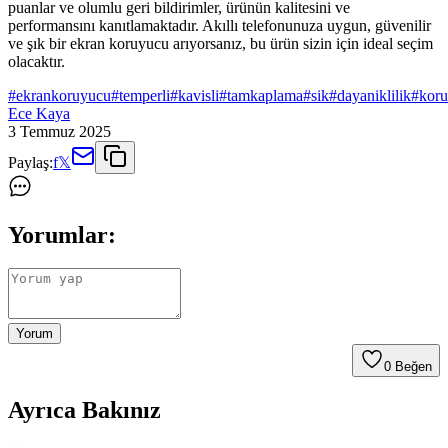
puanlar ve olumlu geri bildirimler, ürünün kalitesini ve
performansını kanıtlamaktadır. Akıllı telefonunuza uygun, güvenilir
ve şık bir ekran koruyucu arıyorsanız, bu ürün sizin için ideal seçim
olacaktır.
#
ekrankoruyucu
#
temperli
#
kavisli
#
tamkaplama
#
sik
#
dayaniklilik
#
kor
Ece Kaya
3 Temmuz 2025
Paylaş:
f
𝕏
Yorumlar:
Yorum
0
Beğen
Ayrıca Bakınız