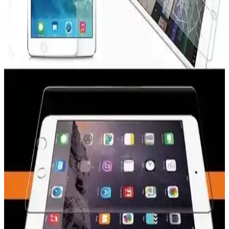
ECR MOBILE 9H Nano Ekran Koruyucu Apple
iPad Pro 13 M4 ve M5 Modelleri İçin
Apple iPad Pro 13 M4 ve M5 modelleri için tasarlanmış 9H Nano
ekran koruyucu, yüksek dayanıklılık ve doğal dokunma hissi sağlar,
kolay uygulama ve üstün koruma sunar.
Z-Mobile Nano Esnek Kırılmaz Ekran Koruyucu:
MacBook Air 13.3 inç için detaylı inceleme ve
kullanıcı deneyimleri
Z-Mobile Nano Esnek Kırılmaz Ekran Koruyucu, MacBook Air
13.3 inç modelleri için yüksek kaliteli, ultra ince ve HD görüntü
kalitesi sunan koruyucu ile ekranınızı çizilmelere ve hafif darbelere
karşı koruyun.
Karartmalı Ekran Koruyucuların Özellikleri ve
Kullanım İpuçları
Günümüzde taşınabilir cihazlar için tercih edilen karartmalı ekran
koruyucular, göz yorgunluğunu azaltırken ekran gizliliği sağlar,
çeşitli modeller ve kullanım avantajlarıyla dikkat çeker.