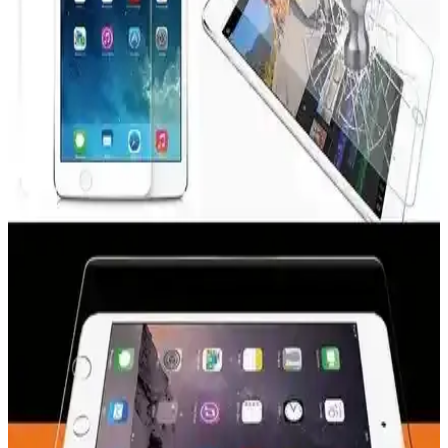
M.TK Moveteck Paperfeel ekran koruyucu, iPad 10. Nesil
kullanıcılarına yüksek dayanıklılık, doğal kağıt hissiyatı ve net
görüntü sağlar. Kolay montaj ve uzun ömürlü kullanım sunar.
ECR MOBILE 9H Nano Ekran Koruyucu Apple
iPad Pro 13 M4 ve M5 Modelleri İçin
Apple iPad Pro 13 M4 ve M5 modelleri için tasarlanmış 9H Nano
ekran koruyucu, yüksek dayanıklılık ve doğal dokunma hissi sağlar,
kolay uygulama ve üstün koruma sunar.
Z-Mobile Nano Esnek Kırılmaz Ekran Koruyucu:
MacBook Air 13.3 inç için detaylı inceleme ve
kullanıcı deneyimleri
Z-Mobile Nano Esnek Kırılmaz Ekran Koruyucu, MacBook Air
13.3 inç modelleri için yüksek kaliteli, ultra ince ve HD görüntü
kalitesi sunan koruyucu ile ekranınızı çizilmelere ve hafif darbelere
karşı koruyun.
Karartmalı Ekran Koruyucuların Özellikleri ve
Kullanım İpuçları