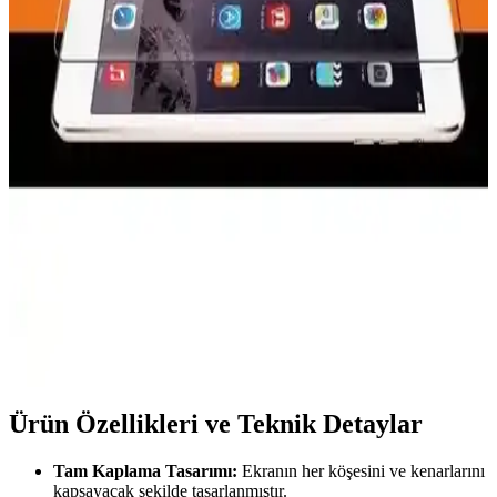
Günümüzde taşınabilir cihazlar için tercih edilen karartmalı ekran
koruyucular, göz yorgunluğunu azaltırken ekran gizliliği sağlar,
çeşitli modeller ve kullanım avantajlarıyla dikkat çeker.
Kvy Xiaomi Mi 11I Nano Cam Ekran Koruyucu
İncelemesi ve Özellikleri
Xiaomi Mi 11I için nano teknolojiyle üretilmiş, yüksek koruma
sağlayan ve kolay uygulanan ekran koruyucu hakkında detaylı bilgi.
MobaxAksesuar iPad Mini 1-3 İçin Temperli Cam
Ekran Koruyucu İncelemesi
MobaxAksesuar'ın iPad Mini 1-3 modelleri için tasarladığı temperli
cam ekran koruyucu, dayanıklılığı ve kolay uygulamasıyla ekran
güvenliğinizi sağlar. Kaliteli malzeme ve pratik kullanım avantajları
sunar.
Ürün Özellikleri ve Teknik Detaylar
Tam Kaplama Tasarımı:
Ekranın her köşesini ve kenarlarını
kapsayacak şekilde tasarlanmıştır.