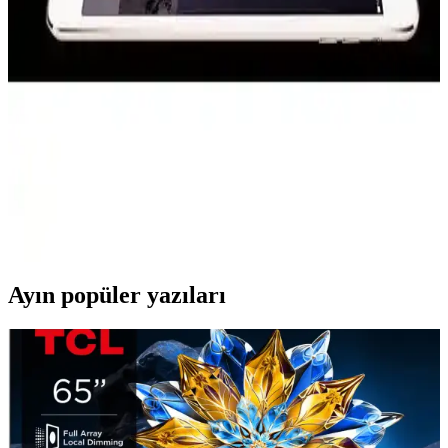
Kvy Xiaomi Mi 11I Nano Cam Ekran Koruyucu
İncelemesi ve Özellikleri
Xiaomi Mi 11I için nano teknolojiyle üretilmiş, yüksek koruma
sağlayan ve kolay uygulanan ekran koruyucu hakkında detaylı bilgi.
MobaxAksesuar iPad Mini 1-3 İçin Temperli Cam
Ekran Koruyucu İncelemesi
MobaxAksesuar'ın iPad Mini 1-3 modelleri için tasarladığı temperli
cam ekran koruyucu, dayanıklılığı ve kolay uygulamasıyla ekran
güvenliğinizi sağlar. Kaliteli malzeme ve pratik kullanım avantajları
sunar.
Ayın popüler yazıları