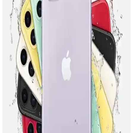
Fırsatlar ve Avantajlar
Turkcell'in güncel akıllı telefon kampanyaları, indirimler ve taksit
imkanlarıyla yeni telefon almayı kolaylaştırıyor. Kampanyaları takip
ederek avantajlı fırsatları kaçırmayın.
MediaMarkt'ta Telefon Taksit Ödeme Seçenekleri ve
Kolaylıklar Hakkında Bilgi
MediaMarkt, Türkiye'deki mağazalarında telefon taksit imkanları ve
çeşitli ödeme kolaylıklarıyla müşterilerine uygun alışveriş
seçenekleri sunuyor.
Tarifeye Ek Telefonlar: Esnek ve Çeşitli Mobil
Kullanım Seçenekleri
Tarifeye ek telefonlar, uygun fiyatlı modeller ve taksit imkanlarıyla
mobil kullanımda esneklik sunar. Operatör kampanyalarıyla
erişilebilir ve çeşitli seçenekler mevcuttur.
Kurumsal Kartlar ve Taksit İmkanlarıyla İş
Dünyasında Finansal Esneklik Sağlama