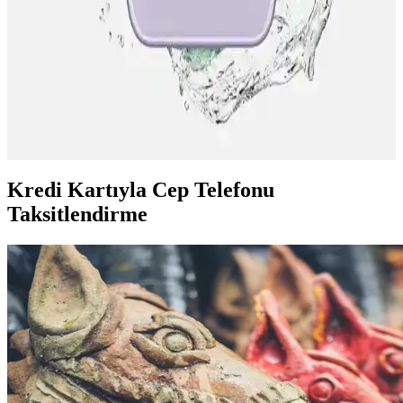
planlarıyla telefon alışverişinizi kolaylaştırın.
Teknosa'da Telefon Taksit Seçenekleri ve Güncel
Bilgilerle Esnek Ödeme İmkanları
Teknosa, telefon alımlarında çeşitli taksit seçenekleri ve
kampanyalar sunarak, müşterilere esnek ödeme imkanı sağlar.
Güncel bilgilerle avantajlı alışveriş yapabilirsiniz.
Kredi Kartıyla Cep Telefonu
Taksitlendirme