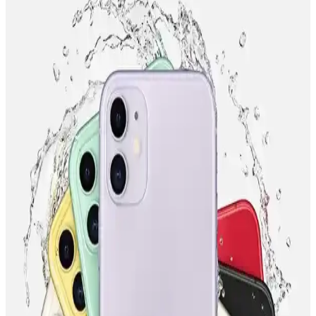
Akıllı Telefonlarda Güncel Taksit Seçenekleri ve
Finansal Avantajlar
Güncel taksit seçenekleri ve trendler sayesinde bütçenize uygun
telefon alışverişi yapabilir, faiz oranlarına dikkat ederek finansal
sağlığınızı koruyabilirsiniz.
MediaMarkt Türkiye'de Telefon Taksit Sayısı ve
Ödeme Seçenekleri Hakkında Bilgi
MediaMarkt Türkiye, geniş telefon taksit imkanları ve çeşitli ödeme
seçenekleriyle müşterilere uygun alışveriş deneyimi sunuyor. Taksit
avantajları ve kampanyalar hakkında detaylar burada.
Turkcell Akıllı Telefon Kampanyaları Güncel
Fırsatlar ve Avantajlar
Turkcell'in güncel akıllı telefon kampanyaları, indirimler ve taksit
imkanlarıyla yeni telefon almayı kolaylaştırıyor. Kampanyaları takip
ederek avantajlı fırsatları kaçırmayın.
MediaMarkt'ta Telefon Taksit Ödeme Seçenekleri ve
Kolaylıklar Hakkında Bilgi