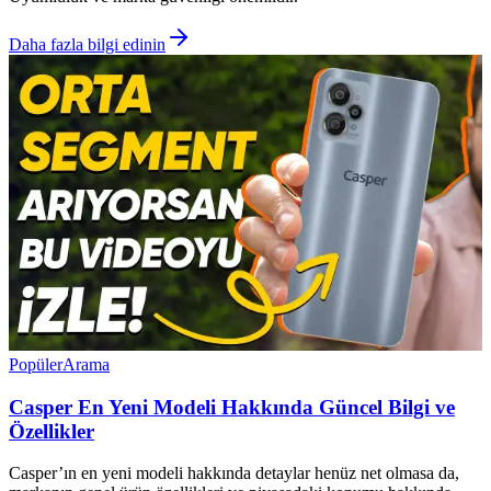
Daha fazla bilgi edinin
Popüler
Arama
Casper En Yeni Modeli Hakkında Güncel Bilgi ve
Özellikler
Casper’ın en yeni modeli hakkında detaylar henüz net olmasa da,