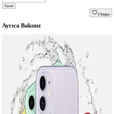
Yorum
0
Beğen
Ayrıca Bakınız
Akıllı Telefonlarda Güncel Taksit Seçenekleri ve
Finansal Avantajlar
Güncel taksit seçenekleri ve trendler sayesinde bütçenize uygun
telefon alışverişi yapabilir, faiz oranlarına dikkat ederek finansal
sağlığınızı koruyabilirsiniz.
MediaMarkt Türkiye'de Telefon Taksit Sayısı ve
Ödeme Seçenekleri Hakkında Bilgi
MediaMarkt Türkiye, geniş telefon taksit imkanları ve çeşitli ödeme
seçenekleriyle müşterilere uygun alışveriş deneyimi sunuyor. Taksit
avantajları ve kampanyalar hakkında detaylar burada.
Turkcell Akıllı Telefon Kampanyaları Güncel