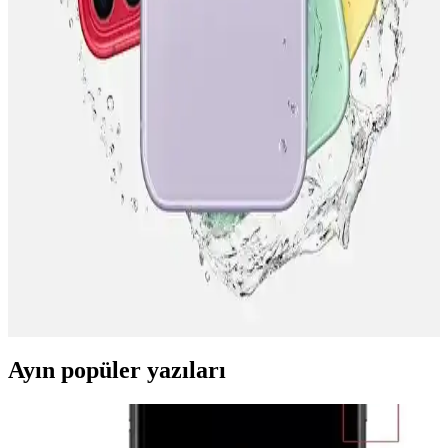
Kurumsal kartlar ve taksit seçenekleri, yüksek maliyetli ürünlerde
finansal esneklik sağlar, nakit akışını korur ve şirketlerin bütçe
yönetimini kolaylaştırır.
Mediamarkt'ta Telefon Kredisi Seçenekleri ve
Finansal Avantajlar Hakkında Bilgi
Mediamarkt'ta telefon kredisi seçenekleri, faiz oranları ve taksit
imkanları hakkında güncel bilgiler. Bütçenize uygun ödeme
planlarıyla telefon alışverişinizi kolaylaştırın.
Teknosa'da Telefon Taksit Seçenekleri ve Güncel
Bilgilerle Esnek Ödeme İmkanları
Teknosa, telefon alımlarında çeşitli taksit seçenekleri ve
kampanyalar sunarak, müşterilere esnek ödeme imkanı sağlar.
Güncel bilgilerle avantajlı alışveriş yapabilirsiniz.
Ayın popüler yazıları