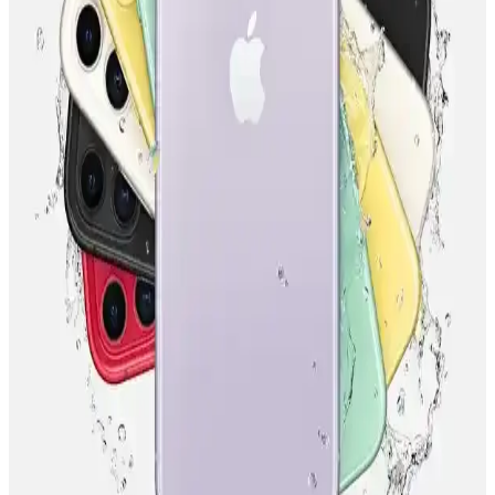
MediaMarkt, Türkiye'deki mağazalarında telefon taksit imkanları ve
çeşitli ödeme kolaylıklarıyla müşterilerine uygun alışveriş
seçenekleri sunuyor.
Tarifeye Ek Telefonlar: Esnek ve Çeşitli Mobil
Kullanım Seçenekleri
Tarifeye ek telefonlar, uygun fiyatlı modeller ve taksit imkanlarıyla
mobil kullanımda esneklik sunar. Operatör kampanyalarıyla
erişilebilir ve çeşitli seçenekler mevcuttur.
Kurumsal Kartlar ve Taksit İmkanlarıyla İş
Dünyasında Finansal Esneklik Sağlama
Kurumsal kartlar ve taksit seçenekleri, yüksek maliyetli ürünlerde
finansal esneklik sağlar, nakit akışını korur ve şirketlerin bütçe
yönetimini kolaylaştırır.
Mediamarkt'ta Telefon Kredisi Seçenekleri ve
Finansal Avantajlar Hakkında Bilgi
Mediamarkt'ta telefon kredisi seçenekleri, faiz oranları ve taksit
imkanları hakkında güncel bilgiler. Bütçenize uygun ödeme