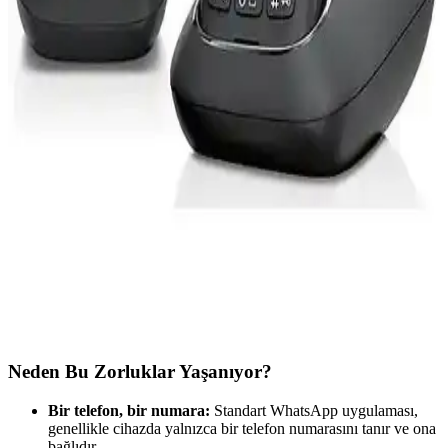
özelliklerini karşılaştırıyoruz. Doğa severler ve çok hatlı telefon
kullanıcıları için detaylı bilgiler burada.
Nokia 2730C ve Samsung B310 Karşılaştırması:
Özellikler ve Kullanıcı Yorumları
Nokia 2730C ve Samsung B310 karşılaştırmasında, tasarım, ses
kalitesi ve pil ömrü gibi temel özellikler analiz edilerek, kullanıcı
deneyimleri ve avantajlar detaylandırıldı.
Gigaset A415 Duo DECT Telefonu: Çift Hatlı Güçlü
ve Kullanıcı Dostu Ev İletişim Cihazı
Gigaset A415 Duo DECT telefon, çift hat desteği, yüksek ses
kalitesi ve kolay kullanım özellikleriyle ev ortamında güvenilir
iletişim sağlar. Ergonomik tasarımıyla kullanıcı memnuniyetini
artırır.
Neden Bu Zorluklar Yaşanıyor?
Bir telefon, bir numara:
Standart WhatsApp uygulaması,
genellikle cihazda yalnızca bir telefon numarasını tanır ve ona
bağlıdır.