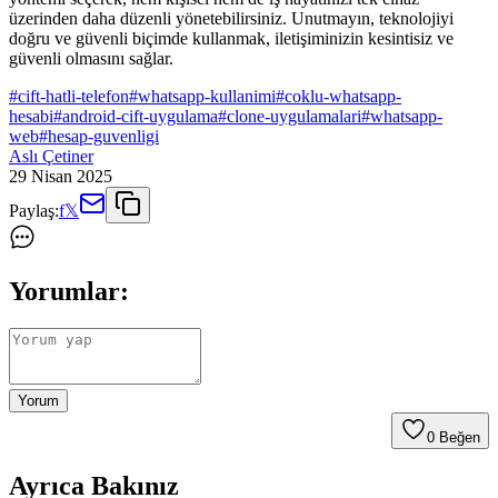
üzerinden daha düzenli yönetebilirsiniz. Unutmayın, teknolojiyi
doğru ve güvenli biçimde kullanmak, iletişiminizin kesintisiz ve
güvenli olmasını sağlar.
#
cift-hatli-telefon
#
whatsapp-kullanimi
#
coklu-whatsapp-
hesabi
#
android-cift-uygulama
#
clone-uygulamalari
#
whatsapp-
web
#
hesap-guvenligi
Aslı Çetiner
29 Nisan 2025
Paylaş:
f
𝕏
Yorumlar:
Yorum
0
Beğen
Ayrıca Bakınız