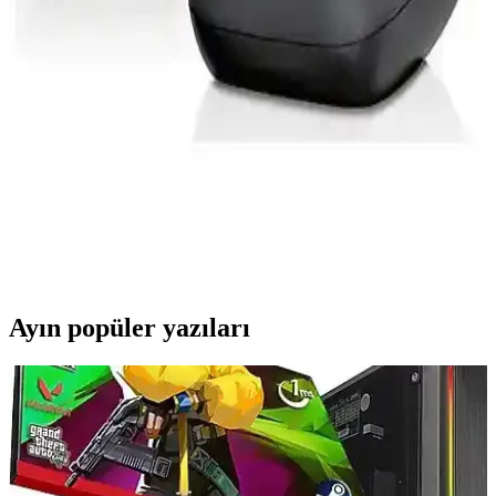
Özellikler ve Kullanıcı Yorumları
Nokia 2730C ve Samsung B310 karşılaştırmasında, tasarım, ses
kalitesi ve pil ömrü gibi temel özellikler analiz edilerek, kullanıcı
deneyimleri ve avantajlar detaylandırıldı.
Gigaset A415 Duo DECT Telefonu: Çift Hatlı Güçlü
ve Kullanıcı Dostu Ev İletişim Cihazı
Gigaset A415 Duo DECT telefon, çift hat desteği, yüksek ses
kalitesi ve kolay kullanım özellikleriyle ev ortamında güvenilir
iletişim sağlar. Ergonomik tasarımıyla kullanıcı memnuniyetini
artırır.
Ayın popüler yazıları