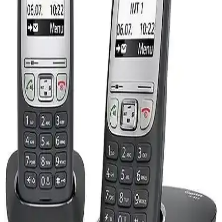
İki popüler Samsung tuşlu telefon olan B310 E ve E1205'in
özellikleri ve kullanıcı yorumlarıyla detaylı karşılaştırması.
Dayanıklılık, pil ömrü ve tasarım açısından farkları öğrenin.
Nokia 112 ve Samsung B310E Karşılaştırması:
Temel Özellikler ve Kullanıcı Yorumları
Nokia 112 ve Samsung B310E, uygun fiyatlı ve dayanıklı tuşlu
telefonlar arasında popüler seçeneklerdir. Bu karşılaştırma, her iki
modelin temel özelliklerini ve kullanıcı yorumlarını detaylandırarak
bilinçli tercih yapmanızı sağlar.
Samsung 1270 ve Samsung Aktif Kapaklı Tuşlu
Telefonlar Karşılaştırması
Samsung 1270 ve Samsung Aktif Kapaklı telefonların özellikleri,
kullanıcı yorumları ve karşılaştırmasıyla, en uygun tuşlu telefonu
seçmenize destek sağlar.
Hiking X11 ve Samsung B310 Karşılaştırması:
Hangi Cep Telefonu Sizin İçin Uygun
Hiking X11 ve Samsung B310 telefonlarının tasarım, pil ömrü ve