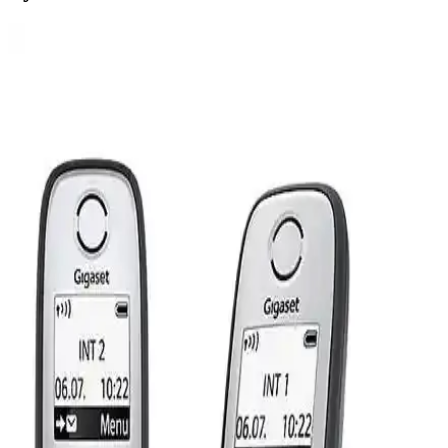
Samsung B310 Tuşlu Telefon Karşılaştırması: Asker
ve Cep Modeli Özellikleri ve Farklılıklar
İki Samsung B310 modeli arasındaki farklar, özellikler ve kullanıcı
deneyimleri detaylı şekilde karşılaştırıldı. Hangi model
ihtiyaçlarınıza daha uygun karar vermenize yardımcı oluyor.
Samsung B310 ve B310 Tuşlu Asker Yaşlı Telefonu
Karşılaştırması Özellikleri ve Kullanıcı Yorumları
İki farklı Samsung B310 modeli arasındaki özellikleri, kullanıcı
yorumlarını ve karşılaştırmaları inceleyerek en uygun tuşlu telefon
seçimini yapın.
Samsung B310 E ve Samsung E1205
Karşılaştırması: Özellikler ve Kullanıcı Yorumları
İki popüler Samsung tuşlu telefon olan B310 E ve E1205'in
özellikleri ve kullanıcı yorumlarıyla detaylı karşılaştırması.
Dayanıklılık, pil ömrü ve tasarım açısından farkları öğrenin.