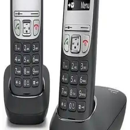
Nokia 112 ve Samsung B310E Karşılaştırması:
Temel Özellikler ve Kullanıcı Yorumları
Nokia 112 ve Samsung B310E, uygun fiyatlı ve dayanıklı tuşlu
telefonlar arasında popüler seçeneklerdir. Bu karşılaştırma, her iki
modelin temel özelliklerini ve kullanıcı yorumlarını detaylandırarak
bilinçli tercih yapmanızı sağlar.
Samsung 1270 ve Samsung Aktif Kapaklı Tuşlu
Telefonlar Karşılaştırması
Samsung 1270 ve Samsung Aktif Kapaklı telefonların özellikleri,
kullanıcı yorumları ve karşılaştırmasıyla, en uygun tuşlu telefonu
seçmenize destek sağlar.
Hiking X11 ve Samsung B310 Karşılaştırması:
Hangi Cep Telefonu Sizin İçin Uygun
Hiking X11 ve Samsung B310 telefonlarının tasarım, pil ömrü ve
özelliklerini karşılaştırıyoruz. Doğa severler ve çok hatlı telefon
kullanıcıları için detaylı bilgiler burada.
Nokia 2730C ve Samsung B310 Karşılaştırması: