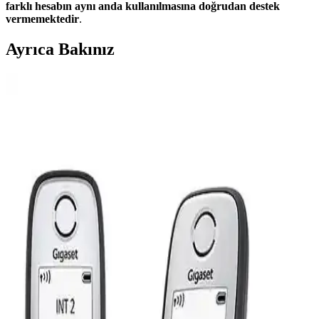
farklı hesabın aynı anda kullanılmasına doğrudan destek
vermemektedir
.
Ayrıca Bakınız
Samsung B310 Tuşlu Telefon Karşılaştırması: Asker
ve Cep Modeli Özellikleri ve Farklılıklar
İki Samsung B310 modeli arasındaki farklar, özellikler ve kullanıcı
deneyimleri detaylı şekilde karşılaştırıldı. Hangi model
ihtiyaçlarınıza daha uygun karar vermenize yardımcı oluyor.
Samsung B310 ve B310 Tuşlu Asker Yaşlı Telefonu
Karşılaştırması Özellikleri ve Kullanıcı Yorumları
İki farklı Samsung B310 modeli arasındaki özellikleri, kullanıcı
yorumlarını ve karşılaştırmaları inceleyerek en uygun tuşlu telefon
seçimini yapın.
Samsung B310 E ve Samsung E1205
Karşılaştırması: Özellikler ve Kullanıcı Yorumları