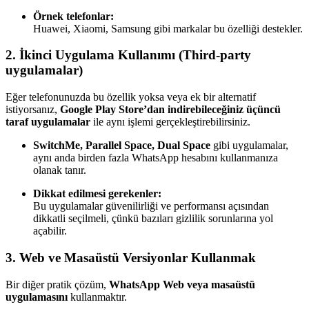
Örnek telefonlar:
Huawei, Xiaomi, Samsung gibi markalar bu özelliği destekler.
2.
İkinci Uygulama Kullanımı (Third-party
uygulamalar)
Eğer telefonunuzda bu özellik yoksa veya ek bir alternatif
istiyorsanız,
Google Play Store’dan indirebileceğiniz üçüncü
taraf uygulamalar
ile aynı işlemi gerçekleştirebilirsiniz.
SwitchMe, Parallel Space, Dual Space
gibi uygulamalar,
aynı anda birden fazla WhatsApp hesabını kullanmanıza
olanak tanır.
Dikkat edilmesi gerekenler:
Bu uygulamalar güvenilirliği ve performansı açısından
dikkatli seçilmeli, çünkü bazıları gizlilik sorunlarına yol
açabilir.
3.
Web ve Masaüstü Versiyonlar Kullanmak
Bir diğer pratik çözüm,
WhatsApp Web veya masaüstü
uygulamasını
kullanmaktır.