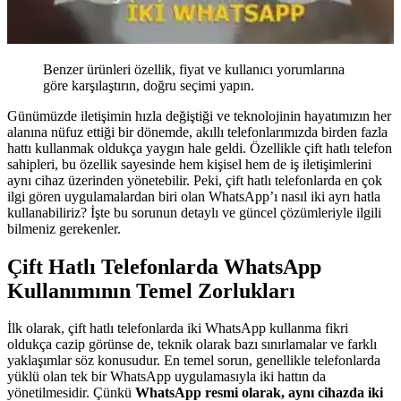
Benzer ürünleri özellik, fiyat ve kullanıcı yorumlarına
göre karşılaştırın, doğru seçimi yapın.
Günümüzde iletişimin hızla değiştiği ve teknolojinin hayatımızın her
alanına nüfuz ettiği bir dönemde, akıllı telefonlarımızda birden fazla
hattı kullanmak oldukça yaygın hale geldi. Özellikle çift hatlı telefon
sahipleri, bu özellik sayesinde hem kişisel hem de iş iletişimlerini
aynı cihaz üzerinden yönetebilir. Peki, çift hatlı telefonlarda en çok
ilgi gören uygulamalardan biri olan WhatsApp’ı nasıl iki ayrı hatla
kullanabiliriz? İşte bu sorunun detaylı ve güncel çözümleriyle ilgili
bilmeniz gerekenler.
Çift Hatlı Telefonlarda WhatsApp
Kullanımının Temel Zorlukları
İlk olarak, çift hatlı telefonlarda iki WhatsApp kullanma fikri
oldukça cazip görünse de, teknik olarak bazı sınırlamalar ve farklı
yaklaşımlar söz konusudur. En temel sorun, genellikle telefonlarda
yüklü olan tek bir WhatsApp uygulamasıyla iki hattın da
yönetilmesidir. Çünkü
WhatsApp resmi olarak, aynı cihazda iki