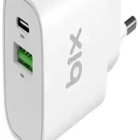
Juo GLC100, yüksek güç, çoklu portlar ve LED ekranıyla seyahat
ve ofis kullanımı için ideal, güvenli ve taşınabilir 100W şarj
çözümüdür.
Mutlusan 2'li USB Fiş Adaptör Günlük Kullanım
İçin Güç Kaynağı Çift Çıkışlı ve Akıllı Sistemli
Mutlusan 2'li USB Fiş Adaptör, çift çıkış ve akıllı şarj sistemi ile
günlük kullanımda güvenilir ve pratik şarj sağlar, hafif ve taşınabilir
tasarımıyla ev ve ofis ihtiyaçlarına uygun.
Nautica Ch80 38W GaN Pro Hızlı Şarj Adaptörü:
Kompakt ve Yüksek Performanslı Güç Kaynağı
Nautica Ch80 38W GaN Pro şarj adaptörü, küçük boyutlarıyla
yüksek performans sunar. İki portu sayesinde aynı anda cihazlarınızı
hızlı ve güvenle şarj eder, güvenlik ve dayanıklılık sağlar.
Schitec SR104 120W Çoklu Çıkışlı Hızlı Şarj Cihazı
Ev ve Seyahat Kullanımı İçin Uygun
Schitec SR104, 120W toplam gücüyle 3 Type-C ve 2 USB-A
çıkışlarıyla çoklu cihazları hızlı ve güvenli şekilde şarj eder,
dayanıklı tasarımıyla ev ve seyahatlerde ideal çözümdür.