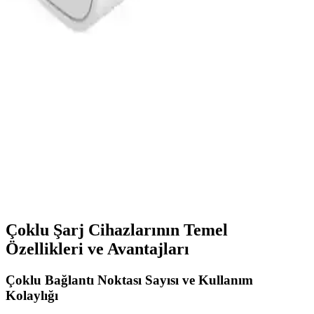
Philips 38W Hızlı Şarj Aleti: Çoklu Cihazlar İçin
Güçlü ve Güvenilir Çözüm
Philips'in 38W hızlı şarj adaptörü, çift çıkışlı ve kompakt tasarımıyla
çeşitli cihazları güvenle ve hızlı şekilde şarj eder, seyahat ve ev
kullanımı için idealdir.
Bix BX2P38 Çift Portlu 20W PD Type-C ve USB-A
Hızlı Şarj Adaptörü Özellikleri ve Avantajları
Bix BX2P38, çift portlu 20W PD Type-C ve USB-A ile hızlı ve
güvenli şarj sağlar, taşınabilir tasarımıyla her yerde kullanılır, geniş
uyumluluğu ve güvenlik özellikleriyle öne çıkar.
Çoklu Şarj Cihazlarının Temel
Özellikleri ve Avantajları
Çoklu Bağlantı Noktası Sayısı ve Kullanım
Kolaylığı