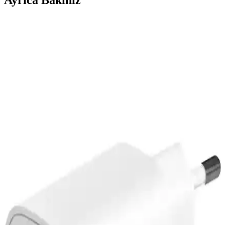
Zuidid 4-Portlu 48W QC 3.0 Şarj Cihazı: Esnek
Güç Dağıtımı ve Hızlı Dolum Özellikleri
Zuidid 4 bağlantı noktasıyla 48 W toplam çıkış sağlayan çoklu şarj
cihazı, akıllı güç dağıtımı ve Quick Charge uyumu ile birden çok
cihazı güvenli ve verimli şekilde aynı anda şarj eder; uygun kablo
seçimi performansı artırır.
Robeve Acl 30000 mAh Powerbank: Çok Yönlü
Taşınabilir Enerji Çözümü ve Güneş Enerjisi
Özelliği
Robeve Acl 30000 mAh powerbank, hafif tasarımı ve çoklu şarj
seçenekleriyle öne çıkar. Güneş enerjisiyle şarj olabilen bu cihaz,
fener özelliği ve dayanıklı yapısıyla outdoor aktivitelerinde ideal
çözümdür.
Juo 100W GaN LED Ekranlı Çoklu Şarj Cihazı:
Yüksek Performans ve Güvenilirlik