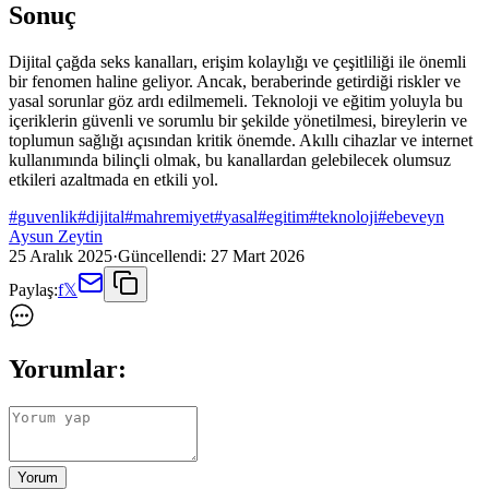
Sonuç
Dijital çağda seks kanalları, erişim kolaylığı ve çeşitliliği ile önemli
bir fenomen haline geliyor. Ancak, beraberinde getirdiği riskler ve
yasal sorunlar göz ardı edilmemeli. Teknoloji ve eğitim yoluyla bu
içeriklerin güvenli ve sorumlu bir şekilde yönetilmesi, bireylerin ve
toplumun sağlığı açısından kritik önemde. Akıllı cihazlar ve internet
kullanımında bilinçli olmak, bu kanallardan gelebilecek olumsuz
etkileri azaltmada en etkili yol.
#
guvenlik
#
dijital
#
mahremiyet
#
yasal
#
egitim
#
teknoloji
#
ebeveyn
Aysun Zeytin
25 Aralık 2025
·
Güncellendi:
27 Mart 2026
Paylaş:
f
𝕏
Yorumlar:
Yorum