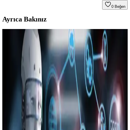
0
Beğen
Ayrıca Bakınız
Onkatech TD26 Akıllı Çocuk Takip Saati: Güvenlik
ve Teknolojinin En İyi Birleşimi
Onkatech TD26 çocuk takip saati, GPS ve diğer teknolojilerle
konum takibi, suya dayanıklılık ve iletişim özellikleriyle çocukların
güvenliğini sağlar, ebeveynlere iç huzuru sunar.
Apple'ın iOS Güncellemeleri: Eski Sürümler,
Güvenlik Riskleri ve iOS 26 Performans Sorunları
Apple, eski iOS sürümlerindeki güvenlik açıkları nedeniyle
güncelleme çağrısı yapıyor. Ancak iOS 26'nın performans ve gizlilik
endişeleri kullanıcılar arasında tartışma yaratıyor, bazıları eski
sürümlerde kalmayı tercih ediyor.
Samsung Galaxy Android Güncellemeleri ve
Kurtarma Araçlarının Kısıtlanmasının Etkileri