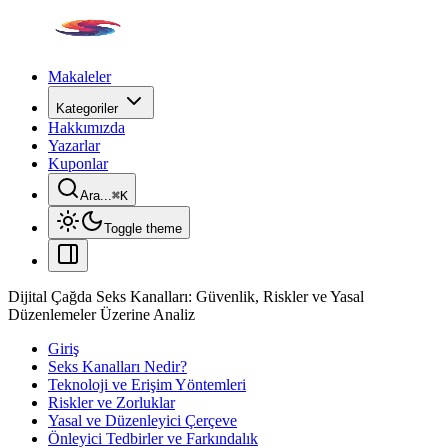
Makaleler
Kategoriler
Hakkımızda
Yazarlar
Kuponlar
Ara...
⌘
K
Toggle theme
Dijital Çağda Seks Kanalları: Güvenlik, Riskler ve Yasal
Düzenlemeler Üzerine Analiz
Giriş
Seks Kanalları Nedir?
Teknoloji ve Erişim Yöntemleri
Riskler ve Zorluklar
Yasal ve Düzenleyici Çerçeve
Önleyici Tedbirler ve Farkındalık