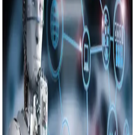
güncelleme çağrısı yapıyor. Ancak iOS 26'nın performans ve gizlilik
endişeleri kullanıcılar arasında tartışma yaratıyor, bazıları eski
sürümlerde kalmayı tercih ediyor.
Samsung Galaxy Android Güncellemeleri ve
Kurtarma Araçlarının Kısıtlanmasının Etkileri
Samsung Galaxy cihazlarda Android güncellemeleriyle kurtarma
araçları kısıtlandı. Bu değişiklikler kullanıcı kontrolünü azaltırken,
alternatif işletim sistemlerine ilgiyi artırıyor.
Apple iPhone Dijital Ehliyet Uygulaması: ABD'de
Destekleyen Eyaletler ve Kullanım Alanları
Apple'ın iPhone dijital ehliyet uygulaması ABD'de belirli eyaletlerde
kullanılabiliyor. Özellik havalimanlarında TSA kontrollerinde geçerli
olsa da kullanımda güvenlik ve kabul sorunları bulunuyor.
Samsung Galaxy S26 Ultra'nın Gizlilik Ekranı
Özelliği ve Kullanıcı Deneyimleri
Samsung Galaxy S26 Ultra'nın gizlilik ekranı, yan açılardan
bakıldığında görüntü kalitesini düşürerek içeriklerin gizliliğini
sağlıyor. Ancak ekran kalitesi ve görüş açısı kısıtlamaları kullanıcılar