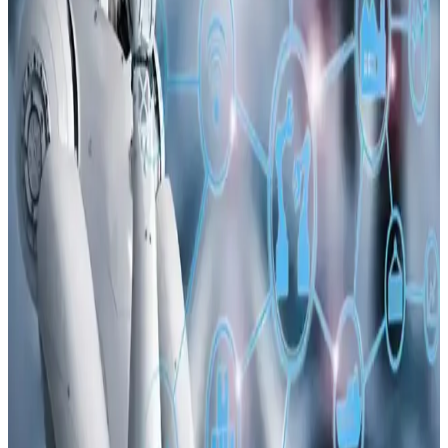
arasında tartışma yaratıyor.
Apple'ın Lockdown Modu ve iPhone Güvenliğinde
Paralı Casus Yazılım Saldırıları Hakkında Gerçekler
Apple'ın Lockdown Modu, iPhone'larda paralı casus yazılım
saldırılarına karşı etkili bir güvenlik katmanı sunuyor. Ancak bu
mod, tüm saldırı türlerine karşı mutlak koruma sağlamamaktadır.
Apple iOS 17 ve Öncesi İçin Kritik Güvenlik
Uyarıları ve Yaş Doğrulama Uygulamaları
Apple, iOS 17 ve öncesi için kritik güvenlik uyarıları gönderiyor.
Yeni yaş doğrulama uygulaması yasal uyumu sağlarken kullanıcı
gizliliğini koruyor. Performans ve gizlilik endişeleri sürüyor.
OpenClaw Otomasyon Aracı ve Çin'de MacBook
Talebindeki Artışın Analizi
OpenClaw, kodlama bilgisi olmadan otomasyon sağlayan yapay
zeka aracı olarak Mac cihazlarında iMessage entegrasyonu ve Apple
işlemcileriyle öne çıkıyor. Çin'de Mac Mini ve MacBook talebinde
artış yaşanıyor.