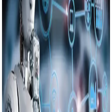
Samsung Galaxy cihazlarda Android güncellemeleriyle kurtarma
araçları kısıtlandı. Bu değişiklikler kullanıcı kontrolünü azaltırken,
alternatif işletim sistemlerine ilgiyi artırıyor.
Apple iPhone Dijital Ehliyet Uygulaması: ABD'de
Destekleyen Eyaletler ve Kullanım Alanları
Apple'ın iPhone dijital ehliyet uygulaması ABD'de belirli eyaletlerde
kullanılabiliyor. Özellik havalimanlarında TSA kontrollerinde geçerli
olsa da kullanımda güvenlik ve kabul sorunları bulunuyor.
Samsung Galaxy S26 Ultra'nın Gizlilik Ekranı
Özelliği ve Kullanıcı Deneyimleri
Samsung Galaxy S26 Ultra'nın gizlilik ekranı, yan açılardan
bakıldığında görüntü kalitesini düşürerek içeriklerin gizliliğini
sağlıyor. Ancak ekran kalitesi ve görüş açısı kısıtlamaları kullanıcılar
arasında tartışma yaratıyor.
Apple'ın Lockdown Modu ve iPhone Güvenliğinde
Paralı Casus Yazılım Saldırıları Hakkında Gerçekler