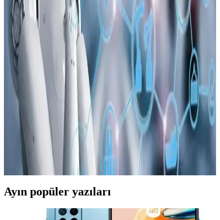
Apple'ın Lockdown Modu, iPhone'larda paralı casus yazılım
saldırılarına karşı etkili bir güvenlik katmanı sunuyor. Ancak bu
mod, tüm saldırı türlerine karşı mutlak koruma sağlamamaktadır.
Apple iOS 17 ve Öncesi İçin Kritik Güvenlik
Uyarıları ve Yaş Doğrulama Uygulamaları
Apple, iOS 17 ve öncesi için kritik güvenlik uyarıları gönderiyor.
Yeni yaş doğrulama uygulaması yasal uyumu sağlarken kullanıcı
gizliliğini koruyor. Performans ve gizlilik endişeleri sürüyor.
OpenClaw Otomasyon Aracı ve Çin'de MacBook
Talebindeki Artışın Analizi
OpenClaw, kodlama bilgisi olmadan otomasyon sağlayan yapay
zeka aracı olarak Mac cihazlarında iMessage entegrasyonu ve Apple
işlemcileriyle öne çıkıyor. Çin'de Mac Mini ve MacBook talebinde
artış yaşanıyor.
Ayın popüler yazıları