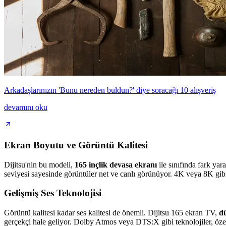
Arkadaşlarınızın 'Bunu nereden buldun?' diye soracağı 10 alışveriş
devamını oku
Ekran Boyutu ve Görüntü Kalitesi
Dijitsu'nin bu modeli,
165 inçlik devasa ekranı
ile sınıfında fark yar
seviyesi sayesinde görüntüler net ve canlı görünüyor. 4K veya 8K gibi
Gelişmiş Ses Teknolojisi
Görüntü kalitesi kadar ses kalitesi de önemli. Dijitsu 165 ekran TV,
dü
gerçekçi hale geliyor. Dolby Atmos veya DTS:X gibi teknolojiler, özell