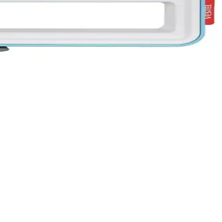
tı kontrolleriyle sorunsuz izleme sağlayın.