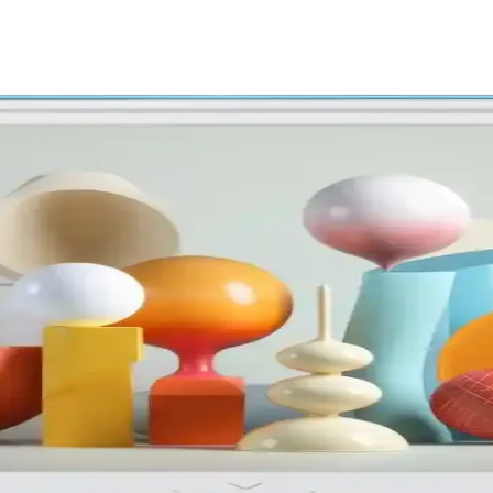
onya'dan Çin'e Geçiş Süreci
 üretimindeki gerilemesi, Çinli firmaların pazar hakimiyetiyle birleşere
zyon Özellikleri ve Kullanım Alanları
ı televizyon, geniş ekran ve gelişmiş bağlantı seçenekleriyle ev eğlen
Ölçüm Yöntemleri Hakkında Kapsamlı Bilgi
detaylı bilgiler içerir. Doğru ekran seçimi için temel ölçümler ve pratik 
aylaşımında Yeni Dönem
laşıyor. Uyumlu cihazlar ve güvenli bağlantılarla medya ve ekran yans
a Güçlü Bir Marka mı Yoksa Eleştirilerin Merkezi mi?
hizmetleri ve destek konusundaki sorunlar markanın algısını etkiliyor.
ini Geliştiren Pratik Çözüm
içerik paylaşımını kolaylaştıran kullanışlı bir uygulamadır. Hızlı ve yü