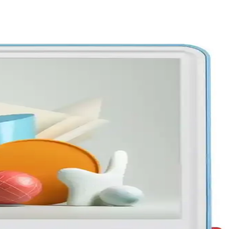
k sektörde önemli değişikliklere yol açıyor.
cesini yeni seviyeye taşır.
bilgiler sunar.
ıtma deneyiminizi geliştirin.
ksek kaliteli aktarım sağlar.