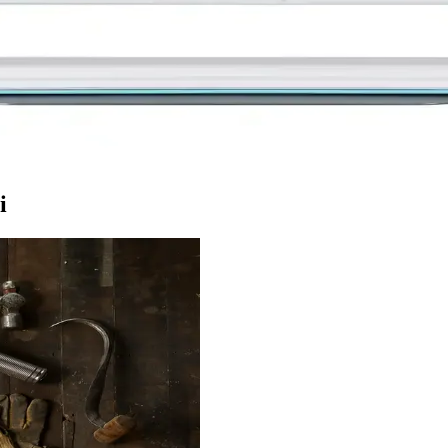
erme Rehberi
 hızlıca tamamlanır. Bölge ve ülke ayarları, otomatik tarama ve bağlan
 ile Günümüz Eğilimlerine Uyum Sağlayan Cihaz
 özellikleriyle içerik tüketimini kolaylaştıran taşınabilir cihazdır.
i