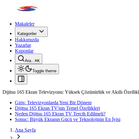
Makaleler
Kategoriler
Hakkımızda
Yazarlar
Kuponlar
Ara...
⌘
K
Toggle theme
Dijitsu 165 Ekran Televizyonu: Yüksek Çözünürlük ve Akıllı Özellikl
Giriş: Televizyonlarda Yeni Bir Dönem
Dijitsu 165 Ekran TV'nin Temel Özellikleri
Neden Dijitsu 165 Ekran TV Tercih Edilmeli?
Sonuç: Büyük Ekranın Gücü ve Teknolojinin En İyisi
Ana Sayfa