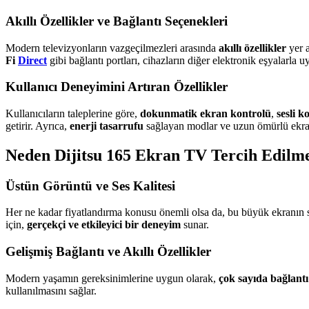
Akıllı Özellikler ve Bağlantı Seçenekleri
Modern televizyonların vazgeçilmezleri arasında
akıllı özellikler
yer a
Fi
Direct
gibi bağlantı portları, cihazların diğer elektronik eşyalarla 
Kullanıcı Deneyimini Artıran Özellikler
Kullanıcıların taleplerine göre,
dokunmatik ekran kontrolü
,
sesli k
getirir. Ayrıca,
enerji tasarrufu
sağlayan modlar ve uzun ömürlü ekran
Neden Dijitsu 165 Ekran TV Tercih Edilme
Üstün Görüntü ve Ses Kalitesi
Her ne kadar fiyatlandırma konusu önemli olsa da, bu büyük ekranı
için,
gerçekçi ve etkileyici bir deneyim
sunar.
Gelişmiş Bağlantı ve Akıllı Özellikler
Modern yaşamın gereksinimlerine uygun olarak,
çok sayıda bağlantı
kullanılmasını sağlar.