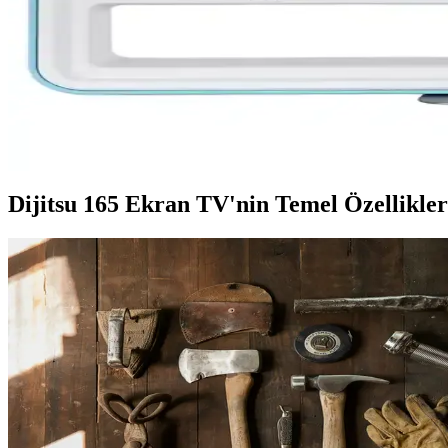
Samsung Smart TV'de Kanal Ayarları ve Sorun Gid
Samsung Smart TV'de kanal ayarlama işlemi, doğru adımlar ve ayarlarla
Vestel Mobil TV: Taşınabilir ve Kablosuz Teknoloji
Vestel mobil TV, hareket halinde yüksek çözünürlük ve kablosuz bağlantı
Dijitsu 165 Ekran TV'nin Temel Özellikler