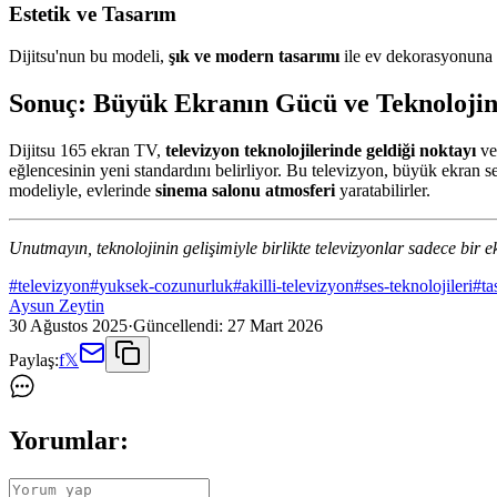
Estetik ve Tasarım
Dijitsu'nun bu modeli,
şık ve modern tasarımı
ile ev dekorasyonuna u
Sonuç: Büyük Ekranın Gücü ve Teknolojini
Dijitsu 165 ekran TV,
televizyon teknolojilerinde geldiği noktayı
v
eğlencesinin yeni standardını belirliyor. Bu televizyon, büyük ekran se
modeliyle, evlerinde
sinema salonu atmosferi
yaratabilirler.
Unutmayın, teknolojinin gelişimiyle birlikte televizyonlar sadece bir
#
televizyon
#
yuksek-cozunurluk
#
akilli-televizyon
#
ses-teknolojileri
#
ta
Aysun Zeytin
30 Ağustos 2025
·
Güncellendi:
27 Mart 2026
Paylaş:
f
𝕏
Yorumlar: