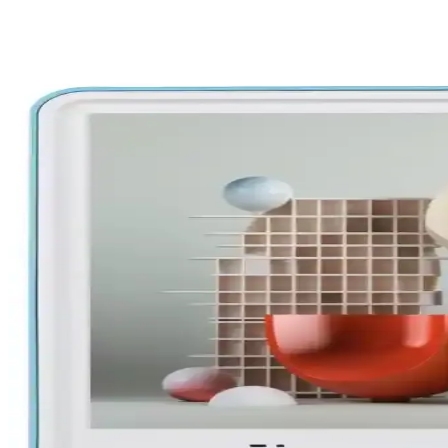
Panasonic'in Televizyon Üretimindeki Değişim ve Jap
Panasonic'in plazma televizyonlardaki mirası ve Japonya'nın televizyon
TCL 65C655 65 İnç 4K HDR Dolby Vision Akıllı Televi
TCL 65C655, 65 inç 4K HDR Dolby Vision özellikleriyle öne çıkan akıll
TV ve Ekran Boyutlarında İnç Ölçüsü: Kullanım ve 
Televizyon ve ekran ölçüleri, inç kavramı ve ölçüm yöntemleriyle ilgili 
AirPlay ve Mac Entegrasyonu ile Kablosuz Ekran P
AirPlay ve Mac entegrasyonu sayesinde kablosuz ekran paylaşımı kolay
TCL Markası: Ürün Çeşitliliği ve Fiyat Avantajlarıyl
TCL, geniş ürün portföyü ve uygun fiyatlarıyla öne çıkarken, müşteri 
Samsung Smart View ile Mobil ve Televizyon Deneyim
Samsung Smart View, mobil cihazlar ve televizyonlar arasında kablosuz 