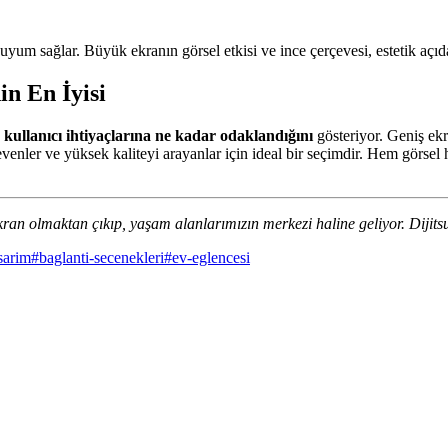
yum sağlar. Büyük ekranın görsel etkisi ve ince çerçevesi, estetik aç
n En İyisi
e
kullanıcı ihtiyaçlarına ne kadar odaklandığını
gösteriyor. Geniş ekr
venler ve yüksek kaliteyi arayanlar için ideal bir seçimdir. Hem görsel 
 ekran olmaktan çıkıp, yaşam alanlarımızın merkezi haline geliyor. Dij
sarim
#
baglanti-secenekleri
#
ev-eglencesi