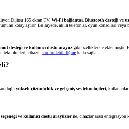
lıyor. Dijitsu 165 ekran TV,
Wi-Fi bağlantısı
,
Bluetooth desteği
ve
u
uyumunu kolaylaştırır. Bu sayede, akıllı telefonlar, oyun konsolları veya 
omut desteği
ve
kullanıcı dostu arayüz
gibi özellikler de eklenmiştir. 
 teknolojileri, cihazın
sürdürülebilirliğine
katkı sağlar.
li?
n sunduğu
yüksek çözünürlük ve gelişmiş ses teknolojileri
, kullanıcıla
 seçeneği
ve
kullanıcı dostu arayüzler
ile, cihazlar arası entegrasyon k