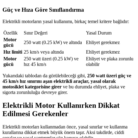
Güç ve Hıza Göre Sınıflandırma
Elektrikli motorların yasal kullanımı, birkaç temel kritere bağlıdır:
Özellik
Sınır Değeri
Yasal Durum
Motor
250 watt (0.25 kW) ve altında
Ehliyet gerekmez
gücü
Hız limiti
25 km/s veya altında
Ehliyet gerekmez
Motor
250 watt üzeri (0.25 kW) ve
Ehliyet ve plaka zorunlu
gücü
hız 45 km/s
olabilir
Yukarıdaki tablodan da görülebileceği gibi,
250 watt üzeri güç ve
45 km/s hız sınırını aşan elektrikli araçlar, yasal olarak
motosiklet kategorisine girer
ve bu durumda ehliyet, plaka ve
sigorta zorunluluğu devreye girer.
Elektrikli Motor Kullanırken Dikkat
Edilmesi Gerekenler
Elektrikli motorları kullanmadan önce, yasal sınırlar ve kullanma
kurallarına dikkat etmek büyük önem taşır. Aksi takdirde, ciddi
cezalar ve yasal yaptırımlar söz konusu olabilir.