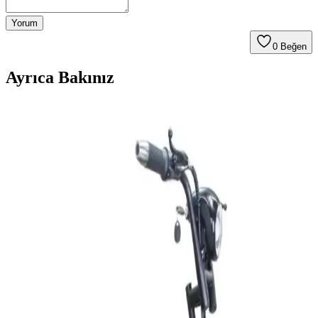
Yorum
0
Beğen
Ayrıca Bakınız
Şarjlı Elektrikli Motorlar: Şehir İçi Ulaşımda
Sürdürülebilir ve Ekonomik Çözümler
Şarjlı motorlar, batarya teknolojileri ve gelişen kullanım alanlarıyla
şehir içi ulaşımda sürdürülebilir ve ekonomik çözümler sağlıyor.
Plaka İstemeyen Elektrikli Motorlar: Türkiye'de
Yasal Durum ve Teknolojik Avantajlar
Plaka istemeyen elektrikli motorlar, düşük hız ve güç sınırlarıyla
yasal kolaylık ve çevreci ulaşım sunuyor. Türkiye'deki mevzuat ve
popüler modellerle şehir içi ulaşımda pratik alternatifler sağlıyor.
Elektrikli Motorların Ehliyetsiz Kullanımı: Yasal
Durum ve Güvenlik İncelemesi