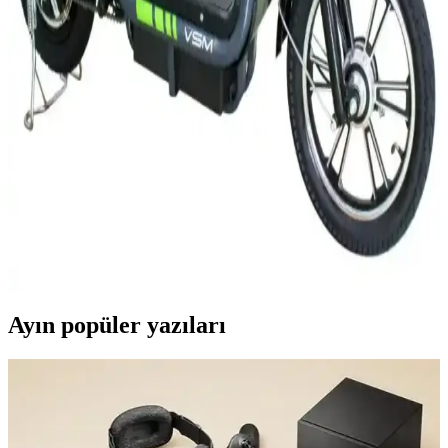
keşfedin.
2025'te Elektrikli Motorlarda Yokuşları Fethetmenin
5 Sırrı
2025'in en iyi elektrikli motor ve scooter modelleriyle yokuşları
kolayca aşın. Detayları öğrenin ve doğru seçimi yapın!
synopsis":"Elektrikli motor ve scooter dünyası,
2025'te İkinci El Elektrikli Motorlarla Ulaşımda
Devrim Yaratmanın 5 Sırrı
2025'te uygun fiyatlı ikinci el elektrikli motorlarla hem tasarruf edin
hem çevreyi koruyun. Detayları öğrenin, doğru seçimi yapın!
Ayın popüler yazıları