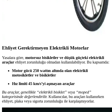
kolayca aşın. Detayları öğrenin ve doğru seçimi yapın!
synopsis":"Elektrikli motor ve scooter dünyası,
2025'te İkinci El Elektrikli Motorlarla Ulaşımda
Devrim Yaratmanın 5 Sırrı
2025'te uygun fiyatlı ikinci el elektrikli motorlarla hem tasarruf edin
hem çevreyi koruyun. Detayları öğrenin, doğru seçimi yapın!
Ehliyet Gerektirmeyen Elektrikli Motorlar
Yasalara göre,
motorsuz bisikletler ve düşük güçteki elektrikli
araçlar
ehliyet zorunluluğu olmadan kullanılabiliyor. Bu kapsamda:
Motor gücü 250 wattın altında olan elektrikli
motosikletler ve bisikletler
Hız limiti 45 km/s’yi aşmayan araçlar
Bu araçlar, genellikle “elektrikli bisiklet” veya “moped”
kategorisinde değerlendirilir.
Kullanıcılar, bu araçları kullanırken
ehliyet, plaka veya sigorta zorunluluğu ile karşılaşmıyorlar.