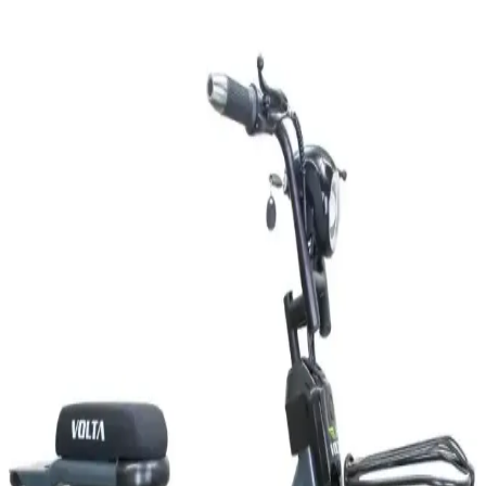
Şarjlı Elektrikli Motorlar: Şehir İçi Ulaşımda
Sürdürülebilir ve Ekonomik Çözümler
Şarjlı motorlar, batarya teknolojileri ve gelişen kullanım alanlarıyla
şehir içi ulaşımda sürdürülebilir ve ekonomik çözümler sağlıyor.
Plaka İstemeyen Elektrikli Motorlar: Türkiye'de
Yasal Durum ve Teknolojik Avantajlar
Plaka istemeyen elektrikli motorlar, düşük hız ve güç sınırlarıyla
yasal kolaylık ve çevreci ulaşım sunuyor. Türkiye'deki mevzuat ve
popüler modellerle şehir içi ulaşımda pratik alternatifler sağlıyor.
Elektrikli Motorların Ehliyetsiz Kullanımı: Yasal
Durum ve Güvenlik İncelemesi
Türkiye'de elektrikli motorların ehliyetsiz kullanımı yasal sınırlar ve
güvenlik riskleriyle sınırlıdır. Bu yazı, türlerine göre ehliyet
gerekliliği, cezalar ve güvenlik önlemlerini detaylıca inceliyor.
Elektrikli Motorlarda Ehliyet Gerekliliği: Güç, Hız