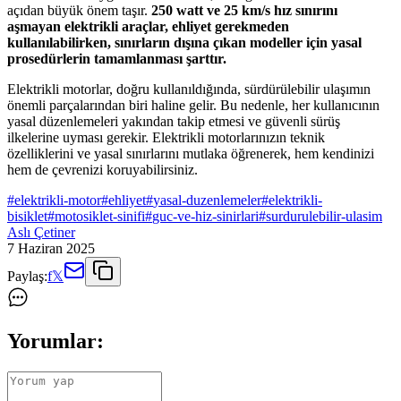
açıdan büyük önem taşır.
250 watt ve 25 km/s hız sınırını
aşmayan elektrikli araçlar, ehliyet gerekmeden
kullanılabilirken, sınırların dışına çıkan modeller için yasal
prosedürlerin tamamlanması şarttır.
Elektrikli motorlar, doğru kullanıldığında, sürdürülebilir ulaşımın
önemli parçalarından biri haline gelir. Bu nedenle, her kullanıcının
yasal düzenlemeleri yakından takip etmesi ve güvenli sürüş
ilkelerine uyması gerekir. Elektrikli motorlarınızın teknik
özelliklerini ve yasal sınırlarını mutlaka öğrenerek, hem kendinizi
hem de çevrenizi koruyabilirsiniz.
#
elektrikli-motor
#
ehliyet
#
yasal-duzenlemeler
#
elektrikli-
bisiklet
#
motosiklet-sinifi
#
guc-ve-hiz-sinirlari
#
surdurulebilir-ulasim
Aslı Çetiner
7 Haziran 2025
Paylaş:
f
𝕏
Yorumlar: