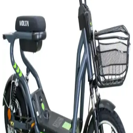
Türkiye'de elektrikli motorların ehliyetsiz kullanımı yasal sınırlar ve
güvenlik riskleriyle sınırlıdır. Bu yazı, türlerine göre ehliyet
gerekliliği, cezalar ve güvenlik önlemlerini detaylıca inceliyor.
Elektrikli Motorlarda Ehliyet Gerekliliği: Güç, Hız
ve Yasal Düzenlemeler 2024
Elektrikli motorlarda ehliyet gerekliliği, aracın güç ve hız sınırlarına
göre değişir. Türkiye'deki yasal düzenlemeler, güvenlik önlemleri ve
güncel mevzuat hakkında kapsamlı bilgiler sunulmaktadır.
2025'te Elektrikli Motorlarda Ehliyet Şart mı?
Bilmeniz Gerekenler
2025'te elektrikli motorların ehliyet ve yasal gerekliliklerini öğrenin.
Güvenli sürüş için detayları hemen keşfedin! İnceleyin!
2025'te Elektrikli Motor Fiyatlarında Şaşırtan
Değişimler: Bilmeniz Gerekenler
2025 elektrikli motor fiyat trendlerini ve ikinci el piyasasını öğrenin.
En uygun modeli seçmek için rehberimizi inceleyin! Hemen