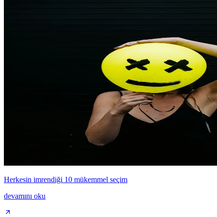
Herkesin imrendiği 10 mükemmel seçim
devamını oku