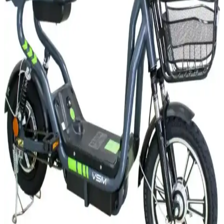
ve Yasal Düzenlemeler 2024
Elektrikli motorlarda ehliyet gerekliliği, aracın güç ve hız sınırlarına
göre değişir. Türkiye'deki yasal düzenlemeler, güvenlik önlemleri ve
güncel mevzuat hakkında kapsamlı bilgiler sunulmaktadır.
2025'te Elektrikli Motorlarda Ehliyet Şart mı?
Bilmeniz Gerekenler
2025'te elektrikli motorların ehliyet ve yasal gerekliliklerini öğrenin.
Güvenli sürüş için detayları hemen keşfedin! İnceleyin!
2025'te Elektrikli Motor Fiyatlarında Şaşırtan
Değişimler: Bilmeniz Gerekenler
2025 elektrikli motor fiyat trendlerini ve ikinci el piyasasını öğrenin.
En uygun modeli seçmek için rehberimizi inceleyin! Hemen
keşfedin.
2025'te Elektrikli Motorlarda Yokuşları Fethetmenin
5 Sırrı
2025'in en iyi elektrikli motor ve scooter modelleriyle yokuşları