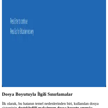
Dosya Hedef Dosya Sistemi İçin Çok Büyük Hatası:
Nedenleri, Dosya Sistemleri ve Etkili Çözüm
Yöntemleri
Dosya hedef dosya sistemi için çok büyük hatası, dosya sistemi
sınırları nedeniyle büyük dosya aktarımında ortaya çıkar. Bu
rehberde nedenleri, dosya sistemleri ve etkili çözüm yolları detaylıca
anlatılmaktadır.
Windows 11'de BitLocker Şifreli NTFS Harici
Disklerin Güvenli Çıkarılma Sorunları ve Çözüm
Yolları
Windows 11'de BitLocker şifreli NTFS formatlı harici disklerde
güvenli çıkarma işlemi, sistem süreçlerinin diske erişimi nedeniyle
engellenebiliyor. ExFAT formatında bu sorun daha az yaşanırken,
çözüm için açık işlemlerin tespiti ve komut satırı araçları öneriliyor.
Dosya Boyutuyla İlgili Sınırlamalar
İlk olarak, bu hatanın temel nedenlerinden biri, kullanılan dosya
sisteminin
desteklediği maksimum dosya boyutu sınırı
dır.