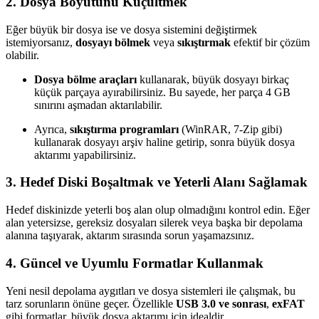
2. Dosya Boyutunu Küçültmek
Eğer büyük bir dosya ise ve dosya sistemini değiştirmek
istemiyorsanız,
dosyayı bölmek
veya
sıkıştırmak
efektif bir çözüm
olabilir.
Dosya bölme araçları
kullanarak, büyük dosyayı birkaç
küçük parçaya ayırabilirsiniz. Bu sayede, her parça 4 GB
sınırını aşmadan aktarılabilir.
Ayrıca,
sıkıştırma programları
(WinRAR, 7-Zip gibi)
kullanarak dosyayı arşiv haline getirip, sonra büyük dosya
aktarımı yapabilirsiniz.
3. Hedef Diski Boşaltmak ve Yeterli Alanı Sağlamak
Hedef diskinizde yeterli boş alan olup olmadığını kontrol edin. Eğer
alan yetersizse, gereksiz dosyaları silerek veya başka bir depolama
alanına taşıyarak, aktarım sırasında sorun yaşamazsınız.
4. Güncel ve Uyumlu Formatlar Kullanmak
Yeni nesil depolama aygıtları ve dosya sistemleri ile çalışmak, bu
tarz sorunların önüne geçer. Özellikle
USB 3.0 ve sonrası
,
exFAT
gibi formatlar, büyük dosya aktarımı için idealdir.