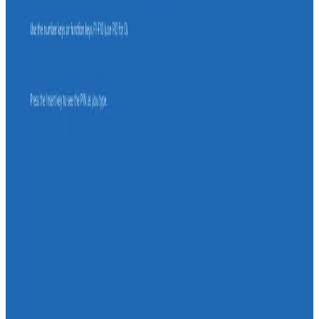
anlatan kapsamlı rehber, veri kaybını önlemek ve performansı
optimize etmek için önemli bilgiler sunar.
USB Disk Biçimlendirme Rehberi: Doğru Dosya
Sistemini Seçme ve Güvenli Kullanım
USB disk biçimlendirme adımlarını ve dosya sistemlerini anlatan
kapsamlı rehber, güvenli ve uyumlu kullanım için önemli ipuçları
sunuyor.
Telefonun SD Kartı Görmemesi Sorunu ve Etkili
Çözüm Yöntemleri
Telefonun SD kartı görmemesi, uyumsuzluk, fiziksel hasar veya
yazılım sorunlarından kaynaklanabilir. Bu rehberde, sorunun
nedenleri ve çözüm adımları detaylıca anlatılmaktadır.
PC'de Alt Tire (_) Kullanımı: Yazım, İpuçları ve
Yaygın Sorunlar Hakkında Rehber
PC'de alt tire (_) karakterinin kullanımı, yazımı ve programlama ile
dosya isimlendirmedeki önemi detaylıca ele alınıyor. Ayrıca sık
karşılaşılan sorunlar ve çözüm önerileri sunuluyor.