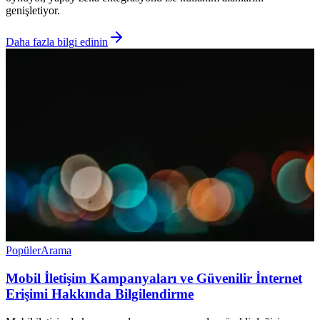
genişletiyor.
Daha fazla bilgi edinin
Popüler
Arama
Mobil İletişim Kampanyaları ve Güvenilir İnternet
Erişimi Hakkında Bilgilendirme