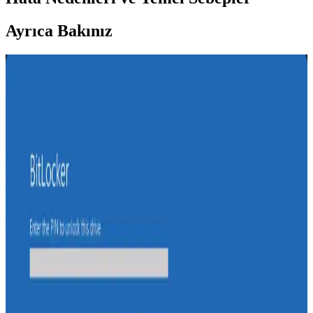
Ayrıca Bakınız
Flash Disk Formatlama Rehberi: Adımlar, Dosya
Sistemleri ve Güvenlik İpuçları
Flash disk formatlama rehberiyle, veri yedekleme, uygun dosya
sistemi seçimi ve dikkat edilmesi gerekenler hakkında bilgi edinin.
Cihaz performansını artırmak için adımları öğrenin.
Telefon ve Bilgisayarda USB Biçimlendirme Rehberi
ve En İyi Uygulamalar
Telefonlardan USB biçimlendirme genellikle bilgisayarlar
aracılığıyla yapılır. Doğru dosya sistemi seçimi ve veri güvenliği için
adımlar ve ipuçları içerir.
USB Bellek Formatlama Rehberi: Adımlar ve
Dikkat Edilmesi Gerekenler
USB bellek formatlama adımlarını ve dikkat edilmesi gerekenleri