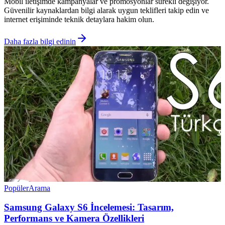
Mobil iletişimde kampanyalar ve promosyonlar sürekli değişiyor.
Güvenilir kaynaklardan bilgi alarak uygun teklifleri takip edin ve
internet erişiminde teknik detaylara hakim olun.
Daha fazla bilgi edinin
Popüler
Arama
Samsung Galaxy S6 İncelemesi: Tasarım,
Performans ve Kamera Özellikleri