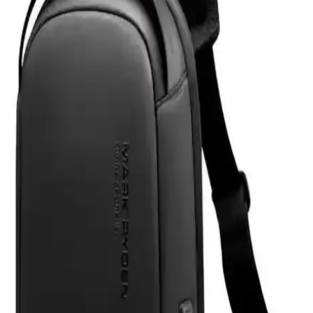
Z-Mobile MacBook Air M2 ve M3 13.6 İnç Koruma
Seti Detaylı İnceleme ve Analiz
Z-Mobile'ın MacBook Air M2 ve M3 modelleriyle uyumlu 13.6 inç
koruma seti, şeffaf tasarımı ve dayanıklı malzemeleriyle cihazınızı
estetik ve güvenle korur, kullanıcı memnuniyetini artırır.
Eyfel Efs-2500 Güç Kaynağı: Temel Özellikler ve
Kullanıcı Değerlendirmeleri
Eyfel Efs-2500, 250W güç çıkışıyla temel bilgisayar ihtiyaçlarına
uygun, fanlı soğutmalı ve dayanıklılık sorunlarıyla dikkat çeken bir
güç kaynağıdır.
HP 255 G8 Dizüstü Bilgisayar İncelemesi: Günlük
Kullanım İçin Dengeli ve Güçlü Model
HP 255 G8, güçlü işlemci ve hızlı SSD ile günlük kullanım ve ofis
işleri için ideal, taşınabilir ve uygun fiyatlı bir dizüstü bilgisayardır.
Performans ve bağlantı seçenekleriyle öne çıkar.
Samsung Galaxy Tab S9 FE+ Plus için Nano
Kırılmaz Esnek Ekran Koruyucu İncelemesi