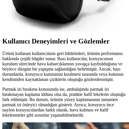
Omuz Çantası İnceleme ve Özellikleri
Lexus MR-7510, suya dayanıklı Oxford kumaş, USB şarj portu ve
düzenleyici cepleriyle günlük kullanımda pratik ve şık bir omuz
çantasıdır.
Kullanıcı Deneyimleri ve Gözlemler
Ürünü kullanan kullanıcıların geri bildirimleri, ürünün performansı
hakkında çeşitli bilgiler sunar. Bazı kullanıcılar, koruyucunun
kurulum sürecinde hava kabarcıklarının yavaşça kaybolduğunu ve
böylece düzgün bir yapışma sağlandığını belirtmiştir. Ancak, bazı
durumlarda, koruyucu kutusunun kesilmesi sırasında veya kutunun
kendisinden kaynaklanan çiziklerin oluştuğu gözlemlenmiştir.
Parmak izi bırakma konusunda ise, ambalajında parmak izi
bırakmayan kaplama iddiası olsa da, pratikte hafif lekelerin oluştuğu
fark edilmiştir. Bu durum, ürünün yüzey kaplamasının tamamen
parmak izi önleyici olmadığını gösterir. Ayrıca, koruyucu ince
naylon koruyuculardan farklı olarak, hava kalması ve hafif
lekelenmeler gibi sorunlar yaşanabilmektedir.