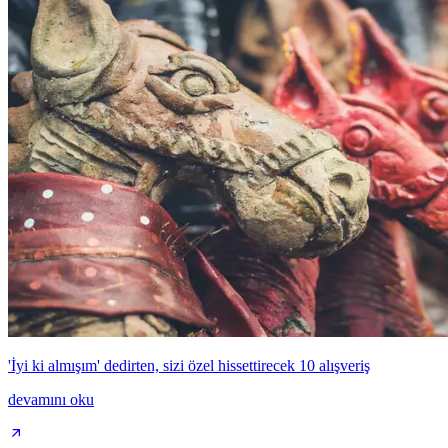
'İyi ki almışım' dedirten, sizi özel hissettirecek 10 alışveriş
devamını oku