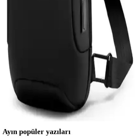
Samsung Galaxy Tab S9 FE+ Plus için tasarlanmış nano cam ekran
koruyucu, yüksek dayanıklılık ve net görüntü sağlar. Kolay
uygulama ve göz yorgunluğunu azaltıcı özellikleriyle ekran
korumasında yeni standart.
Asfal Apple Watch Uyumlu 42-49 mm Kordonlar
Detaylı İnceleme ve Özellikleri
Asfal markasının Apple Watch uyumlu, çeşitli renk ve boyut
seçenekleriyle yüksek kaliteli kordonları, estetik ve dayanıklılık
sunarak kullanım konforu sağlar.
Mark Ryden Lexus MR-7510 USB Şarj Portlu
Omuz Çantası İnceleme ve Özellikleri
Lexus MR-7510, suya dayanıklı Oxford kumaş, USB şarj portu ve
düzenleyici cepleriyle günlük kullanımda pratik ve şık bir omuz
çantasıdır.
Ayın popüler yazıları