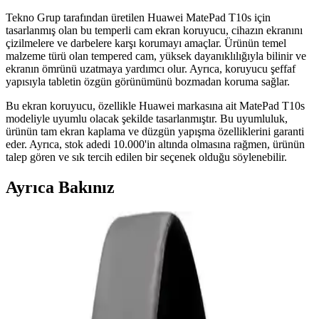
Tekno Grup tarafından üretilen Huawei MatePad T10s için
tasarlanmış olan bu temperli cam ekran koruyucu, cihazın ekranını
çizilmelere ve darbelere karşı korumayı amaçlar. Ürünün temel
malzeme türü olan tempered cam, yüksek dayanıklılığıyla bilinir ve
ekranın ömrünü uzatmaya yardımcı olur. Ayrıca, koruyucu şeffaf
yapısıyla tabletin özgün görünümünü bozmadan koruma sağlar.
Bu ekran koruyucu, özellikle Huawei markasına ait MatePad T10s
modeliyle uyumlu olacak şekilde tasarlanmıştır. Bu uyumluluk,
ürünün tam ekran kaplama ve düzgün yapışma özelliklerini garanti
eder. Ayrıca, stok adedi 10.000'in altında olmasına rağmen, ürünün
talep gören ve sık tercih edilen bir seçenek olduğu söylenebilir.
Ayrıca Bakınız
Samsung Galaxy Tab S9 Plus X810 için Microsonic
Temperli Cam Ekran Koruyucu Ürün Özellikleri ve
Avantajları
Microsonic temperli cam ekran koruyucu, Galaxy Tab S9 Plus
X810 modeline özel tasarımıyla yüksek dayanıklılık ve estetik sunar.
Çizilmelere karşı dirençli, kolay uygulanabilir ve kullanımı rahat bir