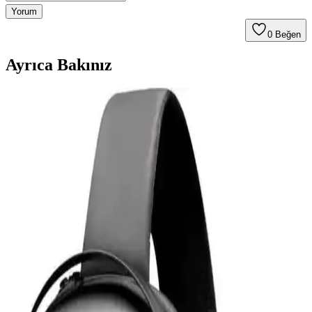
Yorum
0
Beğen
Ayrıca Bakınız
Samsung Galaxy Tab S9 Plus X810 için Microsonic
Temperli Cam Ekran Koruyucu Ürün Özellikleri ve
Avantajları
Microsonic temperli cam ekran koruyucu, Galaxy Tab S9 Plus
X810 modeline özel tasarımıyla yüksek dayanıklılık ve estetik sunar.
Çizilmelere karşı dirençli, kolay uygulanabilir ve kullanımı rahat bir
ürün.
Powerway 128 GB USB 3.0 Metal Mini Flash Bellek
İnceleme ve Kullanım Özellikleri
Powerway 128 GB USB 3.0 metal mini bellek, yüksek hız ve
dayanıklılık sunan taşınabilir depolama çözümüdür. Şık tasarımı ve
geniş kapasitesiyle büyük dosya transferlerinde avantaj sağlar.