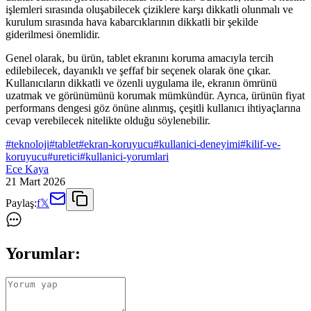
işlemleri sırasında oluşabilecek çiziklere karşı dikkatli olunmalı ve
kurulum sırasında hava kabarcıklarının dikkatli bir şekilde
giderilmesi önemlidir.
Genel olarak, bu ürün, tablet ekranını koruma amacıyla tercih
edilebilecek, dayanıklı ve şeffaf bir seçenek olarak öne çıkar.
Kullanıcıların dikkatli ve özenli uygulama ile, ekranın ömrünü
uzatmak ve görünümünü korumak mümkündür. Ayrıca, ürünün fiyat
performans dengesi göz önüne alınmış, çeşitli kullanıcı ihtiyaçlarına
cevap verebilecek nitelikte olduğu söylenebilir.
#
teknoloji
#
tablet
#
ekran-koruyucu
#
kullanici-deneyimi
#
kilif-ve-
koruyucu
#
uretici
#
kullanici-yorumlari
Ece Kaya
21 Mart 2026
Paylaş:
f
𝕏
Yorumlar: