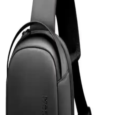
ürün.
Powerway 128 GB USB 3.0 Metal Mini Flash Bellek
İnceleme ve Kullanım Özellikleri
Powerway 128 GB USB 3.0 metal mini bellek, yüksek hız ve
dayanıklılık sunan taşınabilir depolama çözümüdür. Şık tasarımı ve
geniş kapasitesiyle büyük dosya transferlerinde avantaj sağlar.
Z-Mobile MacBook Air M2 ve M3 13.6 İnç Koruma
Seti Detaylı İnceleme ve Analiz
Z-Mobile'ın MacBook Air M2 ve M3 modelleriyle uyumlu 13.6 inç
koruma seti, şeffaf tasarımı ve dayanıklı malzemeleriyle cihazınızı
estetik ve güvenle korur, kullanıcı memnuniyetini artırır.
Eyfel Efs-2500 Güç Kaynağı: Temel Özellikler ve
Kullanıcı Değerlendirmeleri
Eyfel Efs-2500, 250W güç çıkışıyla temel bilgisayar ihtiyaçlarına
uygun, fanlı soğutmalı ve dayanıklılık sorunlarıyla dikkat çeken bir
güç kaynağıdır.