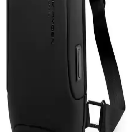
HP 255 G8 Dizüstü Bilgisayar İncelemesi: Günlük
Kullanım İçin Dengeli ve Güçlü Model
HP 255 G8, güçlü işlemci ve hızlı SSD ile günlük kullanım ve ofis
işleri için ideal, taşınabilir ve uygun fiyatlı bir dizüstü bilgisayardır.
Performans ve bağlantı seçenekleriyle öne çıkar.
Samsung Galaxy Tab S9 FE+ Plus için Nano
Kırılmaz Esnek Ekran Koruyucu İncelemesi
Samsung Galaxy Tab S9 FE+ Plus için tasarlanmış nano cam ekran
koruyucu, yüksek dayanıklılık ve net görüntü sağlar. Kolay
uygulama ve göz yorgunluğunu azaltıcı özellikleriyle ekran
korumasında yeni standart.
Asfal Apple Watch Uyumlu 42-49 mm Kordonlar
Detaylı İnceleme ve Özellikleri
Asfal markasının Apple Watch uyumlu, çeşitli renk ve boyut
seçenekleriyle yüksek kaliteli kordonları, estetik ve dayanıklılık
sunarak kullanım konforu sağlar.
Mark Ryden Lexus MR-7510 USB Şarj Portlu