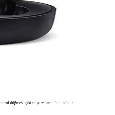
e sağlığınızı koruyun.
 çözmek için adımlar ve önleyici tavsiyeler bulabilirsiniz.
le günlük kullanımda avantaj sağlıyor.
trol düğmesi gibi ek parçalar da bulunabilir.