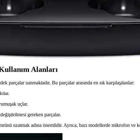
 malzemeler ve dikkatli bakım ipuçlarıyla kulaklıklarınızı temiz tutun v
üm Yolları
veya donanım arızalarından kaynaklanır. Bu rehberde, sorunu teşhis edip
ullanıcı Deneyimleri
asında öne çıkıyor. Bluetooth 5.0, ergonomik tasarım ve uzun pil ömrü i
 Kullanım Alanları
dek parçalar sunmaktadır. Bu parçalar arasında en sık karşılaşılanlar:
olar.
 yumuşak uçlar.
eğiştirilmesi gereken parçalar.
rünü uzatmak adına önemlidir. Ayrıca, bazı modellerde mikrofon ve kon