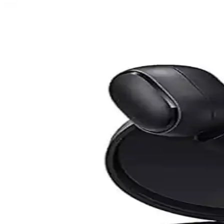
Anker Soundcore Sport X20 Spor Kulak İçi Kablosuz 
Soundcore Sport X20, ergonomik tasarımı, gelişmiş ses teknolojisi ve d
Apple AirPods Max 2: Tasarım, Teknik Özellikler ve Ku
Apple AirPods Max 2, gelişmiş teknik özellikler sunarken tasarım ve fiya
Apple AirPods Max 2 İncelemesi: Teknik Özellikler, T
Apple AirPods Max 2, H2 çipiyle sınırlı yenilik sunarken tasarım sorunl
Sennheiser HD800S ve Arya Unveiled Kulaklıkların Se
Sennheiser HD800S ve Arya Unveiled kulaklıkları, ses performansı, dayan
Sennheiser HD6XX Kulaklık Modelinin Satış Durumu, 
Sennheiser HD6XX, ABD'de satışa devam ediyor. Fiyat artışı ve yükse
Kulaklık Temizliği ve Bakımı: Hijyen ve Performansı 