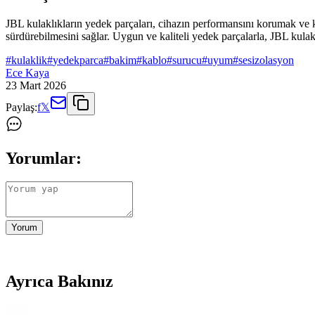
JBL kulaklıkların yedek parçaları, cihazın performansını korumak ve 
sürdürebilmesini sağlar. Uygun ve kaliteli yedek parçalarla, JBL kulakl
#
kulaklik
#
yedekparca
#
bakim
#
kablo
#
surucu
#
uyum
#
sesizolasyon
Ece Kaya
23 Mart 2026
Paylaş:
f
𝕏
Yorumlar:
Yorum
Ayrıca Bakınız