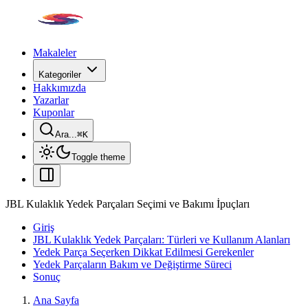
Makaleler
Kategoriler
Hakkımızda
Yazarlar
Kuponlar
Ara...
⌘
K
Toggle theme
JBL Kulaklık Yedek Parçaları Seçimi ve Bakımı İpuçları
Giriş
JBL Kulaklık Yedek Parçaları: Türleri ve Kullanım Alanları
Yedek Parça Seçerken Dikkat Edilmesi Gerekenler
Yedek Parçaların Bakım ve Değiştirme Süreci
Sonuç
Ana Sayfa