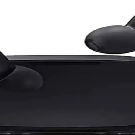
Kulaklıklar İncelemesi
ayanıklılığıyla sporcular için ideal kablosuz kulaklıklar sunar. Uzun p
llanıcı Eleştirileri Üzerine Detaylı İnceleme
t konularında kullanıcı eleştirileri alıyor. Ağırlık, konfor ve taşınabili
asarım ve Kullanıcı Yorumları
arı, dayanıklılık endişeleri ve yüksek fiyatıyla kullanıcılar arasında kar
s Performansı ve Kullanıcı Deneyimleri Karşılaştırma
ıklılık ve kullanıcı deneyimi açısından detaylı şekilde karşılaştırılıyo
Teknik Özellikleri ve Kullanıcı Yorumları
k empedans gereksinimiyle dikkat çeken model, ses kalitesi ve kullanı
Artırmak İçin Temel İpuçları