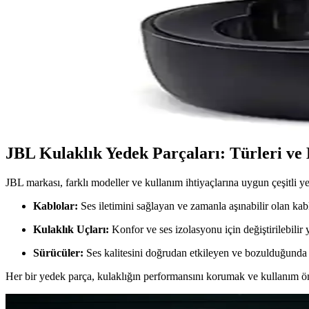
Düzenli kulaklık temizliği, hijyen ve cihaz ömrü için önemlidir. Uygun
Telefon Kulaklığından Ses Gelmiyor Nedenleri ve Çöz
Telefon kulaklığından ses gelmeme sorunları genellikle bağlantı, ayar 
Xiaomi Mi Airdots Kablosuz Kulaklık İncelemesi ve K
Xiaomi Mi Airdots, uygun fiyatlı ve kullanışlı kablosuz kulaklıklar ar
JBL Kulaklık Yedek Parçaları: Türleri ve
JBL markası, farklı modeller ve kullanım ihtiyaçlarına uygun çeşitli ye
Kablolar:
Ses iletimini sağlayan ve zamanla aşınabilir olan kabl
Kulaklık Uçları:
Konfor ve ses izolasyonu için değiştirilebilir
Sürücüler:
Ses kalitesini doğrudan etkileyen ve bozulduğunda d
Her bir yedek parça, kulaklığın performansını korumak ve kullanım öm