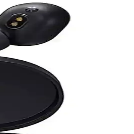
il ömrü ve yüksek gürültü engelleme özelliğiyle öne çıkar.
rlik sorunları devam ediyor, alternatif markalar öne çıkıyor.
ışık tepkiler alıyor. Alternatif modeller daha cazip görünüyor.
sı
r. Her iki modelin avantajları ve bakım önerileri ele alınıyor.
cı deneyimiyle öne çıkıyor.