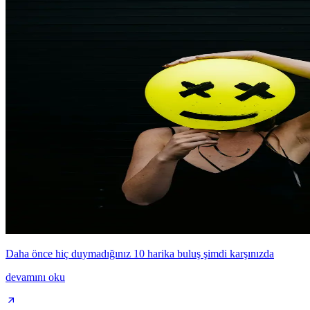
Daha önce hiç duymadığınız 10 harika buluş şimdi karşınızda
devamını oku