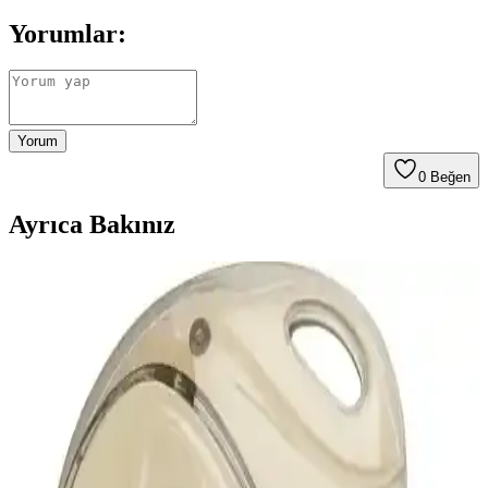
Yorumlar:
Yorum
0
Beğen
Ayrıca Bakınız
Teknomoda P2961 Bluetooth Kulak Üstü Kulaklık:
Gelişmiş Özellikler ve Ergonomik Tasarım
Teknomoda P2961, ergonomik tasarımı, gelişmiş Bluetooth 5.0 ve
aktif gürültü önleme özellikleriyle öne çıkan kablosuz kulaklık.
Uzun pil ömrü ve şık görünümüyle günlük ve spor kullanımı için
ideal.
Beats Solo Buds Mat Siyah Kablosuz Kulak İçi
Kulaklık Özellikleri ve Kullanıcı Yorumları