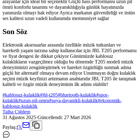
arayanlar için ideal bir seçenektir Güçlü bass performansı uzun pil
ömrü konforlu tasarımı ve dayanıklılığıyla günlük hayatınızda
yanınızda olmayı hak ediyor Ayrıca markanın güvenilirliği ve üstün
ses kalitesi uzun vadeli kullanımda memnuniyet sağlar
Son Söz
Elektronik aksesuarlar arasında özellikle müzik tutkunları ve
hareketli yaşam tarzına sahip kullanıcılar için JBL T205 performansı
ve fiyat dengesi ile dikkat çekiyor Günümüzde kablosuz
kulaklıkların vazgeçilmez olduğu bu dönemde T205 modeli müzik
deneyiminizi zenginleştirmek ve hareket özgürlüğü sunmak adına
güçlü bir alternatif olmaya devam ediyor Unutmayın doğru kulaklık
seçimi müzik keyfinizi artırmanın anahtarıdır JBL T205 ile tanışmak
kaliteli ve özgür müzik deneyiminin ilk adımı olabilir!
#
kablosuz-kulaklik
#
jbl-t205
#
bluetooth-kulaklik
#
spor-
kulaklik
#
uzun-pil-omru
#
suya-dayanikli-kulaklik
#
ekonomik-
kablosuz-kulaklik
Talha Çiğdem
31 Ağustos 2025
·
Güncellendi:
27 Mart 2026
Paylaş:
f
𝕏