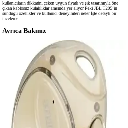
kullanıcıların dikkatini çeken uygun fiyatlı ve şık tasarımıyla öne
çıkan kablosuz kulaklıklar arasında yer alıyor Peki JBL T205’in
sunduğu özellikler ve kullanıcı deneyimleri neler İşte detaylı bir
inceleme
Ayrıca Bakınız
Teknomoda P2961 Bluetooth Kulak Üstü Kulaklık:
Gelişmiş Özellikler ve Ergonomik Tasarım
Teknomoda P2961, ergonomik tasarımı, gelişmiş Bluetooth 5.0 ve
aktif gürültü önleme özellikleriyle öne çıkan kablosuz kulaklık.
Uzun pil ömrü ve şık görünümüyle günlük ve spor kullanımı için
ideal.
Beats Solo Buds Mat Siyah Kablosuz Kulak İçi
Kulaklık Özellikleri ve Kullanıcı Yorumları
Beats Solo Buds, yüksek ses kalitesi, şık tasarım ve suya
dayanıklılığıyla öne çıkan kablosuz kulak içi kulaklıklar. Bluetooth
5.3 ve ANC özellikleriyle kesintisiz müzik deneyimi sunar.