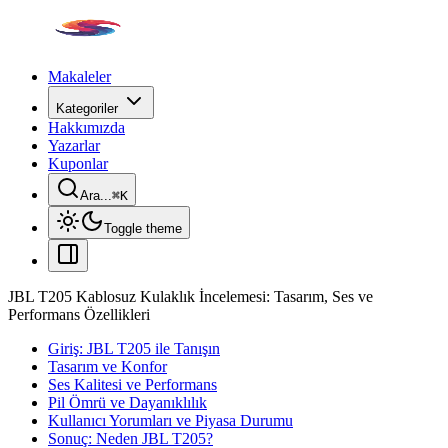
Makaleler
Kategoriler
Hakkımızda
Yazarlar
Kuponlar
Ara...
⌘
K
Toggle theme
JBL T205 Kablosuz Kulaklık İncelemesi: Tasarım, Ses ve
Performans Özellikleri
Giriş: JBL T205 ile Tanışın
Tasarım ve Konfor
Ses Kalitesi ve Performans
Pil Ömrü ve Dayanıklılık
Kullanıcı Yorumları ve Piyasa Durumu
Sonuç: Neden JBL T205?