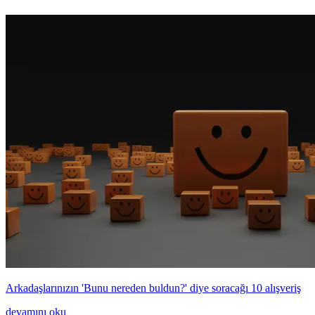
Arkadaşlarınızın 'Bunu nereden buldun?' diye soracağı 10 alışveriş
devamını oku