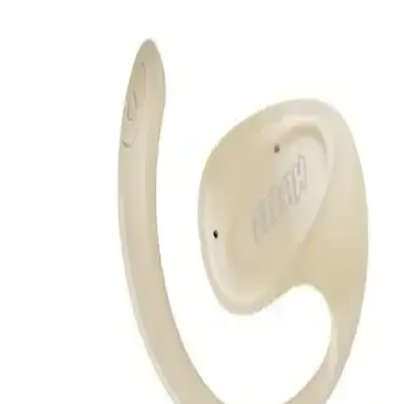
Bluetooth 5.0 ve üzeri sürümler, aynı anda iki cihaz bağlamayı
kolaylaştırır. Bu özellik, kullanıcıların kablosuz deneyimini
zenginleştirir ve çeşitli cihazlar arasında veri transferini sağlar.
Sony WH-CH500 Kablosuz Kulaklık: Hafiflik ve
Uzun Pil Ömrü ile Günlük Kullanım İçin Uygun
Sony WH-CH500, hafif tasarımı, uzun pil ömrü ve kablosuz
bağlantısıyla günlük kullanımda pratiklik sağlayan uygun fiyatlı bir
kulaklıktır.
AirPods Şarj Etme Rehberi: Sorunsuz Kullanım İçin
Temel Bilgiler ve Çözüm Yolları
AirPods'un şarj edilmesi için temel yöntemler, dikkat edilmesi
gereken noktalar ve olası sorunların çözüm yolları hakkında detaylı
bilgi. Sorunsuz kullanım için pratik öneriler içerir.
Hifree W1 Açık Ows Kulakiçi Bluetooth Kulaklık
İncelemesi ve Kullanıcı Yorumları
Hifree W1 Açık Ows kulakiçi Bluetooth kulaklık, ergonomik
tasarımı, üstün ses kalitesi ve dayanıklılığıyla öne çıkıyor. Hafif ve