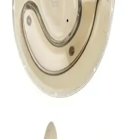
Kablosuz Kulaklıklar: Teknolojik Özellikler ve
Kullanıcı Tercihleri Üzerine Güncel Bir
Değerlendirme
Kablosuz kulaklıklar, Bluetooth, gürültü engelleme ve uzun pil ömrü
gibi özelliklerle hareket özgürlüğü sağlar ve sürekli gelişen
teknolojileriyle kullanıcıların ilgisini çekiyor.
AirPods Orijinalliği ve Güncel Modeller Hakkında
Detaylı Bilgi ve Karşılaştırma
Apple’ın kablosuz kulaklık serisi AirPods’un orijinalliği ve güncel
modelleri hakkında detaylı bilgi, özellikler ve kullanıcı deneyimleri
ile ilgili kapsamlı rehber.
İki Bluetooth Bağlantısı Aynı Anda: Güncel
Teknoloji ve Kullanım İpuçları
Bluetooth 5.0 ve üzeri sürümler, aynı anda iki cihaz bağlamayı
kolaylaştırır. Bu özellik, kullanıcıların kablosuz deneyimini
zenginleştirir ve çeşitli cihazlar arasında veri transferini sağlar.
Sony WH-CH500 Kablosuz Kulaklık: Hafiflik ve