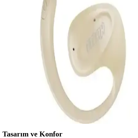
Uzun Pil Ömrü ile Günlük Kullanım İçin Uygun
Sony WH-CH500, hafif tasarımı, uzun pil ömrü ve kablosuz
bağlantısıyla günlük kullanımda pratiklik sağlayan uygun fiyatlı bir
kulaklıktır.
AirPods Şarj Etme Rehberi: Sorunsuz Kullanım İçin
Temel Bilgiler ve Çözüm Yolları
AirPods'un şarj edilmesi için temel yöntemler, dikkat edilmesi
gereken noktalar ve olası sorunların çözüm yolları hakkında detaylı
bilgi. Sorunsuz kullanım için pratik öneriler içerir.
Hifree W1 Açık Ows Kulakiçi Bluetooth Kulaklık
İncelemesi ve Kullanıcı Yorumları
Hifree W1 Açık Ows kulakiçi Bluetooth kulaklık, ergonomik
tasarımı, üstün ses kalitesi ve dayanıklılığıyla öne çıkıyor. Hafif ve
şık yapısı, uzun pil ömrü ve kolay kullanım özellikleriyle günlük
iletişim ve eğlence ihtiyaçlarını karşılar.
Tasarım ve Konfor