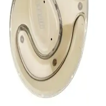
Beats Solo Buds, yüksek ses kalitesi, şık tasarım ve suya
dayanıklılığıyla öne çıkan kablosuz kulak içi kulaklıklar. Bluetooth
5.3 ve ANC özellikleriyle kesintisiz müzik deneyimi sunar.
Kablosuz Kulaklıklar: Teknolojik Özellikler ve
Kullanıcı Tercihleri Üzerine Güncel Bir
Değerlendirme
Kablosuz kulaklıklar, Bluetooth, gürültü engelleme ve uzun pil ömrü
gibi özelliklerle hareket özgürlüğü sağlar ve sürekli gelişen
teknolojileriyle kullanıcıların ilgisini çekiyor.
AirPods Orijinalliği ve Güncel Modeller Hakkında
Detaylı Bilgi ve Karşılaştırma
Apple’ın kablosuz kulaklık serisi AirPods’un orijinalliği ve güncel
modelleri hakkında detaylı bilgi, özellikler ve kullanıcı deneyimleri
ile ilgili kapsamlı rehber.
İki Bluetooth Bağlantısı Aynı Anda: Güncel
Teknoloji ve Kullanım İpuçları