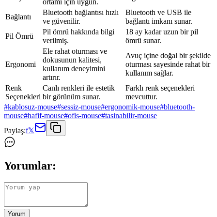
ortamı için uygun.
Bluetooth bağlantısı hızlı
Bluetooth ve USB ile
Bağlantı
ve güvenilir.
bağlantı imkanı sunar.
Pil ömrü hakkında bilgi
18 ay kadar uzun bir pil
Pil Ömrü
verilmiş.
ömrü sunar.
Ele rahat oturması ve
Avuç içine doğal bir şekilde
dokusunun kalitesi,
Ergonomi
oturması sayesinde rahat bir
kullanım deneyimini
kullanım sağlar.
artırır.
Renk
Canlı renkleri ile estetik
Farklı renk seçenekleri
Seçenekleri
bir görünüm sunar.
mevcuttur.
#
kablosuz-mouse
#
sessiz-mouse
#
ergonomik-mouse
#
bluetooth-
mouse
#
hafif-mouse
#
ofis-mouse
#
tasinabilir-mouse
Paylaş:
f
𝕏
Yorumlar:
Yorum