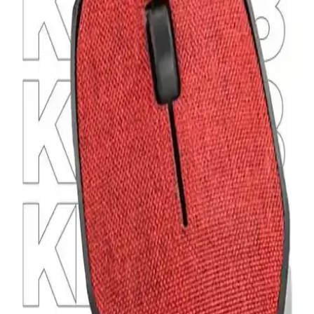
Everest SM-300 ve SM-360 Kablosuz Mouse
Karşılaştırması ve Özellikleri
Everest SM-300 ve SM-360 modellerinin DPI, tasarım, sessizlik,
malzeme kalitesi ve kullanım özelliklerini detaylı karşılaştırıyoruz.
Logitech G305 Lightspeed Kablosuz Mouse: Yüksek
Performans ve Ergonomik Tasarım Özellikleri
G305 Lightspeed, hafif ve ergonomik tasarımıyla yüksek
performans sunar, kablosuz özgürlük ve uzun pil ömrüyle oyun ve
günlük kullanımda öne çıkar.
Logitech M170 ve M220 Kablosuz Mouse
Karşılaştırması: Özellikler ve Performans Analizi
Logitech M170 ve M220 kablosuz mouse modellerinin özellikleri,
performansları ve kullanıcı deneyimleri detaylı şekilde karşılaştırıldı.
Ergonomi, sessizlik ve pil ömrü gibi önemli noktalar ele alındı.
Xiaomi'nin Çift Modlu Kablosuz Bluetooth Mouse
Teknolojisinin Özellikleri ve Kullanım Alanları