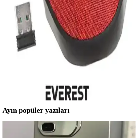
sağlar.
Everest SMW-88 ve Lecoo WS214 Kablosuz Mouse
Karşılaştırması: Ofis ve Ev Özellik Analizi
Bu karşılaştırma Everest SMW-88 ile Lecoo WS214 kablosuz
fareleri DPI farkı, bağlantı güvenilirliği, ergonomi uyumu, tuş sayısı
ve kullanım alanı açısından inceler; ev ve ofis kullanımında
performans ve kullanıcı görüşleriyle destekler.
Everest Kablosuz Mouse Karşılaştırması: KM-218
ve SMW-555 Özellikleri ve Kullanıcı Yorumları
Everest'in iki kablosuz mouse modeli KM-218 ve SMW-555'in
özellikleri, kullanıcı yorumları ve performans karşılaştırmasıyla
doğru seçim yapmanıza yardımcı oluyor.
Ayın popüler yazıları