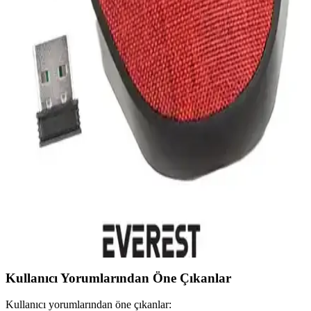
Xiaomi'nin çift modlu kablosuz Bluetooth mouse özellikleri, çoklu
cihaz uyumu ve kullanım esnekliği sunarak çeşitli alanlarda avantaj
sağlar.
Everest SMW-88 ve Lecoo WS214 Kablosuz Mouse
Karşılaştırması: Ofis ve Ev Özellik Analizi
Bu karşılaştırma Everest SMW-88 ile Lecoo WS214 kablosuz
fareleri DPI farkı, bağlantı güvenilirliği, ergonomi uyumu, tuş sayısı
ve kullanım alanı açısından inceler; ev ve ofis kullanımında
performans ve kullanıcı görüşleriyle destekler.
Everest Kablosuz Mouse Karşılaştırması: KM-218
ve SMW-555 Özellikleri ve Kullanıcı Yorumları
Everest'in iki kablosuz mouse modeli KM-218 ve SMW-555'in
özellikleri, kullanıcı yorumları ve performans karşılaştırmasıyla
doğru seçim yapmanıza yardımcı oluyor.
Kullanıcı Yorumlarından Öne Çıkanlar
Kullanıcı yorumlarından öne çıkanlar: