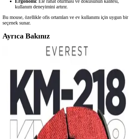
Ergonomi
: Ele rahat oturması ve dokusunun kalitesi,
kullanım deneyimini artırır.
Bu mouse, özellikle ofis ortamları ve ev kullanımı için uygun bir
seçenek sunar.
Ayrıca Bakınız
Logitech M240 ve Signature M650 Kablosuz Mouse
Karşılaştırması ve Kullanıcı Yorumları
Bu makalede Logitech M240 ve Signature M650 modellerinin
özellikleri, kullanım deneyimleri ve kullanıcı yorumları detaylı
şekilde karşılaştırılıyor. Ergonomi, pil ömrü ve bağlantı özellikleri
öne çıkıyor.
Kablosuz Mouse Seçiminde Dikkat Edilmesi
Gerekenler ve Güncel Trendler
Kablosuz mouse seçiminde bağlantı teknolojisi, pil ömrü, ergonomi
ve DPI gibi kriterler önemli. Güncel modeller ve trendler hakkında
bilgi edinerek doğru tercihi yapın.