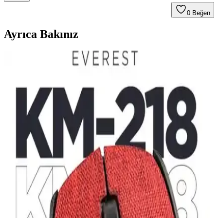
0
Beğen
Ayrıca Bakınız
Logitech M240 ve Signature M650 Kablosuz Mouse
Karşılaştırması ve Kullanıcı Yorumları
Bu makalede Logitech M240 ve Signature M650 modellerinin
özellikleri, kullanım deneyimleri ve kullanıcı yorumları detaylı
şekilde karşılaştırılıyor. Ergonomi, pil ömrü ve bağlantı özellikleri
öne çıkıyor.
Kablosuz Mouse Seçiminde Dikkat Edilmesi
Gerekenler ve Güncel Trendler
Kablosuz mouse seçiminde bağlantı teknolojisi, pil ömrü, ergonomi
ve DPI gibi kriterler önemli. Güncel modeller ve trendler hakkında
bilgi edinerek doğru tercihi yapın.
Everest SM-300 ve SM-360 Kablosuz Mouse
Karşılaştırması ve Özellikleri