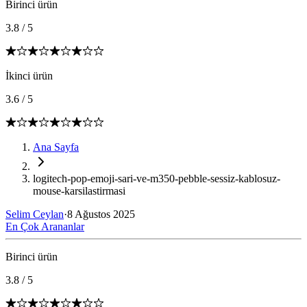
Birinci ürün
3.8
/
5
İkinci ürün
3.6
/
5
Ana Sayfa
logitech-pop-emoji-sari-ve-m350-pebble-sessiz-kablosuz-
mouse-karsilastirmasi
Selim Ceylan
·
8 Ağustos 2025
En Çok Arananlar
Birinci ürün
3.8
/
5