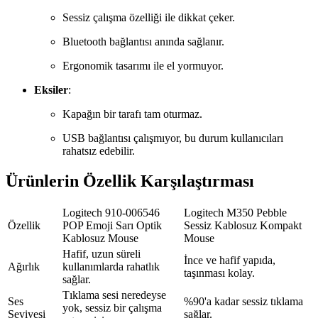
Sessiz çalışma özelliği ile dikkat çeker.
Bluetooth bağlantısı anında sağlanır.
Ergonomik tasarımı ile el yormuyor.
Eksiler
:
Kapağın bir tarafı tam oturmaz.
USB bağlantısı çalışmıyor, bu durum kullanıcıları
rahatsız edebilir.
Ürünlerin Özellik Karşılaştırması
Logitech 910-006546
Logitech M350 Pebble
Özellik
POP Emoji Sarı Optik
Sessiz Kablosuz Kompakt
Kablosuz Mouse
Mouse
Hafif, uzun süreli
İnce ve hafif yapıda,
Ağırlık
kullanımlarda rahatlık
taşınması kolay.
sağlar.
Tıklama sesi neredeyse
Ses
%90'a kadar sessiz tıklama
yok, sessiz bir çalışma
Seviyesi
sağlar.