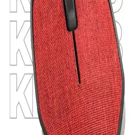
Everest SM-300 ve SM-360 modellerinin DPI, tasarım, sessizlik,
malzeme kalitesi ve kullanım özelliklerini detaylı karşılaştırıyoruz.
Logitech G305 Lightspeed Kablosuz Mouse: Yüksek
Performans ve Ergonomik Tasarım Özellikleri
G305 Lightspeed, hafif ve ergonomik tasarımıyla yüksek
performans sunar, kablosuz özgürlük ve uzun pil ömrüyle oyun ve
günlük kullanımda öne çıkar.
Logitech M170 ve M220 Kablosuz Mouse
Karşılaştırması: Özellikler ve Performans Analizi
Logitech M170 ve M220 kablosuz mouse modellerinin özellikleri,
performansları ve kullanıcı deneyimleri detaylı şekilde karşılaştırıldı.
Ergonomi, sessizlik ve pil ömrü gibi önemli noktalar ele alındı.
Xiaomi'nin Çift Modlu Kablosuz Bluetooth Mouse
Teknolojisinin Özellikleri ve Kullanım Alanları
Xiaomi'nin çift modlu kablosuz Bluetooth mouse özellikleri, çoklu
cihaz uyumu ve kullanım esnekliği sunarak çeşitli alanlarda avantaj