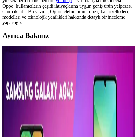
yüksek performans hem de
yenilikçi
tasarımlarıyla dikkat çeken
Oppo, kullanıcıların çeşitli ihtiyaçlarına uygun geniş ürün yelpazesi
sunmaktadır. Bu yazıda, Oppo telefonlarının öne çıkan özellikleri,
modelleri ve teknolojik yenilikleri hakkında detaylı bir inceleme
yapacağız.
Ayrıca Bakınız
Büyük Ekranlı Telefon Seçenekleri ve Güncel
Trendler: Kullanım Amaçlarına Göre En İyi
Modeller
Geniş ekranlı telefonlar, multimedya ve oyun deneyimini artırırken,
teknik özellikler ve kullanım ihtiyaçlarına göre seçim yapmayı
kolaylaştırıyor. Güncel modeller ve trendler hakkında bilgi edin.
Günümüz Teknolojisinde Akıllı Cihazlar ve En Son
Trendler Hakkında Kapsamlı Bilgi
Günümüzde akıllı telefonlar, tabletler ve dizüstü bilgisayarlar
yaşamın vazgeçilmezleri haline geldi. Yüksek çözünürlüklü ekranlar,
gelişmiş özellikler ve yeni teknolojilerle donatılan bu cihazlar,