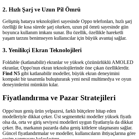
2.
Hızlı Şarj ve Uzun Pil Ömrü
Gelişmiş batarya teknolojileri sayesinde Oppo telefonları, hızlı şarj
özelliği ile kısa sürede şarj olurken, uzun pil ömrü sayesinde gün
boyunca kullanım imkanı sunar. Bu özellik, özellikle hareketli
yaşam tarzını benimseyen kullanıcılar için büyük avantaj sağlar.
3.
Yenilikçi Ekran Teknolojileri
Foldable (katlanabilir) ekranlar ve yüksek çözünürlüklü AMOLED
ekranlar, Oppo'nun ekran teknolojilerinde öne çıkan özelliklerdir.
Find N5
gibi katlanabilir modeller, büyük ekran deneyimini
kompakt bir tasarımla buluşturarak yeni nesil multimedya ve oyun
deneyimlerini mümkün kılar.
Fiyatlandırma ve Pazar Stratejileri
Oppo'nun geniş ürün yelpazesi, farklı bütçelere hitap eden
modelleriyle dikkat çeker. Üst segmentteki modeller yüksek fiyatlı
olsa da, orta ve giriş seviyesi modelleri uygun fiyatlarıyla da dikkat
çeker. Bu, markanın pazarda daha geniş kitlelere ulaşmasını sağlar.
Güncel fiyatlandırmalar ve modeller, kullanıcıların ihtiyaçlarına göre
seçim yapmasını kolaylaştırır.