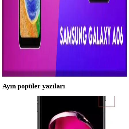
Özellikler ve Kullanıcı Deneyimleri
Xiaomi'nin en büyük ekranlı telefonları yüksek çözünürlük ve
gelişmiş ekran teknolojileriyle öne çıkıyor, kullanıcıların multimedya
ve oyun deneyimini artırıyor, güçlü donanım ve uzun pil ömrü
sunuyor.
Samsung Galaxy A06 ve A04s Modellerinin Teknik
Özellikleri ve Karşılaştırması
Samsung Galaxy A06 ve A04s modellerinin teknik detayları ve
elektronik bileşenleri hakkında bilinmesi gerekenler, performans ve
dayanıklılık açısından önemli bilgiler içerir.
Ayın popüler yazıları