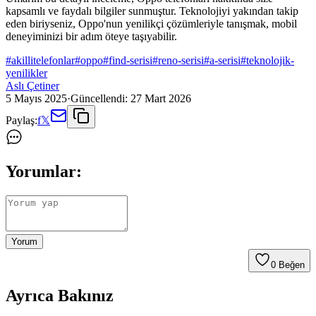
kapsamlı ve faydalı bilgiler sunmuştur. Teknolojiyi yakından takip
eden biriyseniz, Oppo'nun yenilikçi çözümleriyle tanışmak, mobil
deneyiminizi bir adım öteye taşıyabilir.
#
akillitelefonlar
#
oppo
#
find-serisi
#
reno-serisi
#
a-serisi
#
teknolojik-
yenilikler
Aslı Çetiner
5 Mayıs 2025
·
Güncellendi:
27 Mart 2026
Paylaş:
f
𝕏
Yorumlar:
Yorum
0
Beğen
Ayrıca Bakınız