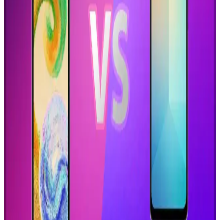
iPhone 11'in Boyutları ve Kullanıcı Deneyimine
Etkileri Üzerine Analiz
iPhone 11'in boyutları, kullanım kolaylığı ve taşınabilirlik açısından
önemli rol oynar. Hafif ve ince yapısı, ergonomik tasarımıyla
kullanıcı deneyimini artırır.
Akıllı Telefonlar ve Migros Entegrasyonu Güncel
Trendler ve Özellikler
Güncel telefon modelleri ve Migros entegrasyonları, alışverişi
hızlandırıyor, pratik hale getiriyor ve teknolojik gelişmelerle
zenginleştiriyor.
Samsung'un Kullanışlı ve Dayanıklı Akıllı Telefon
Modelleri ve Özellikleri
Samsung'un çeşitli modelleri yüksek performans, dayanıklılık ve
kullanıcı dostu özellikleriyle öne çıkıyor. Geniş ürün yelpazesi
sayesinde her ihtiyaca uygun akıllı telefonlar sunuyor.
Xiaomi'nin En Büyük Ekranlı Telefonları: Teknik