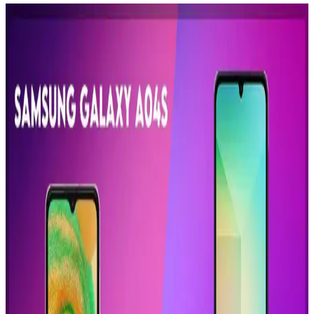
Büyük Ekranlı Telefon Seçenekleri ve Güncel
Trendler: Kullanım Amaçlarına Göre En İyi
Modeller
Geniş ekranlı telefonlar, multimedya ve oyun deneyimini artırırken,
teknik özellikler ve kullanım ihtiyaçlarına göre seçim yapmayı
kolaylaştırıyor. Güncel modeller ve trendler hakkında bilgi edin.
Günümüz Teknolojisinde Akıllı Cihazlar ve En Son
Trendler Hakkında Kapsamlı Bilgi
Günümüzde akıllı telefonlar, tabletler ve dizüstü bilgisayarlar
yaşamın vazgeçilmezleri haline geldi. Yüksek çözünürlüklü ekranlar,
gelişmiş özellikler ve yeni teknolojilerle donatılan bu cihazlar,
iletişimden eğlenceye birçok alanda fark yaratıyor.
Geleceğin Akıllı Telefonları ve Teknolojik Yenilikler:
Yapay Zeka ve Esnek Ekranlar
Geleceğin telefonları, yapay zeka, katlanabilir ekranlar ve gelişmiş
sensörlerle donatılarak, kullanıcı deneyimini ve yaşam kalitesini
artırıyor.