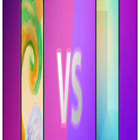
iletişimden eğlenceye birçok alanda fark yaratıyor.
Geleceğin Akıllı Telefonları ve Teknolojik Yenilikler:
Yapay Zeka ve Esnek Ekranlar
Geleceğin telefonları, yapay zeka, katlanabilir ekranlar ve gelişmiş
sensörlerle donatılarak, kullanıcı deneyimini ve yaşam kalitesini
artırıyor.
iPhone 11'in Boyutları ve Kullanıcı Deneyimine
Etkileri Üzerine Analiz
iPhone 11'in boyutları, kullanım kolaylığı ve taşınabilirlik açısından
önemli rol oynar. Hafif ve ince yapısı, ergonomik tasarımıyla
kullanıcı deneyimini artırır.
Akıllı Telefonlar ve Migros Entegrasyonu Güncel
Trendler ve Özellikler
Güncel telefon modelleri ve Migros entegrasyonları, alışverişi
hızlandırıyor, pratik hale getiriyor ve teknolojik gelişmelerle
zenginleştiriyor.