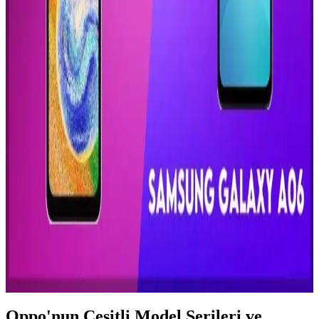
Samsung'un Kullanışlı ve Dayanıklı Akıllı Telefon
Modelleri ve Özellikleri
Samsung'un çeşitli modelleri yüksek performans, dayanıklılık ve
kullanıcı dostu özellikleriyle öne çıkıyor. Geniş ürün yelpazesi
sayesinde her ihtiyaca uygun akıllı telefonlar sunuyor.
Xiaomi'nin En Büyük Ekranlı Telefonları: Teknik
Özellikler ve Kullanıcı Deneyimleri
Xiaomi'nin en büyük ekranlı telefonları yüksek çözünürlük ve
gelişmiş ekran teknolojileriyle öne çıkıyor, kullanıcıların multimedya
ve oyun deneyimini artırıyor, güçlü donanım ve uzun pil ömrü
sunuyor.
Samsung Galaxy A06 ve A04s Modellerinin Teknik
Özellikleri ve Karşılaştırması
Samsung Galaxy A06 ve A04s modellerinin teknik detayları ve
elektronik bileşenleri hakkında bilinmesi gerekenler, performans ve
dayanıklılık açısından önemli bilgiler içerir.
Oppo'nun Çeşitli Model Serileri ve