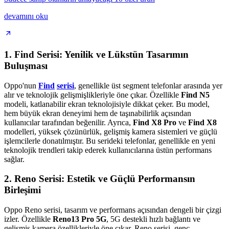
devamını oku
1.
Find Serisi: Yenilik ve Lükstün Tasarımın
Buluşması
Oppo'nun
Find
serisi
, genellikle üst segment telefonlar arasında yer
alır ve teknolojik gelişmişlikleriyle öne çıkar. Özellikle
Find N5
modeli, katlanabilir ekran teknolojisiyle dikkat çeker. Bu model,
hem büyük ekran deneyimi hem de taşınabilirlik açısından
kullanıcılar tarafından beğenilir. Ayrıca,
Find X8 Pro
ve
Find X8
modelleri, yüksek çözünürlük, gelişmiş kamera sistemleri ve güçlü
işlemcilerle donatılmıştır. Bu serideki telefonlar, genellikle en yeni
teknolojik trendleri takip ederek kullanıcılarına üstün performans
sağlar.
2.
Reno Serisi: Estetik ve Güçlü Performansın
Birleşimi
Oppo Reno serisi, tasarım ve performans açısından dengeli bir çizgi
izler. Özellikle
Reno13 Pro 5G
, 5G destekli hızlı bağlantı ve
gelişmiş kamera özellikleriyle öne çıkar. Reno serisi, genç