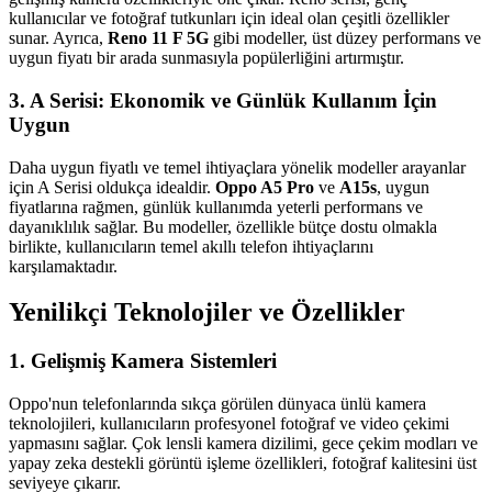
kullanıcılar ve fotoğraf tutkunları için ideal olan çeşitli özellikler
sunar. Ayrıca,
Reno 11 F 5G
gibi modeller, üst düzey performans ve
uygun fiyatı bir arada sunmasıyla popülerliğini artırmıştır.
3.
A Serisi: Ekonomik ve Günlük Kullanım İçin
Uygun
Daha uygun fiyatlı ve temel ihtiyaçlara yönelik modeller arayanlar
için A Serisi oldukça idealdir.
Oppo A5 Pro
ve
A15s
, uygun
fiyatlarına rağmen, günlük kullanımda yeterli performans ve
dayanıklılık sağlar. Bu modeller, özellikle bütçe dostu olmakla
birlikte, kullanıcıların temel akıllı telefon ihtiyaçlarını
karşılamaktadır.
Yenilikçi Teknolojiler ve Özellikler
1.
Gelişmiş Kamera Sistemleri
Oppo'nun telefonlarında sıkça görülen dünyaca ünlü kamera
teknolojileri, kullanıcıların profesyonel fotoğraf ve video çekimi
yapmasını sağlar. Çok lensli kamera dizilimi, gece çekim modları ve
yapay zeka destekli görüntü işleme özellikleri, fotoğraf kalitesini üst
seviyeye çıkarır.