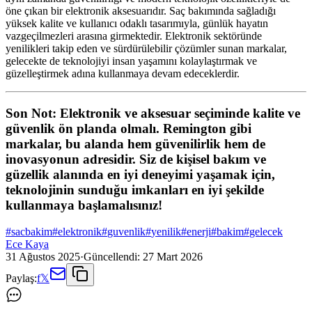
öne çıkan bir elektronik aksesuarıdır. Saç bakımında sağladığı
yüksek kalite ve kullanıcı odaklı tasarımıyla, günlük hayatın
vazgeçilmezleri arasına girmektedir. Elektronik sektöründe
yenilikleri takip eden ve sürdürülebilir çözümler sunan markalar,
gelecekte de teknolojiyi insan yaşamını kolaylaştırmak ve
güzelleştirmek adına kullanmaya devam edeceklerdir.
Son Not: Elektronik ve aksesuar seçiminde kalite ve
güvenlik ön planda olmalı. Remington gibi
markalar, bu alanda hem güvenilirlik hem de
inovasyonun adresidir. Siz de kişisel bakım ve
güzellik alanında en iyi deneyimi yaşamak için,
teknolojinin sunduğu imkanları en iyi şekilde
kullanmaya başlamalısınız!
#
sacbakim
#
elektronik
#
guvenlik
#
yenilik
#
enerji
#
bakim
#
gelecek
Ece Kaya
31 Ağustos 2025
·
Güncellendi:
27 Mart 2026
Paylaş:
f
𝕏