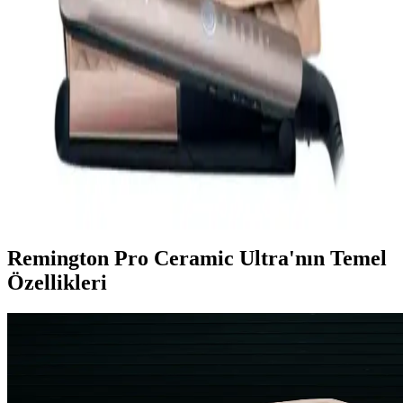
ve Şekillendirme Cihazı İncelemesi
Remington NE3150, çok fonksiyonlu, hızlı ısınan ve saç sağlığına
uygun tasarımıyla öne çıkan bir saç bakım cihazıdır. Kullanımı kolay
ve dayanıklı bu ürün, profesyonel ve ev kullanımı için ideal
seçimdir.
Remington S8590 Keratin Therapy Düzleştirici ile
Sağlıklı ve Parlak Saçlar
Remington S8590, keratin teknolojisi ve akıllı ısı kontrolü ile saçlara
zarar vermeden mükemmel düzleştirme sağlar, sağlıklı ve parlak
saçlar için ideal bir seçimdir.
Remington Pro Ceramic Ultra'nın Temel
Özellikleri