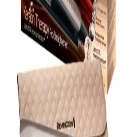
Şekillendirme Çözümleri
Remington Sleek Curl, ionik teknolojisi ve hızlı ısınma özelliğiyle
saçlarınızı sağlıklı ve parlak tutarken, pratik kullanım sağlar. Günlük
bakımda tercih edilen bu cihaz, çeşitli sıcaklık ayarlarıyla her saç
tipine uygun çözümler sunar.
Philips BT3206 Kablosuz Saç Bakım Cihazı ile
Kolay ve Güvenli Şekillendirme
Philips BT3206, kablosuz tasarımı ve gelişmiş özellikleriyle saç
bakımında yeni bir dönemi başlatıyor. Hafif, hızlı ısınan ve çeşitli ısı
ayarlarıyla saç sağlığını koruyan bu cihaz, kullanıcıların günlük
bakımını kolaylaştırıyor.
MediaMarkt'ta Remington Ürünleri: Kalite ve
Uygun Fiyatlı Kişisel Bakım Çözümleri
MediaMarkt'ta Remington ürünleri, yüksek kalite, uygun fiyat ve
çeşitli teknolojik özelliklerle günlük bakım ve saç şekillendirme
ihtiyaçlarınızı karşılar.
Remington NE3150: Çok Fonksiyonlu Saç Bakım