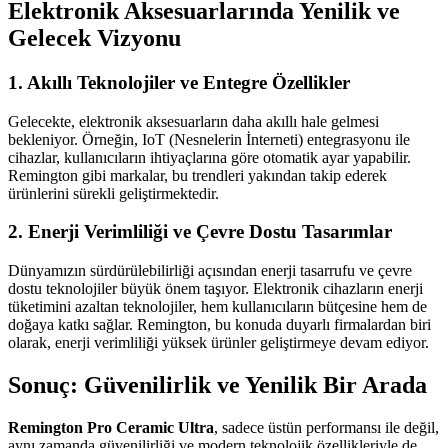
Elektronik Aksesuarlarında Yenilik ve
Gelecek Vizyonu
1. Akıllı Teknolojiler ve Entegre Özellikler
Gelecekte, elektronik aksesuarların daha akıllı hale gelmesi
bekleniyor. Örneğin, IoT (Nesnelerin İnterneti) entegrasyonu ile
cihazlar, kullanıcıların ihtiyaçlarına göre otomatik ayar yapabilir.
Remington gibi markalar, bu trendleri yakından takip ederek
ürünlerini sürekli geliştirmektedir.
2. Enerji Verimliliği ve Çevre Dostu Tasarımlar
Dünyamızın sürdürülebilirliği açısından enerji tasarrufu ve çevre
dostu teknolojiler büyük önem taşıyor. Elektronik cihazların enerji
tüketimini azaltan teknolojiler, hem kullanıcıların bütçesine hem de
doğaya katkı sağlar. Remington, bu konuda duyarlı firmalardan biri
olarak, enerji verimliliği yüksek ürünler geliştirmeye devam ediyor.
Sonuç: Güvenilirlik ve Yenilik Bir Arada
Remington Pro Ceramic Ultra
, sadece üstün performansı ile değil,
aynı zamanda güvenilirliği ve modern teknolojik özellikleriyle de