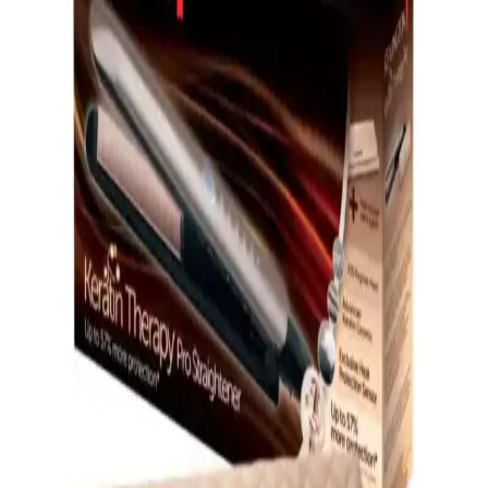
saç sağlığını koruyarak parlak ve pürüzsüz saçlar sağlar. Uzun
ömürlü ve güvenli kullanım sunar.
Elektronik Saç Aletleri ve Güzellik Teknolojileri:
Modern Saç Bakımında Yenilikler
Saç bakımında elektronik cihazların kullanımı, hız ve kalite
sunarken, gelişmiş özellikleriyle saç sağlığını koruyan çözümler
sağlar. Güncel ürünler ve teknolojik avantajlar hakkında detaylar.
Remington Sleek Curl ile Modern ve Sağlıklı Saç
Şekillendirme Çözümleri
Remington Sleek Curl, ionik teknolojisi ve hızlı ısınma özelliğiyle
saçlarınızı sağlıklı ve parlak tutarken, pratik kullanım sağlar. Günlük
bakımda tercih edilen bu cihaz, çeşitli sıcaklık ayarlarıyla her saç
tipine uygun çözümler sunar.
Philips BT3206 Kablosuz Saç Bakım Cihazı ile
Kolay ve Güvenli Şekillendirme
Philips BT3206, kablosuz tasarımı ve gelişmiş özellikleriyle saç
bakımında yeni bir dönemi başlatıyor. Hafif, hızlı ısınan ve çeşitli ısı