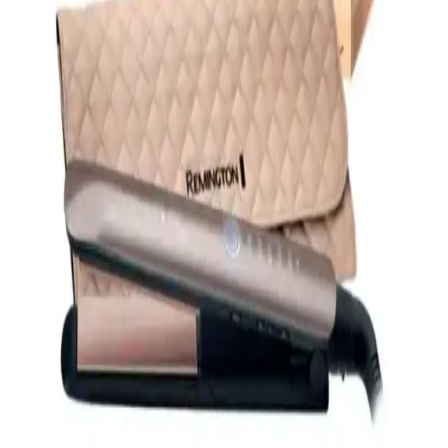
ayarlarıyla saç sağlığını koruyan bu cihaz, kullanıcıların günlük
bakımını kolaylaştırıyor.
MediaMarkt'ta Remington Ürünleri: Kalite ve
Uygun Fiyatlı Kişisel Bakım Çözümleri
MediaMarkt'ta Remington ürünleri, yüksek kalite, uygun fiyat ve
çeşitli teknolojik özelliklerle günlük bakım ve saç şekillendirme
ihtiyaçlarınızı karşılar.
Remington NE3150: Çok Fonksiyonlu Saç Bakım
ve Şekillendirme Cihazı İncelemesi
Remington NE3150, çok fonksiyonlu, hızlı ısınan ve saç sağlığına
uygun tasarımıyla öne çıkan bir saç bakım cihazıdır. Kullanımı kolay
ve dayanıklı bu ürün, profesyonel ve ev kullanımı için ideal
seçimdir.
Remington S8590 Keratin Therapy Düzleştirici ile
Sağlıklı ve Parlak Saçlar
Remington S8590, keratin teknolojisi ve akıllı ısı kontrolü ile saçlara
zarar vermeden mükemmel düzleştirme sağlar, sağlıklı ve parlak
saçlar için ideal bir seçimdir.