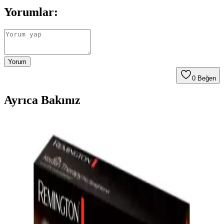
Yorumlar:
Yorum
0
Beğen
Ayrıca Bakınız
2025'te Saç Bakımında Devrim: Vestel İyonik Tarak
ile Tanışın
Saç sağlığınızı koruyan Vestel İyonik Tarak, kolay kullanım ve
kişiselleştirilebilir ayarlarla 2025'in favorisi. Hemen keşfedin!
Braun Düzleştiricilerle Sağlıklı ve Parlak Saçlar İçin
En İyi Seçenekler
Braun düzleştiriciler, teknolojik özellikleri ve kullanım kolaylığıyla