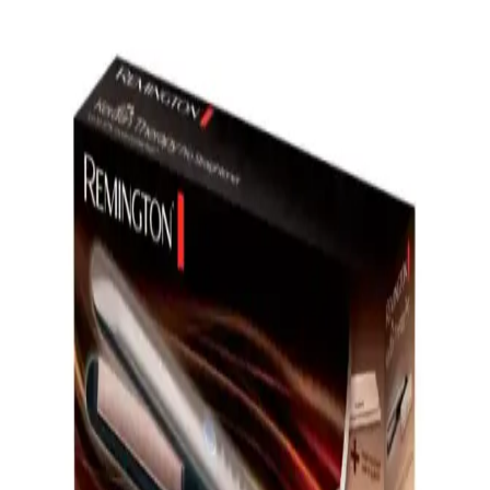
2025'te Saç Bakımında Devrim: Vestel İyonik Tarak
ile Tanışın
Saç sağlığınızı koruyan Vestel İyonik Tarak, kolay kullanım ve
kişiselleştirilebilir ayarlarla 2025'in favorisi. Hemen keşfedin!
Braun Düzleştiricilerle Sağlıklı ve Parlak Saçlar İçin
En İyi Seçenekler
Braun düzleştiriciler, teknolojik özellikleri ve kullanım kolaylığıyla
saç sağlığını koruyarak parlak ve pürüzsüz saçlar sağlar. Uzun
ömürlü ve güvenli kullanım sunar.
Elektronik Saç Aletleri ve Güzellik Teknolojileri:
Modern Saç Bakımında Yenilikler
Saç bakımında elektronik cihazların kullanımı, hız ve kalite
sunarken, gelişmiş özellikleriyle saç sağlığını koruyan çözümler
sağlar. Güncel ürünler ve teknolojik avantajlar hakkında detaylar.
Remington Sleek Curl ile Modern ve Sağlıklı Saç