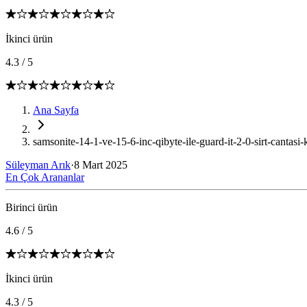
İkinci ürün
4.3
/
5
Ana Sayfa
samsonite-14-1-ve-15-6-inc-qibyte-ile-guard-it-2-0-sirt-cantasi-k
Süleyman Arık
·
8 Mart 2025
En Çok Arananlar
Birinci ürün
4.6
/
5
İkinci ürün
4.3
/
5