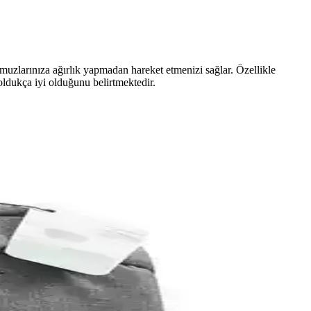
muzlarınıza ağırlık yapmadan hareket etmenizi sağlar. Özellikle
oldukça iyi olduğunu belirtmektedir.
cı yorumları detaylı şekilde incelenerek en uygun seçimi yapmanıza
hakkında detaylı bilgi edinin.
rıyla en uygun seçimi yapmanıza yardımcı oluyoruz.