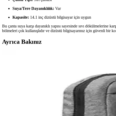
Suya/Tere Dayanıklılık:
Var
Kapasite:
14.1 inç dizüstü bilgisayar için uygun
Bu çanta suya karşı dayanıklı yapısı sayesinde sıvı dökülmelerine kar
bölmeleri çok kullanışlıdır ve dizüstü bilgisayarınız için güvenli bir
Ayrıca Bakınız
Classone PR-R160 ve Mila Serisi 15.6-17.3 İnç Laptop
Bu makalede, Classone PR-R160 ve Mila serisi 15.6-17.3 inç uyumlu la
yardımcı oluyor.
Halzey ve Lenovo 15.6 İnç Laptop Çantası Karşılaştı
İki dayanıklı ve fonksiyonel laptop çantasını karşılaştırıyoruz. Su geç
Samsonite 14 İnç Notebook Sırt Çantaları Karşılaştı
Samsonite CM5-01-005 ve Qibyte 14 inçlik notebook çantaları detaylı k