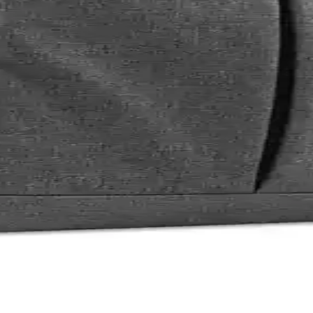
 ve Classone Modellerinin Özellikleri
n 300448 ve Classone PR-R164 modellerinin tasarım, malzeme, kullanım ko
 İnceleme ve Kullanıcı Yorumları
eniş iç hacmiyle günlük ve profesyonel kullanım için ideal. Malzeme kali
lık ve Fonksiyonellik Bir Arada
ebook sırt çantası, geniş iç hacmi ve pratik bölmeleriyle günlük ve sey
klı ve Ergonomik Taşıma Çözümü
yarlar ve aksesuarlar için ideal, dayanıklı, ergonomik ve suya dayanıklı
6 inç Notebook Sırt Çantası Karşılaştırması
uz. Addison 300448 ve Classone PR-R164, tasarım, malzeme, kullanım kola