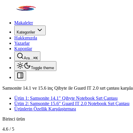
Makaleler
Kategoriler
Hakkımızda
Yazarlar
Kuponlar
Ara...
⌘
K
Toggle theme
Samsonite 14.1 ve 15.6 inç Qibyte ile Guard IT 2.0 sırt çantası karşıla
Ürün 1: Samsonite 14.1" Qibyte Notebook Sırt Çantası
Ürün 2: Samsonite 15.6" Guard IT 2.0 Notebook Sırt Çantası
Ürünlerin Özellik Karşılaştırması
Birinci ürün
4.6
/
5