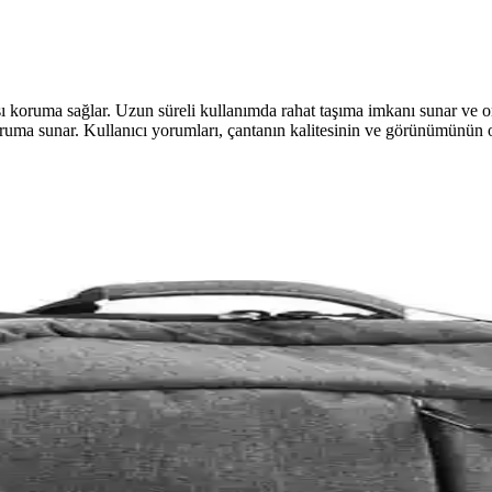
şı koruma sağlar. Uzun süreli kullanımda rahat taşıma imkanı sunar ve o
 koruma sunar. Kullanıcı yorumları, çantanın kalitesinin ve görünümünün 
 Sırt Çantası Karşılaştırması
ptop sırt çantalarının tasarım, malzeme, kullanım kolaylığı ve kullanı
rması: Dayanıklılık ve Kullanım Kolaylığı
irmez, hafif ve düzenli taşıma özellikleriyle her ihtiyaca uygun modeller 
rması: CM5-01-005 ve Qibyte Modelleri
arşılaştırmasıyla, özellikleri, kullanıcı yorumları ve tasarım detayla