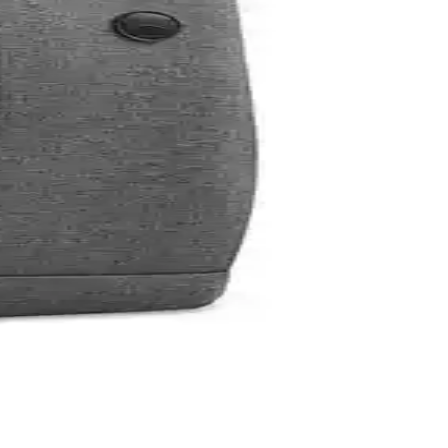
laylığı ve dayanıklılık özelliklerini detaylı inceleyin.
tesi ve pratik özellikleriyle öne çıkıyor.
ahat kullanımına uygun, şık ve fonksiyonel bir seçenektir.
 tasarımıyla güvenli taşıma sağlar.
ylığı ve kullanıcı yorumlarıyla öne çıkıyor.