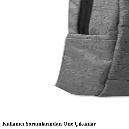
15.6 inç Notebook Çantaları Karşılaştırması: Addison
İki popüler 15.6 inç notebook sırt çantasını karşılaştırıyoruz. Addiso
Addison 300448 15.6 İnç Siyah Notebook Sırt Çantası
Addison 300448 15.6 inç siyah notebook sırt çantası, şık tasarımı ve g
NPO Citylife Smart 16 İnç Notebook Sırt Çantası Şık
Dayanıklı polyester malzemeden üretilen NPO Citylife Smart 16 inç not
HP 17.3 Omen Oyuncu Laptop Sırt Çantası: Dayanı
HP 17.3 Omen oyuncu laptop sırt çantası, büyük ekranlı dizüstü bilgisa
Addison 300448 ve Classone PR-R164 Roma Serisi 15.
İki şık ve dayanıklı 15.6 inç notebook sırt çantasını karşılaştırıyor
Kullanıcı Yorumlarından Öne Çıkanlar