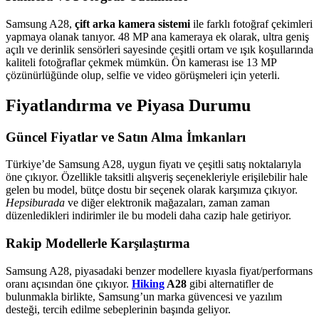
Samsung A28,
çift arka kamera sistemi
ile farklı fotoğraf çekimleri
yapmaya olanak tanıyor. 48 MP ana kameraya ek olarak, ultra geniş
açılı ve derinlik sensörleri sayesinde çeşitli ortam ve ışık koşullarında
kaliteli fotoğraflar çekmek mümkün. Ön kamerası ise 13 MP
çözünürlüğünde olup, selfie ve video görüşmeleri için yeterli.
Fiyatlandırma ve Piyasa Durumu
Güncel Fiyatlar ve Satın Alma İmkanları
Türkiye’de Samsung A28, uygun fiyatı ve çeşitli satış noktalarıyla
öne çıkıyor. Özellikle taksitli alışveriş seçenekleriyle erişilebilir hale
gelen bu model, bütçe dostu bir seçenek olarak karşımıza çıkıyor.
Hepsiburada
ve diğer elektronik mağazaları, zaman zaman
düzenledikleri indirimler ile bu modeli daha cazip hale getiriyor.
Rakip Modellerle Karşılaştırma
Samsung A28, piyasadaki benzer modellere kıyasla fiyat/performans
oranı açısından öne çıkıyor.
Hiking
A28
gibi alternatifler de
bulunmakla birlikte, Samsung’un marka güvencesi ve yazılım
desteği, tercih edilme sebeplerinin başında geliyor.