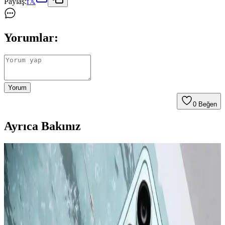
Paylaş:
f
𝕏
Yorumlar:
Yorum
0
Beğen
Ayrıca Bakınız
Apple iPhone 16 Plus 512GB Pembe Akıllı Telefon
Gelişmiş Tasarım ve Yüksek Performans
Apple iPhone 16 Plus, 512GB depolama, gelişmiş kamera
özellikleri ve dayanıklı tasarımıyla öne çıkıyor. Güçlü A18 Bionic
çip, uzun pil ömrü ve 5G desteğiyle üstün kullanıcı deneyimi sunar.