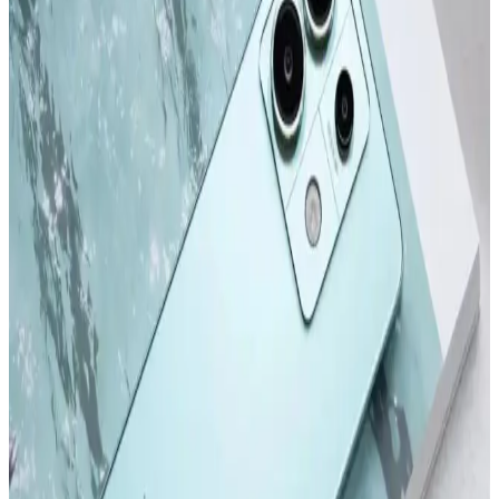
Apple iPhone 16 Pro Max 512GB Siyah: Gelişmiş
Kamera ve Yüksek Performanslı Akıllı Telefon
iPhone 16 Pro Max, titanyum tasarımı, 6,9 inç ekran ve gelişmiş
kameralarıyla öne çıkan yüksek performanslı akıllı telefon. Uzun pil
ömrü ve yenilikçi özellikleriyle kullanıcıların beklentilerini karşılar.
Apple iPhone Serisinin Güncel Modelleri ve
Gelecekteki Yenilikler Hakkında Bilgi
2022 ve sonrası iPhone modelleri, tasarım ve performans alanında
önemli adımlar atıyor. Yeni modeller ve teknolojik gelişmelerle ilgili
detaylar, kullanıcıların bilinçli tercihler yapmasını sağlıyor.
Samsung Galaxy S24 ve S24 Ultra Karşılaştırması:
Özellikler ve Kullanıcı Deneyimleri
Samsung Galaxy S24 ve S24 Ultra modellerinin tasarım, ekran,
kamera ve performans özelliklerini karşılaştırıyoruz. Güncellemeler
ve kullanıcı deneyimleriyle ilgili önemli bilgiler içerir.
Redmi Note 11 Pro ve Redmi Note 12 Pro
Karşılaştırması: Özellikler ve Farklar