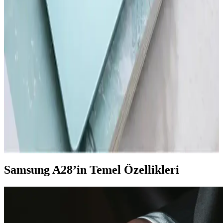
çıkıyor.
Akıllı Telefon ve Tabletlerde Dosya Temizleme ve
Performans Optimizasyonu
Akıllı telefon ve tabletlerde düzenli dosya temizliği, cihaz
performansını artırır ve depolama alanını genişletir. Güvenilir araçlar
ve doğru yöntemlerle gereksiz dosyalardan kurtulun.
Redmi'nin En Yeni Akıllı Telefon Modeli Hakkında
Güncel Bilgiler ve Beklentiler
Redmi'nin yeni modeli hakkında kesin detaylar henüz açıklanmadı,
ancak teknolojik gelişmeler ve piyasa stratejileri yüksek performans
ve yenilik vaat ediyor.
Samsung A28’in Temel Özellikleri