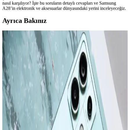
nasıl karşılıyor? İşte bu soruların detaylı cevapları ve Samsung
A28’in elektronik ve aksesuarlar dünyasındaki yerini inceleyeceğiz.
Ayrıca Bakınız
Apple iPhone 16 Plus 512GB Pembe Akıllı Telefon
Gelişmiş Tasarım ve Yüksek Performans
Apple iPhone 16 Plus, 512GB depolama, gelişmiş kamera
özellikleri ve dayanıklı tasarımıyla öne çıkıyor. Güçlü A18 Bionic
çip, uzun pil ömrü ve 5G desteğiyle üstün kullanıcı deneyimi sunar.
Apple iPhone 16 Pro Max 512GB Siyah: Gelişmiş
Kamera ve Yüksek Performanslı Akıllı Telefon
iPhone 16 Pro Max, titanyum tasarımı, 6,9 inç ekran ve gelişmiş
kameralarıyla öne çıkan yüksek performanslı akıllı telefon. Uzun pil
ömrü ve yenilikçi özellikleriyle kullanıcıların beklentilerini karşılar.
Apple iPhone Serisinin Güncel Modelleri ve
Gelecekteki Yenilikler Hakkında Bilgi