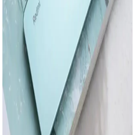
Redmi Note 11 Pro ve Redmi Note 12 Pro modellerinin tasarım,
performans, kamera ve batarya özelliklerini karşılaştırıyoruz. Hangi
modelin ihtiyaçlarınıza uygun olduğunu belirlemenize yardımcı olur.
Samsung'un İlk Akıllı Telefonu ve Teknolojideki
Gelişimi Üzerine Detaylı İnceleme
Samsung'un ilk akıllı telefonu hakkında bilgi olmamakla birlikte,
markanın teknoloji yolculuğu ve Galaxy serisinin gelişimi öne
çıkıyor.
Akıllı Telefon ve Tabletlerde Dosya Temizleme ve
Performans Optimizasyonu
Akıllı telefon ve tabletlerde düzenli dosya temizliği, cihaz
performansını artırır ve depolama alanını genişletir. Güvenilir araçlar
ve doğru yöntemlerle gereksiz dosyalardan kurtulun.
Redmi'nin En Yeni Akıllı Telefon Modeli Hakkında
Güncel Bilgiler ve Beklentiler
Redmi'nin yeni modeli hakkında kesin detaylar henüz açıklanmadı,
ancak teknolojik gelişmeler ve piyasa stratejileri yüksek performans