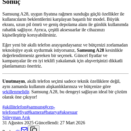
Sonuç
Samsung A28, uygun fiyatına rağmen sunduğu güçlü özellikler ile
kullanıcıların beklentilerini karşılayan başarılı bir model. Büyük
ekranı, uzun pil ömrü ve geniş depolama alanı ile günlük kullanımda
rahatlık sağlıyor. Ayrıca, çeşitli aksesuarlar ile cihazınızı
kişiselleştirip koruyabilirsiniz.
Eğer yeni bir akıllı telefon arayışındaysanız ve bütçenizi zorlamadan
teknolojiye ayak uydurmak istiyorsanız,
Samsung A28
kesinlikle
değerlendirmeniz gereken bir seçenek. Güncel fiyatlar ve
kampanyalar ile en iyi teklifi yakalamak için alışverişinizi dikkatli
planlamanızı öneririz.
Unutmayın
, akıllı telefon seçimi sadece teknik özelliklere değil,
aynı zamanda kullanım alışkanlıklarınıza ve bütçenize göre
şekillenmelidir
. Samsung A28, bu dengeyi sağlayan ideal bir çözüm
olarak öne çıkıyor!
#
akillitelefon
#
samsung
#
cep-
telefonu
#
fiyat
#
kamera
#
batarya
#
aksesuar
Süleyman Arık
31 Ağustos 2025
·
Güncellendi:
27 Mart 2026