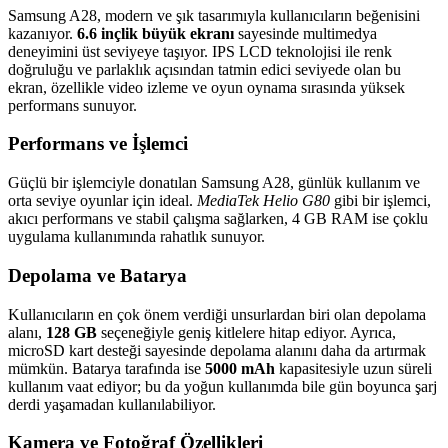
Samsung A28, modern ve şık tasarımıyla kullanıcıların beğenisini
kazanıyor.
6.6 inçlik büyük ekranı
sayesinde multimedya
deneyimini üst seviyeye taşıyor. IPS LCD teknolojisi ile renk
doğruluğu ve parlaklık açısından tatmin edici seviyede olan bu
ekran, özellikle video izleme ve oyun oynama sırasında yüksek
performans sunuyor.
Performans ve İşlemci
Güçlü bir işlemciyle donatılan Samsung A28, günlük kullanım ve
orta seviye oyunlar için ideal.
MediaTek Helio G80
gibi bir işlemci,
akıcı performans ve stabil çalışma sağlarken, 4 GB RAM ise çoklu
uygulama kullanımında rahatlık sunuyor.
Depolama ve Batarya
Kullanıcıların en çok önem verdiği unsurlardan biri olan depolama
alanı,
128 GB
seçeneğiyle geniş kitlelere hitap ediyor. Ayrıca,
microSD kart desteği sayesinde depolama alanını daha da artırmak
mümkün. Batarya tarafında ise
5000 mAh
kapasitesiyle uzun süreli
kullanım vaat ediyor; bu da yoğun kullanımda bile gün boyunca şarj
derdi yaşamadan kullanılabiliyor.
Kamera ve Fotoğraf Özellikleri