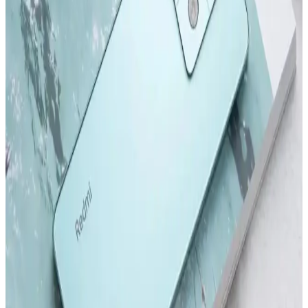
2022 ve sonrası iPhone modelleri, tasarım ve performans alanında
önemli adımlar atıyor. Yeni modeller ve teknolojik gelişmelerle ilgili
detaylar, kullanıcıların bilinçli tercihler yapmasını sağlıyor.
Samsung Galaxy S24 ve S24 Ultra Karşılaştırması:
Özellikler ve Kullanıcı Deneyimleri
Samsung Galaxy S24 ve S24 Ultra modellerinin tasarım, ekran,
kamera ve performans özelliklerini karşılaştırıyoruz. Güncellemeler
ve kullanıcı deneyimleriyle ilgili önemli bilgiler içerir.
Redmi Note 11 Pro ve Redmi Note 12 Pro
Karşılaştırması: Özellikler ve Farklar
Redmi Note 11 Pro ve Redmi Note 12 Pro modellerinin tasarım,
performans, kamera ve batarya özelliklerini karşılaştırıyoruz. Hangi
modelin ihtiyaçlarınıza uygun olduğunu belirlemenize yardımcı olur.
Samsung'un İlk Akıllı Telefonu ve Teknolojideki
Gelişimi Üzerine Detaylı İnceleme
Samsung'un ilk akıllı telefonu hakkında bilgi olmamakla birlikte,
markanın teknoloji yolculuğu ve Galaxy serisinin gelişimi öne