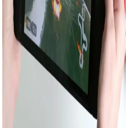
iPhone 13 modellerinde artan batarya şişmesi vakaları, cihaz
güvenliği ve performansı açısından ciddi riskler taşır. Bu sorun,
üretim hataları ve kullanım koşullarıyla ilişkilidir. Batarya şişmesi
fark edildiğinde cihaz kapatılmalı ve profesyonel destek alınmalıdır.
Akıllı Telefonlarda Güçten Çok Verimlilik ve Uygun
Fiyatlı Çiplerin Önemi
Akıllı telefonlarda işlemci gücü artışı ısı ve enerji sorunları yaratıyor.
Daha verimli, termal yönetimi optimize edilmiş ve uygun fiyatlı
çipler ile batarya teknolojileri öncelik kazanıyor.
Dell XPS 14 2026 ve MacBook Air 15 M5 Batarya
Performansının Detaylı Karşılaştırması
Dell XPS 14 2026, büyük batarya kapasitesi ve VRR ekran
teknolojisi sayesinde MacBook Air 15 M5'e kıyasla web tarama
testinde üç kat daha uzun batarya ömrü sunuyor. İşletim sistemi ve
kullanım senaryoları ise performansı etkiliyor.
Nintendo Switch 2 Avrupa Modelinde Kullanıcı
Tarafından Değiştirilebilir Batarya Özelliği