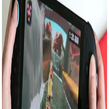
Saskatchewan'da 16 gün kar altında kalan iPhone, karın izolasyon
etkisi sayesinde çalışmaya devam etti. Soğuk hava batarya
performansını yavaşlatırken, kar cihazı korudu ve uzun süre konum
güncellemesi sağladı.
Apple'ın Katlanabilir iPhone'u: Batarya Ömrü,
Ekran Dayanıklılığı ve Kullanıcı Beklentileri
Apple'ın katlanabilir iPhone modeli, batarya ömründe %100 artış
iddiası ve ekran dayanıklılığı endişeleriyle teknoloji dünyasında
dikkat çekiyor. Kullanıcılar uygulama uyumluluğu ve fiyat
konularını da yakından takip ediyor.
Intel ve LG Display'in Dizüstü Bilgisayar Batarya
Ömründe Apple Silicon ile Rekabeti
Intel ve LG Display'in düşük güç tüketimli ekran ve verimlilik
çekirdekleri, Windows dizüstü bilgisayarlarda batarya ömrünü
artırma potansiyeline sahip. Ancak yazılım ve donanım sorunları bu
avantajı sınırlıyor.
iPhone 13 Batarya Şişmesi: Nedenleri, Güvenlik
Riskleri ve Çözüm Yolları