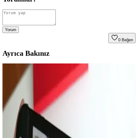
Yorum
0
Beğen
Ayrıca Bakınız
MacBook Air M5 ve M4 Çip Performans
Karşılaştırması ve Kullanım Alanları
Apple'ın M5 çipi, MacBook Air'de M4'e kıyasla %10-15 daha
yüksek performans sunuyor. Ancak pasif soğutma nedeniyle uzun
süreli yüksek performans sınırlı kalıyor. Pro modeller daha güçlü
seçenekler.
16 Gün Kar Altında Kalan iPhone'un Dayanıklılığı
ve Soğukta Elektronik Performansı