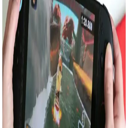
Apple'ın Katlanabilir iPhone'u: Batarya Ömrü,
Ekran Dayanıklılığı ve Kullanıcı Beklentileri
Apple'ın katlanabilir iPhone modeli, batarya ömründe %100 artış
iddiası ve ekran dayanıklılığı endişeleriyle teknoloji dünyasında
dikkat çekiyor. Kullanıcılar uygulama uyumluluğu ve fiyat
konularını da yakından takip ediyor.
Intel ve LG Display'in Dizüstü Bilgisayar Batarya
Ömründe Apple Silicon ile Rekabeti
Intel ve LG Display'in düşük güç tüketimli ekran ve verimlilik
çekirdekleri, Windows dizüstü bilgisayarlarda batarya ömrünü
artırma potansiyeline sahip. Ancak yazılım ve donanım sorunları bu
avantajı sınırlıyor.
iPhone 13 Batarya Şişmesi: Nedenleri, Güvenlik
Riskleri ve Çözüm Yolları
iPhone 13 modellerinde artan batarya şişmesi vakaları, cihaz
güvenliği ve performansı açısından ciddi riskler taşır. Bu sorun,
üretim hataları ve kullanım koşullarıyla ilişkilidir. Batarya şişmesi
fark edildiğinde cihaz kapatılmalı ve profesyonel destek alınmalıdır.