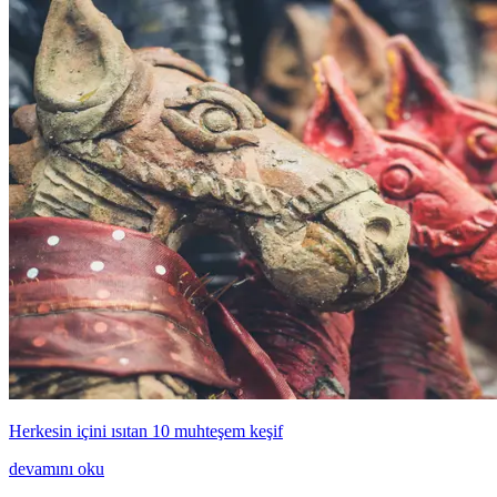
Herkesin içini ısıtan 10 muhteşem keşif
devamını oku