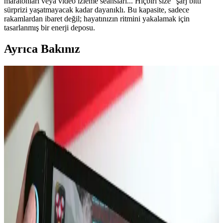
maratonları veya video izleme seansları... Hiçbiri size "şarj bitti"
sürprizi yaşatmayacak kadar dayanıklı. Bu kapasite, sadece
rakamlardan ibaret değil; hayatınızın ritmini yakalamak için
tasarlanmış bir enerji deposu.
Ayrıca Bakınız
MacBook Air M5 ve M4 Çip Performans
Karşılaştırması ve Kullanım Alanları
Apple'ın M5 çipi, MacBook Air'de M4'e kıyasla %10-15 daha
yüksek performans sunuyor. Ancak pasif soğutma nedeniyle uzun
süreli yüksek performans sınırlı kalıyor. Pro modeller daha güçlü
seçenekler.
16 Gün Kar Altında Kalan iPhone'un Dayanıklılığı
ve Soğukta Elektronik Performansı
Saskatchewan'da 16 gün kar altında kalan iPhone, karın izolasyon
etkisi sayesinde çalışmaya devam etti. Soğuk hava batarya
performansını yavaşlatırken, kar cihazı korudu ve uzun süre konum
güncellemesi sağladı.