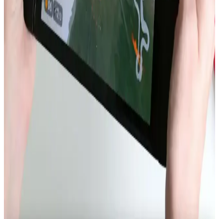
Akıllı Telefonlarda Güçten Çok Verimlilik ve Uygun
Fiyatlı Çiplerin Önemi
Akıllı telefonlarda işlemci gücü artışı ısı ve enerji sorunları yaratıyor.
Daha verimli, termal yönetimi optimize edilmiş ve uygun fiyatlı
çipler ile batarya teknolojileri öncelik kazanıyor.
Dell XPS 14 2026 ve MacBook Air 15 M5 Batarya
Performansının Detaylı Karşılaştırması
Dell XPS 14 2026, büyük batarya kapasitesi ve VRR ekran
teknolojisi sayesinde MacBook Air 15 M5'e kıyasla web tarama
testinde üç kat daha uzun batarya ömrü sunuyor. İşletim sistemi ve
kullanım senaryoları ise performansı etkiliyor.
Nintendo Switch 2 Avrupa Modelinde Kullanıcı
Tarafından Değiştirilebilir Batarya Özelliği
Nintendo Switch 2'nin Avrupa versiyonu, AB'nin tamir edilebilirlik
düzenlemeleri doğrultusunda kullanıcı tarafından değiştirilebilir
batarya sunuyor. Bu özellik çevresel sürdürülebilirlik ve kullanıcı
hakları açısından önemli bir adım.