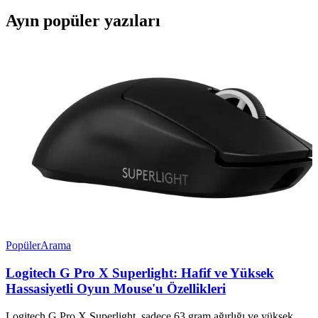
Ayın popüler yazıları
Popüler
Arama
Logitech G Pro X Superlight: Hafif ve Yüksek
Hassasiyetli Oyun Mouse'u Özellikleri
Logitech G Pro X Superlight, sadece 63 gram ağırlığı ve yüksek