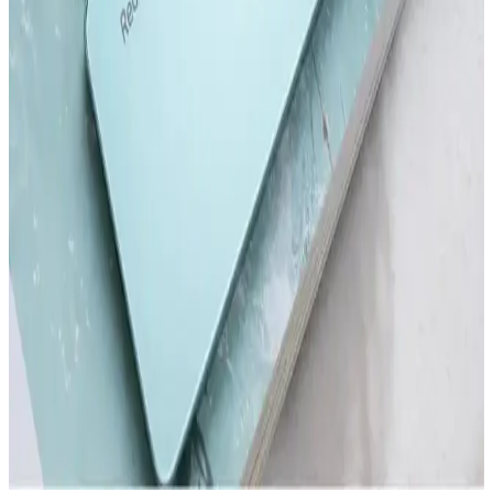
modelin ihtiyaçlarınıza uygun olduğunu belirlemenize yardımcı olur.
Samsung'un İlk Akıllı Telefonu ve Teknolojideki
Gelişimi Üzerine Detaylı İnceleme
Samsung'un ilk akıllı telefonu hakkında bilgi olmamakla birlikte,
markanın teknoloji yolculuğu ve Galaxy serisinin gelişimi öne
çıkıyor.
Akıllı Telefon ve Tabletlerde Dosya Temizleme ve
Performans Optimizasyonu
Akıllı telefon ve tabletlerde düzenli dosya temizliği, cihaz
performansını artırır ve depolama alanını genişletir. Güvenilir araçlar
ve doğru yöntemlerle gereksiz dosyalardan kurtulun.
Redmi'nin En Yeni Akıllı Telefon Modeli Hakkında
Güncel Bilgiler ve Beklentiler
Redmi'nin yeni modeli hakkında kesin detaylar henüz açıklanmadı,
ancak teknolojik gelişmeler ve piyasa stratejileri yüksek performans
ve yenilik vaat ediyor.