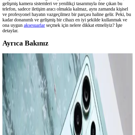
gelişmiş kamera sistemleri ve yenilikçi tasarımıyla öne çıkan bu
telefon, sadece iletişim aracı olmakla kalmaz, aynı zamanda kişisel
ve profesyonel hayatın vazgeçilmez bir parçası haline gelir. Peki, bu
kadar donanımlı ve gelişmiş bir cihazı en iyi şekilde kullanmak ve
ona uygun
aksesuarlar
seçmek için nelere dikkat etmeliyiz? İşte
detaylar.
Ayrıca Bakınız
Apple iPhone 16 Plus 512GB Pembe Akıllı Telefon
Gelişmiş Tasarım ve Yüksek Performans
Apple iPhone 16 Plus, 512GB depolama, gelişmiş kamera
özellikleri ve dayanıklı tasarımıyla öne çıkıyor. Güçlü A18 Bionic
çip, uzun pil ömrü ve 5G desteğiyle üstün kullanıcı deneyimi sunar.
Apple iPhone 16 Pro Max 512GB Siyah: Gelişmiş
Kamera ve Yüksek Performanslı Akıllı Telefon
iPhone 16 Pro Max, titanyum tasarımı, 6,9 inç ekran ve gelişmiş
kameralarıyla öne çıkan yüksek performanslı akıllı telefon. Uzun pil
ömrü ve yenilikçi özellikleriyle kullanıcıların beklentilerini karşılar.