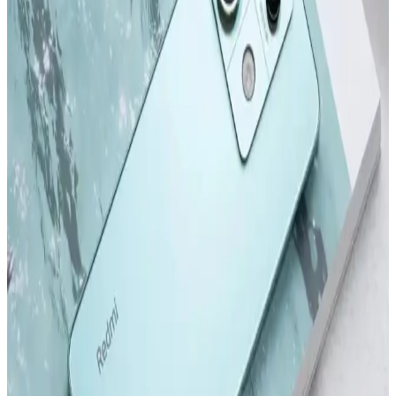
Apple iPhone Serisinin Güncel Modelleri ve
Gelecekteki Yenilikler Hakkında Bilgi
2022 ve sonrası iPhone modelleri, tasarım ve performans alanında
önemli adımlar atıyor. Yeni modeller ve teknolojik gelişmelerle ilgili
detaylar, kullanıcıların bilinçli tercihler yapmasını sağlıyor.
Samsung Galaxy S24 ve S24 Ultra Karşılaştırması:
Özellikler ve Kullanıcı Deneyimleri
Samsung Galaxy S24 ve S24 Ultra modellerinin tasarım, ekran,
kamera ve performans özelliklerini karşılaştırıyoruz. Güncellemeler
ve kullanıcı deneyimleriyle ilgili önemli bilgiler içerir.
Redmi Note 11 Pro ve Redmi Note 12 Pro
Karşılaştırması: Özellikler ve Farklar
Redmi Note 11 Pro ve Redmi Note 12 Pro modellerinin tasarım,
performans, kamera ve batarya özelliklerini karşılaştırıyoruz. Hangi
modelin ihtiyaçlarınıza uygun olduğunu belirlemenize yardımcı olur.
Samsung'un İlk Akıllı Telefonu ve Teknolojideki