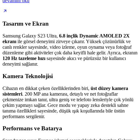
devamını oku
Tasarım ve Ekran
Samsung Galaxy S23 Ultra,
6.8 inçlik Dynamic AMOLED 2X
ekranı
ile görsel deneyimi zirveye çıkarır. Yüksek çözünürlük ve
canlı renkler sayesinde, video izleme, oyun oynama veya fotoğraf
düzenleme gibi aktiviteler çok daha keyifli hale gelir. Ayrıca, ekranın
120 Hz tazeleme hızı
sayesinde akıcı ve pürüzsüz bir kullanıcı
deneyimi sağlanır.
Kamera Teknolojisi
Cihazın en dikkat çeken özelliklerinden biri,
üst düzey kamera
sistemleri
. 200 MP ana kamerası, detaylı ve net fotoğraflar
çekmenize imkan tanır, ultra geniş ve telefoto lensleriyle çok yönlü
çekim yapmayı sağlar. Gece modu ve yapay zeka destekli sahne
tanıma özellikleri sayesinde, düşük ışık koşullarında bile üstün
performans sergilenir.
Performans ve Batarya