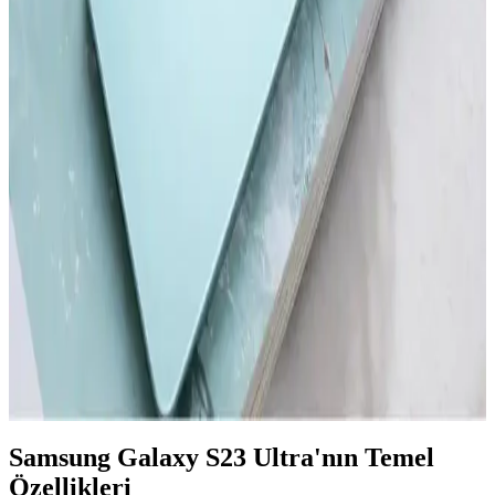
Gelişimi Üzerine Detaylı İnceleme
Samsung'un ilk akıllı telefonu hakkında bilgi olmamakla birlikte,
markanın teknoloji yolculuğu ve Galaxy serisinin gelişimi öne
çıkıyor.
Akıllı Telefon ve Tabletlerde Dosya Temizleme ve
Performans Optimizasyonu
Akıllı telefon ve tabletlerde düzenli dosya temizliği, cihaz
performansını artırır ve depolama alanını genişletir. Güvenilir araçlar
ve doğru yöntemlerle gereksiz dosyalardan kurtulun.
Redmi'nin En Yeni Akıllı Telefon Modeli Hakkında
Güncel Bilgiler ve Beklentiler
Redmi'nin yeni modeli hakkında kesin detaylar henüz açıklanmadı,
ancak teknolojik gelişmeler ve piyasa stratejileri yüksek performans
ve yenilik vaat ediyor.
Samsung Galaxy S23 Ultra'nın Temel
Özellikleri