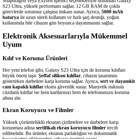
Snapdragon veya Exynos işlemci seçenekleriyle donatılan Galaxy
S23 Ultra, yüksek performans sağlar. 12 GB RAM ile çoklu
görevlerde sorunsuz çalışma imkanı sunar. Ayrıca,
5000 mAh
batarya
ile uzun süreli kullanım ve hızlı şarj desteği, yoğun
kullanımda bile cihazın gün boyunca dayanmasını sağlar.
Elektronik Aksesuarlarıyla Mükemmel
Uyum
Kılıf ve Koruma Ürünleri
Her yeni telefon gibi, Galaxy S23 Ultra için de koruma kılıfları
büyük önem taşır.
Şeffaf silikon kılıflar
, cihazın tasarımını
gösterirken darbelere karşı koruma sağlar. Ayrıca,
sert ve dayanıklı
cam kapaklı kılıflar
ekstra güvenlik sunar. Manyetik mıknıslı
cüzdanlı kılıflar ise hem kartlarınızı hem de telefonunuzu koruma
altına alır.
Ekran Koruyucu ve Filmler
Yüksek çözünürlüklü ekranın çizilmelere ve darbelere karşı
korunması adına
sertifikalı ekran koruyucu filmler
tercih
edilmelidir. Bu ürünler, ekranın parlaklığını ve dokunmatik
hassasiyetini etkilemeden, cihazın ömrünü uzatır.