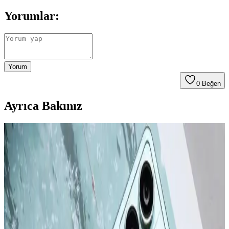
Yorumlar:
Yorum
0
Beğen
Ayrıca Bakınız
Apple iPhone 16 Plus 512GB Pembe Akıllı Telefon
Gelişmiş Tasarım ve Yüksek Performans
Apple iPhone 16 Plus, 512GB depolama, gelişmiş kamera
özellikleri ve dayanıklı tasarımıyla öne çıkıyor. Güçlü A18 Bionic
çip, uzun pil ömrü ve 5G desteğiyle üstün kullanıcı deneyimi sunar.
Apple iPhone 16 Pro Max 512GB Siyah: Gelişmiş
Kamera ve Yüksek Performanslı Akıllı Telefon