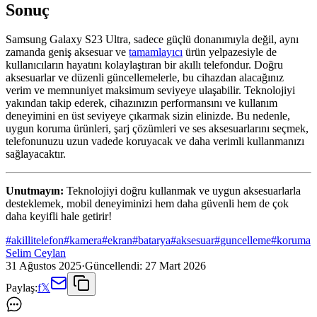
Sonuç
Samsung Galaxy S23 Ultra, sadece güçlü donanımıyla değil, aynı
zamanda geniş aksesuar ve
tamamlayıcı
ürün yelpazesiyle de
kullanıcıların hayatını kolaylaştıran bir akıllı telefondur. Doğru
aksesuarlar ve düzenli güncellemelerle, bu cihazdan alacağınız
verim ve memnuniyet maksimum seviyeye ulaşabilir. Teknolojiyi
yakından takip ederek, cihazınızın performansını ve kullanım
deneyimini en üst seviyeye çıkarmak sizin elinizde. Bu nedenle,
uygun koruma ürünleri, şarj çözümleri ve ses aksesuarlarını seçmek,
telefonunuzu uzun vadede koruyacak ve daha verimli kullanmanızı
sağlayacaktır.
Unutmayın:
Teknolojiyi doğru kullanmak ve uygun aksesuarlarla
desteklemek, mobil deneyiminizi hem daha güvenli hem de çok
daha keyifli hale getirir!
#
akillitelefon
#
kamera
#
ekran
#
batarya
#
aksesuar
#
guncelleme
#
koruma
Selim Ceylan
31 Ağustos 2025
·
Güncellendi:
27 Mart 2026
Paylaş:
f
𝕏