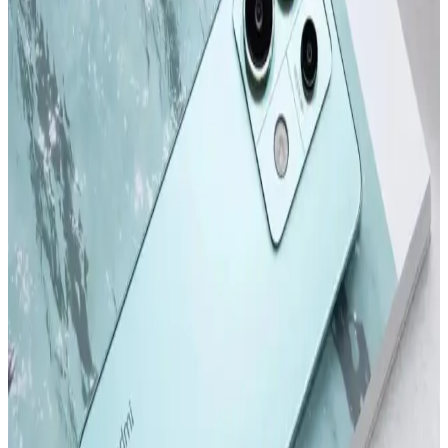
iPhone 16 Pro Max, titanyum tasarımı, 6,9 inç ekran ve gelişmiş
kameralarıyla öne çıkan yüksek performanslı akıllı telefon. Uzun pil
ömrü ve yenilikçi özellikleriyle kullanıcıların beklentilerini karşılar.
Apple iPhone Serisinin Güncel Modelleri ve
Gelecekteki Yenilikler Hakkında Bilgi
2022 ve sonrası iPhone modelleri, tasarım ve performans alanında
önemli adımlar atıyor. Yeni modeller ve teknolojik gelişmelerle ilgili
detaylar, kullanıcıların bilinçli tercihler yapmasını sağlıyor.
Samsung Galaxy S24 ve S24 Ultra Karşılaştırması:
Özellikler ve Kullanıcı Deneyimleri
Samsung Galaxy S24 ve S24 Ultra modellerinin tasarım, ekran,
kamera ve performans özelliklerini karşılaştırıyoruz. Güncellemeler
ve kullanıcı deneyimleriyle ilgili önemli bilgiler içerir.
Redmi Note 11 Pro ve Redmi Note 12 Pro
Karşılaştırması: Özellikler ve Farklar
Redmi Note 11 Pro ve Redmi Note 12 Pro modellerinin tasarım,
performans, kamera ve batarya özelliklerini karşılaştırıyoruz. Hangi