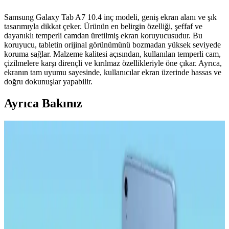
Samsung Galaxy Tab A7 10.4 inç modeli, geniş ekran alanı ve şık
tasarımıyla dikkat çeker. Ürünün en belirgin özelliği, şeffaf ve
dayanıklı temperli camdan üretilmiş ekran koruyucusudur. Bu
koruyucu, tabletin orijinal görünümünü bozmadan yüksek seviyede
koruma sağlar. Malzeme kalitesi açısından, kullanılan temperli cam,
çizilmelere karşı dirençli ve kırılmaz özellikleriyle öne çıkar. Ayrıca,
ekranın tam uyumu sayesinde, kullanıcılar ekran üzerinde hassas ve
doğru dokunuşlar yapabilir.
Ayrıca Bakınız
Samsung Galaxy Tab S9 Plus X810 için Microsonic
Temperli Cam Ekran Koruyucu Ürün Özellikleri ve
Avantajları
Microsonic temperli cam ekran koruyucu, Galaxy Tab S9 Plus
X810 modeline özel tasarımıyla yüksek dayanıklılık ve estetik sunar.
Çizilmelere karşı dirençli, kolay uygulanabilir ve kullanımı rahat bir
ürün.
Ally 9.0 Akıllı Tahta, Tablet ve Telefon Stylus