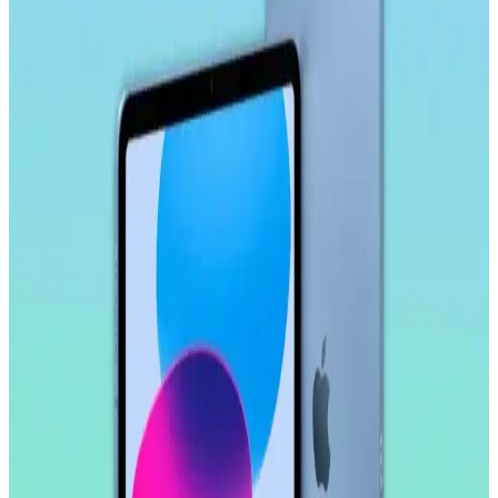
Kalem: Yüksek Hassasiyetli ve Ergonomik Tasarım
Ally 9.0 stylus kalem, yüksek hassasiyet, uyumluluk ve ergonomik
tasarımıyla akıllı tahta, tablet ve telefonlarda pratik kullanım sağlar,
yoğun çalışma ve eğitim ortamlarına uygun bir seçenektir.
Samsung Galaxy Tab S10 FE Plus İçin Kırılmaz
Ekran Koruyucu İncelemesi ve Kullanıcı Yorumları
Samsung Galaxy Tab S10 FE Plus için tasarlanmış kırılmaz ekran
koruyucu, yüksek dayanıklılık ve kolay uygulama özellikleriyle
ekranı çizilmelere ve darbelere karşı korur.
Samsung Galaxy Tab S11 Ultra 14.6 İnç AMOLED
Ekranlı Güçlü ve Çok Yönlü Tablet Özellikleri
Samsung Galaxy Tab S11 Ultra, 14.6 inç AMOLED ekran, güçlü
işlemci ve uzun pil ömrü ile çok yönlü kullanım sunar. Profesyonel
ve eğlence amaçlı ideal bir tablet deneyimi sağlar.
Samsung Galaxy Tab S9 FE+ Plus için Nano
Kırılmaz Esnek Ekran Koruyucu İncelemesi