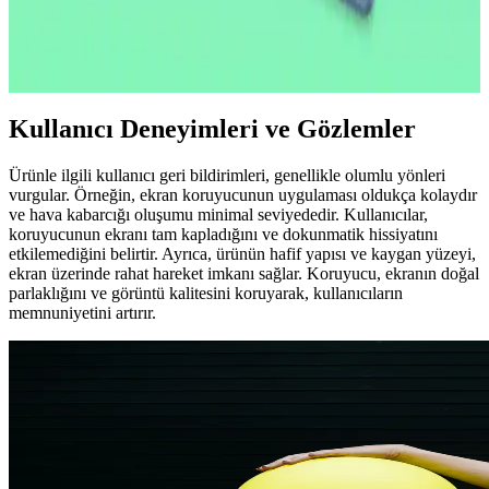
2026'nın ilk yarısında çıkacak yeni iPad modeli A18 çip ve 8 GB
RAM ile performansını artırıyor. OLED ekran ve ProMotion
özellikleri bu modelde yer almıyor, lansman iOS 26.4 ile
gerçekleşecek.
Kullanıcı Deneyimleri ve Gözlemler
Ürünle ilgili kullanıcı geri bildirimleri, genellikle olumlu yönleri
vurgular. Örneğin, ekran koruyucunun uygulaması oldukça kolaydır
ve hava kabarcığı oluşumu minimal seviyededir. Kullanıcılar,
koruyucunun ekranı tam kapladığını ve dokunmatik hissiyatını
etkilemediğini belirtir. Ayrıca, ürünün hafif yapısı ve kaygan yüzeyi,
ekran üzerinde rahat hareket imkanı sağlar. Koruyucu, ekranın doğal
parlaklığını ve görüntü kalitesini koruyarak, kullanıcıların
memnuniyetini artırır.