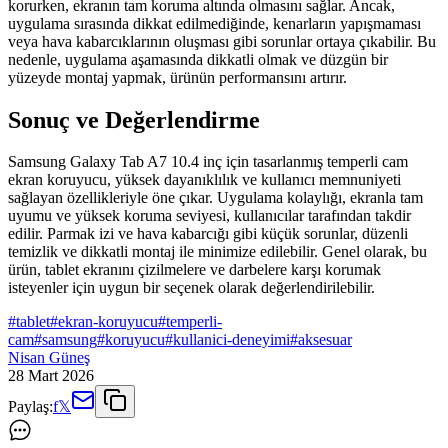
korurken, ekranın tam koruma altında olmasını sağlar. Ancak,
uygulama sırasında dikkat edilmediğinde, kenarların yapışmaması
veya hava kabarcıklarının oluşması gibi sorunlar ortaya çıkabilir. Bu
nedenle, uygulama aşamasında dikkatli olmak ve düzgün bir
yüzeyde montaj yapmak, ürünün performansını artırır.
Sonuç ve Değerlendirme
Samsung Galaxy Tab A7 10.4 inç için tasarlanmış temperli cam
ekran koruyucu, yüksek dayanıklılık ve kullanıcı memnuniyeti
sağlayan özellikleriyle öne çıkar. Uygulama kolaylığı, ekranla tam
uyumu ve yüksek koruma seviyesi, kullanıcılar tarafından takdir
edilir. Parmak izi ve hava kabarcığı gibi küçük sorunlar, düzenli
temizlik ve dikkatli montaj ile minimize edilebilir. Genel olarak, bu
ürün, tablet ekranını çizilmelere ve darbelere karşı korumak
isteyenler için uygun bir seçenek olarak değerlendirilebilir.
#
tablet
#
ekran-koruyucu
#
temperli-
cam
#
samsung
#
koruyucu
#
kullanici-deneyimi
#
aksesuar
Nisan Güneş
28 Mart 2026
Paylaş:
f
𝕏