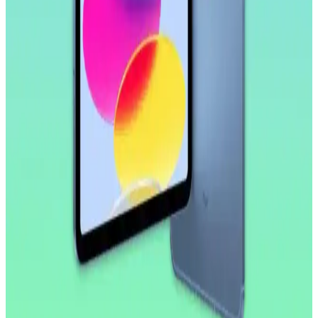
Samsung Galaxy Tab S9 FE+ Plus için tasarlanmış nano cam ekran
koruyucu, yüksek dayanıklılık ve net görüntü sağlar. Kolay
uygulama ve göz yorgunluğunu azaltıcı özellikleriyle ekran
korumasında yeni standart.
Huawei MatePad 10.4 için Nano Esnek Cam Ekran
Koruyucu İncelemesi ve Kullanıcı Deneyimleri
Huawei MatePad 10.4 uyumlu nano esnek cam ekran koruyucu,
yüksek dayanıklılık ve şeffaflık sağlar, kolay uygulama ve iyi
koruma özellikleriyle öne çıkar.
Apple iPad Pro'da Donanım Sınırlı, Yazılım
Geliştirmeleri Öncelikli Yaklaşım
Apple, iPad Pro'da donanım yeniliklerini sınırlarken, yazılım
tarafında profesyonel kullanıcılar için iPadOS deneyimini
geliştirmeye odaklanıyor. Bu strateji cihazın potansiyelini artırmayı
hedefliyor.
2026 İlk Yarısında A18 Çipli Yeni iPad Modeli ve
Teknik Özellikleri