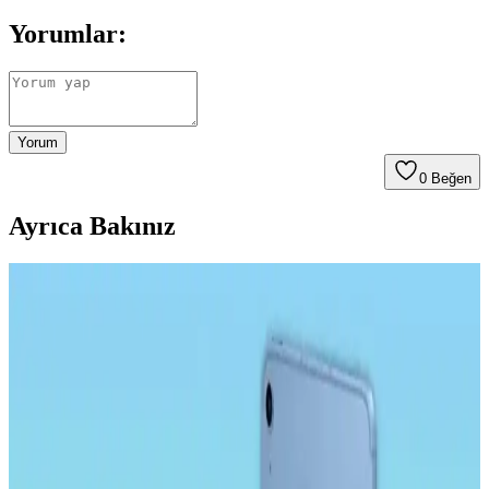
Yorumlar:
Yorum
0
Beğen
Ayrıca Bakınız
Samsung Galaxy Tab S9 Plus X810 için Microsonic
Temperli Cam Ekran Koruyucu Ürün Özellikleri ve
Avantajları
Microsonic temperli cam ekran koruyucu, Galaxy Tab S9 Plus
X810 modeline özel tasarımıyla yüksek dayanıklılık ve estetik sunar.
Çizilmelere karşı dirençli, kolay uygulanabilir ve kullanımı rahat bir
ürün.
Ally 9.0 Akıllı Tahta, Tablet ve Telefon Stylus