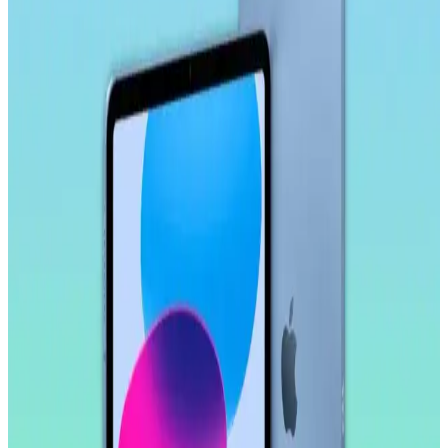
Kalem: Yüksek Hassasiyetli ve Ergonomik Tasarım
Ally 9.0 stylus kalem, yüksek hassasiyet, uyumluluk ve ergonomik
tasarımıyla akıllı tahta, tablet ve telefonlarda pratik kullanım sağlar,
yoğun çalışma ve eğitim ortamlarına uygun bir seçenektir.
Samsung Galaxy Tab S10 FE Plus İçin Kırılmaz
Ekran Koruyucu İncelemesi ve Kullanıcı Yorumları
Samsung Galaxy Tab S10 FE Plus için tasarlanmış kırılmaz ekran
koruyucu, yüksek dayanıklılık ve kolay uygulama özellikleriyle
ekranı çizilmelere ve darbelere karşı korur.
Samsung Galaxy Tab S11 Ultra 14.6 İnç AMOLED
Ekranlı Güçlü ve Çok Yönlü Tablet Özellikleri
Samsung Galaxy Tab S11 Ultra, 14.6 inç AMOLED ekran, güçlü
işlemci ve uzun pil ömrü ile çok yönlü kullanım sunar. Profesyonel
ve eğlence amaçlı ideal bir tablet deneyimi sağlar.
Samsung Galaxy Tab S9 FE+ Plus için Nano
Kırılmaz Esnek Ekran Koruyucu İncelemesi