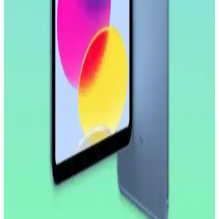
Samsung Galaxy Tab S9 FE+ Plus için tasarlanmış nano cam ekran
koruyucu, yüksek dayanıklılık ve net görüntü sağlar. Kolay
uygulama ve göz yorgunluğunu azaltıcı özellikleriyle ekran
korumasında yeni standart.
Huawei MatePad 10.4 için Nano Esnek Cam Ekran
Koruyucu İncelemesi ve Kullanıcı Deneyimleri
Huawei MatePad 10.4 uyumlu nano esnek cam ekran koruyucu,
yüksek dayanıklılık ve şeffaflık sağlar, kolay uygulama ve iyi
koruma özellikleriyle öne çıkar.
Apple iPad Pro'da Donanım Sınırlı, Yazılım
Geliştirmeleri Öncelikli Yaklaşım
Apple, iPad Pro'da donanım yeniliklerini sınırlarken, yazılım
tarafında profesyonel kullanıcılar için iPadOS deneyimini
geliştirmeye odaklanıyor. Bu strateji cihazın potansiyelini artırmayı
hedefliyor.
2026 İlk Yarısında A18 Çipli Yeni iPad Modeli ve
Teknik Özellikleri