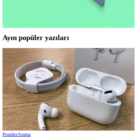
2026'nın ilk yarısında çıkacak yeni iPad modeli A18 çip ve 8 GB
RAM ile performansını artırıyor. OLED ekran ve ProMotion
özellikleri bu modelde yer almıyor, lansman iOS 26.4 ile
gerçekleşecek.
Ayın popüler yazıları
Popüler
Arama