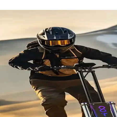
eneyimleri Analizi
likte, genel özellikleri ve kullanıcı deneyimleriyle şehir içi ulaşımda p
ve Teknolojik Çözümler
tı özellikleriyle şehir içi ulaşımda pratiklik sağlar. Yüksek performans v
ik ve Güvenilir Çözüm
arımıyla şehir içi ulaşımda pratik ve güvenli bir seçenek sunar.
enilikçi ve Sürdürülebilir Çözüm
hir içi ulaşımda pratik ve çevreci bir alternatif sunar. Kullanıcılar daya
leri Analizi
aşımda öne çıkan elektrikli scooter modelidir. Kullanıcılar, dayanıklılı