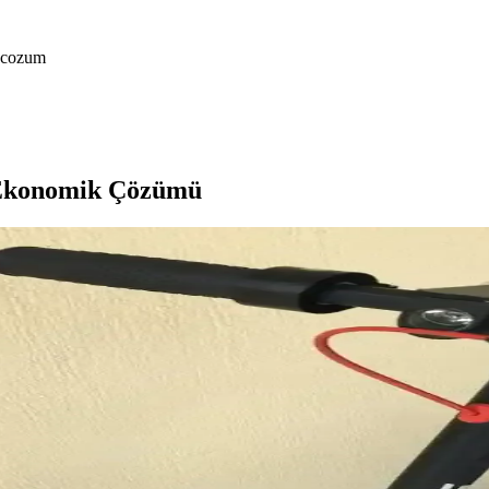
i-cozum
e Ekonomik Çözümü