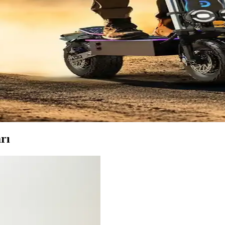
anıklılıkta Yeni Standartlar
ılık sunarken, stabilite ve konforu artırarak şehir içi ulaşımda öne çık
yanıklılık ile Şehir İçin İdeal Bir Seçenek
aşım ve off-road maceraları için ideal elektrikli scooter modelidir.
ç ve Konfor Sağlayan Modeller
or gücü, dayanıklı tasarım ve gelişmiş süspansiyon özellikleriyle öne çı
rı