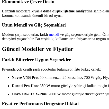
Ekonomik ve Çevre Dostu
Benzinli motorlara kıyasla
daha düşük işletme maliyetine
sahip olan 
koruma konusunda önemli bir rol oynar.
Uzun Menzil ve Güç Seçenekleri
Modern şarjlı scooterlar, farklı
menzil
ve güç seçenekleriyle gelir. Ör
deneyimi yaşanabilir. Bu çeşitlilik, kullanıcıların ihtiyaçlarına uygun
Güncel Modeller ve Fiyatlar
Farklı Bütçelere Uygun Seçenekler
Piyasada çok çeşitli şarjlı scooterlar bulunuyor. İşte birkaç örnek:
Navee V50i Pro
: 50 km menzil, 25 km/sa hız, 700 W güç. Fiyat
Ducati Pro Uno
: 350 W motor gücüyle şehir içi kullanım için i
Onvo OV-013 X-Plus
: 2000 W motor gücüyle dikkat çeken yük
Fiyat ve Performans Dengesine Dikkat