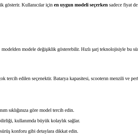
k gösterir. Kullanıcılar için
en uygun modeli seçerken
sadece fiyat de
 modelden modele değişiklik gösterebilir. Hızlı şarj teknolojisiyle bu sü
 tercih edilen seçenektir. Batarya kapasitesi, scooterın menzili ve per
nım sıklığınıza göre model tercih edin.
ilirliği, kullanımda büyük kolaylık sağlar.
 sürüş konforu gibi detaylara dikkat edin.