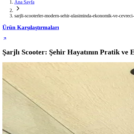
Ana Sayfa
sarjli-scooterler-modern-sehir-ulasiminda-ekonomik-ve-cevrec
Ürün Karşılaştırmaları
Şarjlı Scooter: Şehir Hayatının Pratik v