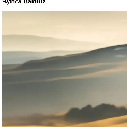
Ayrıca Bakınız
Mi Elektrikli Scooter Pro 2 Özellikleri ve Kullanıcı D
Mi Elektrikli Scooter Pro 2 hakkında mevcut bilgiler sınırlı olmakla bir
Xiaomi Mi 2 Pro Scooter: Şehir İçi Ulaşımda Pratik 
Xiaomi Mi 2 Pro Scooter, hafif yapısı, güçlü bataryası ve akıllı bağlan
ideal bir seçenek sunar.
Xiaomi Mi Scooter Pro 2 ile Şehir İçi Ulaşımda Prat
Xiaomi Mi Scooter Pro 2, 30 km menzil, 25 km/s hız ve katlanabilir tas
Xiaomi Elektrikli Scooter Pro 2: Şehir İçi Ulaşımda Y
Xiaomi Scooter Pro 2, hafif tasarımı, güçlü motoru ve uzun pil ömrüyle şe
Xiaomi Scooter Pro 2 Özellikleri ve Kullanıcı Deneyim
Xiaomi Scooter Pro 2, uzun menzil ve güçlü performansıyla şehir içi ul