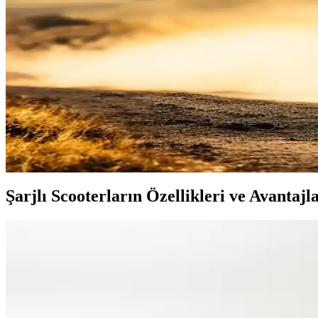
Dualtron Mini Uzun Gövde Modeli: Performans ve Day
Dualtron Mini'nin uzun gövde versiyonu, yüksek performans ve dayanıkl
Dualtron X Elektrikli Scooter: Güçlü Performans ve Da
Dualtron X, yüksek hız, uzun menzil ve dayanıklı yapısıyla şehir içi ul
Off-Road Elektrikli Scooterlar: Zorlu Arazilerde Gü
Zorlu arazi koşullarına uygun off-road elektrikli scooterlar yüksek mot
Şarjlı Scooterların Özellikleri ve Avantajla