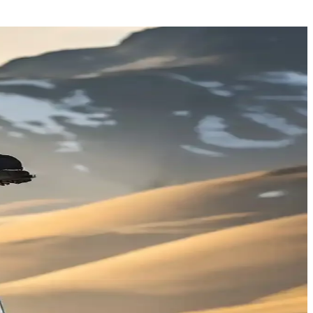
ratiklik ve güvenlik sunmayı hedefliyor.
e teknolojik yeniliklerle öne çıkan bu scooter, günlük kullanım için
nıklılığı ve taşınabilirliğiyle öne çıkar.
ğı ve taşınabilirliğiyle memnuniyet duyuyor.