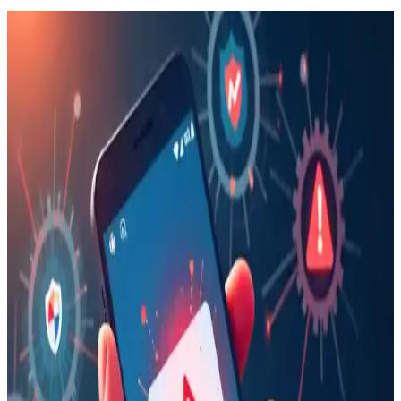
Ally 9.0 Akıllı Tahta, Tablet ve Telefon Stylus
Kalem: Yüksek Hassasiyetli ve Ergonomik Tasarım
Ally 9.0 stylus kalem, yüksek hassasiyet, uyumluluk ve ergonomik
tasarımıyla akıllı tahta, tablet ve telefonlarda pratik kullanım sağlar,
yoğun çalışma ve eğitim ortamlarına uygun bir seçenektir.
16 Gün Kar Altında Kalan iPhone'un Dayanıklılığı
ve Soğukta Elektronik Performansı
Saskatchewan'da 16 gün kar altında kalan iPhone, karın izolasyon
etkisi sayesinde çalışmaya devam etti. Soğuk hava batarya
performansını yavaşlatırken, kar cihazı korudu ve uzun süre konum
güncellemesi sağladı.
Apple'ın Reddettiği iPhone Fold Flip Tasarımı ve
Katlanabilir Telefonların Geleceği Üzerine İnceleme
Apple'ın iPhone Fold flip tasarımını gereksiz bulup iptal etmesi,
katlanabilir telefonların kullanıcı deneyimi ve teknik zorlukları
üzerine önemli tartışmaları gündeme getiriyor.