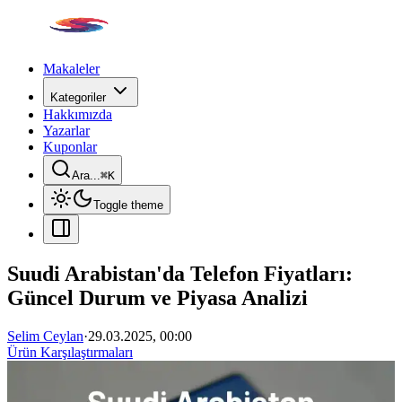
Makaleler
Kategoriler
Hakkımızda
Yazarlar
Kuponlar
Ara...
⌘
K
Toggle theme
Suudi Arabistan'da Telefon Fiyatları:
Güncel Durum ve Piyasa Analizi
Selim Ceylan
·
29.03.2025, 00:00
Ürün Karşılaştırmaları