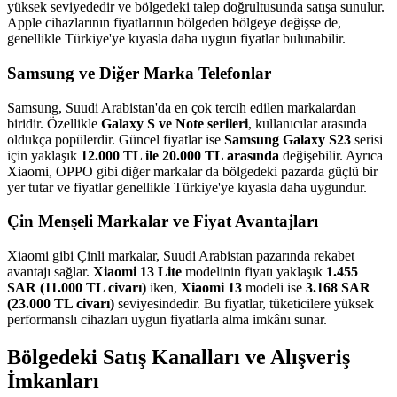
yüksek seviyededir ve bölgedeki talep doğrultusunda satışa sunulur.
Apple cihazlarının fiyatlarının bölgeden bölgeye değişse de,
genellikle Türkiye'ye kıyasla daha uygun fiyatlar bulunabilir.
Samsung ve Diğer Marka Telefonlar
Samsung, Suudi Arabistan'da en çok tercih edilen markalardan
biridir. Özellikle
Galaxy S ve Note serileri
, kullanıcılar arasında
oldukça popülerdir. Güncel fiyatlar ise
Samsung Galaxy S23
serisi
için yaklaşık
12.000 TL ile 20.000 TL arasında
değişebilir. Ayrıca
Xiaomi, OPPO gibi diğer markalar da bölgedeki pazarda güçlü bir
yer tutar ve fiyatlar genellikle Türkiye'ye kıyasla daha uygundur.
Çin Menşeli Markalar ve Fiyat Avantajları
Xiaomi gibi Çinli markalar, Suudi Arabistan pazarında rekabet
avantajı sağlar.
Xiaomi 13 Lite
modelinin fiyatı yaklaşık
1.455
SAR (11.000 TL civarı)
iken,
Xiaomi 13
modeli ise
3.168 SAR
(23.000 TL civarı)
seviyesindedir. Bu fiyatlar, tüketicilere yüksek
performanslı cihazları uygun fiyatlarla alma imkânı sunar.
Bölgedeki Satış Kanalları ve Alışveriş
İmkanları