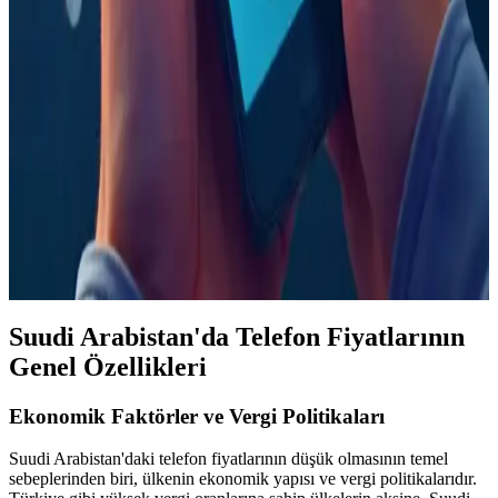
Görünüm ve Tap Recents Ayarının Kullanımı
iPhone'da kazara aramaları önlemek için Unified görünüm
etkinleştirilmeli ve Tap Recents to Call ayarı kapatılmalıdır. Bu
yöntem, Recents listesindeki yanlış aramaları engeller ancak
Favorilerde etkili değildir.
Telefonlarda Reklam Virüsü Tehlikesi ve Korunma
Yöntemleri Hakkında Bilgilendirici Rehber
Reklam virüsü, telefon performansını düşürüp gizliliği tehlikeye atan
ciddi bir tehdit. Güvenilir uygulama kullanımı ve antivirüs ile
korunma yöntemleri hakkında detaylar içerir.
Suudi Arabistan'da Telefon Fiyatlarının
Genel Özellikleri
Ekonomik Faktörler ve Vergi Politikaları
Suudi Arabistan'daki telefon fiyatlarının düşük olmasının temel
sebeplerinden biri, ülkenin ekonomik yapısı ve vergi politikalarıdır.