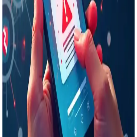
Google Pixel 10a Teknik İncelemesi ve E-Atık
Tartışmalarının Analizi
Google Pixel 10a, teknik iyileştirmeleri ve uzun yazılım desteğiyle
eski cihaz sahiplerine avantaj sağlarken, e-atık tartışmaları cihazın
çevresel etkileri üzerine önemli sorular doğuruyor.
128GB Depolama Kapasiteli Telefonların Kullanıcı
İhtiyaçlarına Uygunluğu ve Eleştiriler
128GB depolama alanına sahip telefonların yetersiz bulunmasının
nedenleri; kullanıcı alışkanlıkları, sistem verileri büyüklüğü, medya
depolama ve maliyet dengesi gibi faktörler ışığında ele alınıyor.
Samsung Galaxy Z TriFold Üretimi Durduruldu:
Yüksek Maliyet ve Sınırlı Talep Etkisi
Samsung, yenilikçi Galaxy Z TriFold modelinin yüksek üretim
maliyetleri ve sınırlı satış performansı nedeniyle üretimini durdurdu.
Şirket, kaynaklarını daha uygun maliyetli katlanabilir modellere
yönlendiriyor.
iPhone'da Kazara Aramaları Önlemek İçin Unified