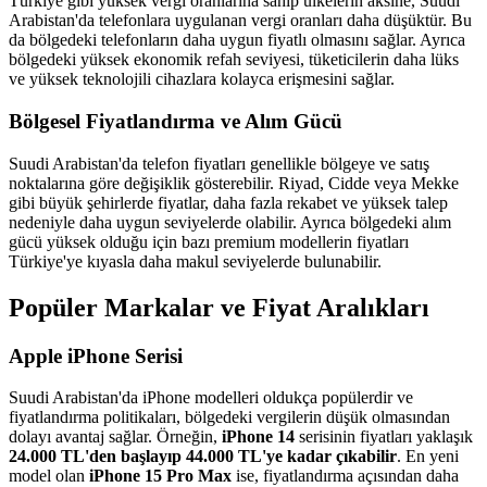
Türkiye gibi yüksek vergi oranlarına sahip ülkelerin aksine, Suudi
Arabistan'da telefonlara uygulanan vergi oranları daha düşüktür. Bu
da bölgedeki telefonların daha uygun fiyatlı olmasını sağlar. Ayrıca
bölgedeki yüksek ekonomik refah seviyesi, tüketicilerin daha lüks
ve yüksek teknolojili cihazlara kolayca erişmesini sağlar.
Bölgesel Fiyatlandırma ve Alım Gücü
Suudi Arabistan'da telefon fiyatları genellikle bölgeye ve satış
noktalarına göre değişiklik gösterebilir. Riyad, Cidde veya Mekke
gibi büyük şehirlerde fiyatlar, daha fazla rekabet ve yüksek talep
nedeniyle daha uygun seviyelerde olabilir. Ayrıca bölgedeki alım
gücü yüksek olduğu için bazı premium modellerin fiyatları
Türkiye'ye kıyasla daha makul seviyelerde bulunabilir.
Popüler Markalar ve Fiyat Aralıkları
Apple iPhone Serisi
Suudi Arabistan'da iPhone modelleri oldukça popülerdir ve
fiyatlandırma politikaları, bölgedeki vergilerin düşük olmasından
dolayı avantaj sağlar. Örneğin,
iPhone 14
serisinin fiyatları yaklaşık
24.000 TL'den başlayıp 44.000 TL'ye kadar çıkabilir
. En yeni
model olan
iPhone 15 Pro Max
ise, fiyatlandırma açısından daha