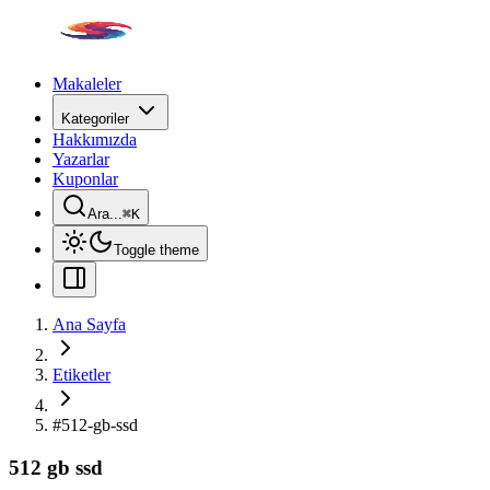
Makaleler
Kategoriler
Hakkımızda
Yazarlar
Kuponlar
Ara...
⌘
K
Toggle theme
Ana Sayfa
Etiketler
#
512-gb-ssd
512 gb ssd