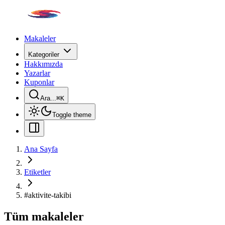
Makaleler
Kategoriler
Hakkımızda
Yazarlar
Kuponlar
Ara...
⌘
K
Toggle theme
Ana Sayfa
Etiketler
#
aktivite-takibi
Tüm makaleler