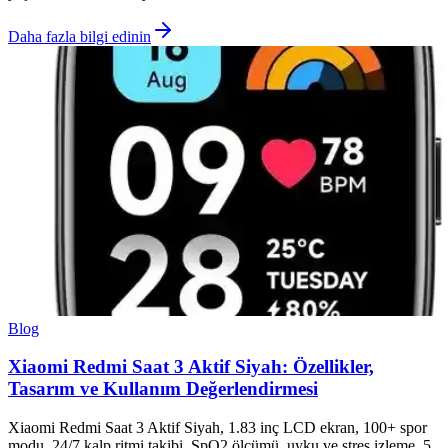
Daha fazla bilgi edinin
Blog
Xiaomi Redmi Saat 3 Aktif Siyah: Özellikler,
Tasarım ve Kullanım Değerlendirmesi
Xiaomi Redmi Saat 3 Aktif Siyah, 1.83 inç LCD ekran, 100+ spor
modu, 24/7 kalp ritmi takibi, SpO2 ölçümü, uyku ve stres izleme, 5