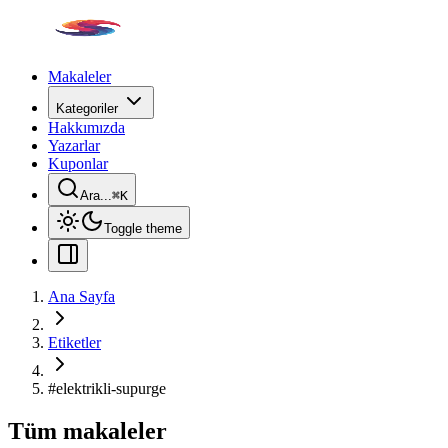
Makaleler
Kategoriler
Hakkımızda
Yazarlar
Kuponlar
Ara...
⌘
K
Toggle theme
Ana Sayfa
Etiketler
#
elektrikli-supurge
Tüm makaleler