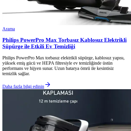
Arama
Philips PowerPro Max Torbasız Kablosuz Elektrikli
Süpürge ile Etkili Ev Temizliği
Philips PowerPro Max torbasız elektrikli süpürge, kablosuz yapısı,
yüksek emiş gücü ve HEPA filtresiyle ev temizliğinde üstün
performans ve hijyen sunar. Uzun batarya ömrü ile kesintisiz
temizlik sağlar.
Daha fazla bilgi edinin