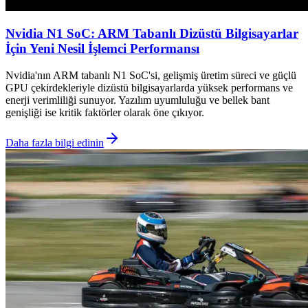
Nvidia N1 SoC: ARM Tabanlı Dizüstü Bilgisayarlar
İçin Yeni Nesil İşlemci Performansı
Nvidia'nın ARM tabanlı N1 SoC'si, gelişmiş üretim süreci ve güçlü
GPU çekirdekleriyle dizüstü bilgisayarlarda yüksek performans ve
enerji verimliliği sunuyor. Yazılım uyumluluğu ve bellek bant
genişliği ise kritik faktörler olarak öne çıkıyor.
Daha fazla bilgi edinin