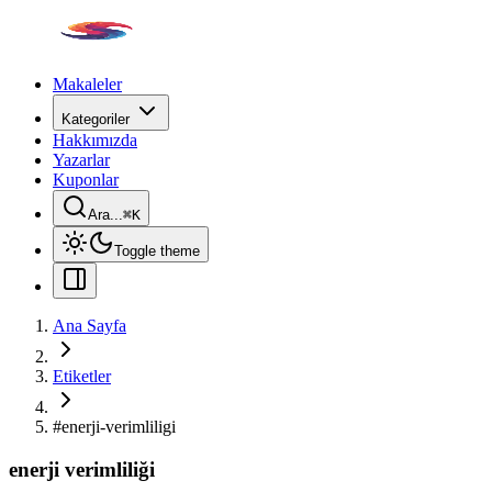
Makaleler
Kategoriler
Hakkımızda
Yazarlar
Kuponlar
Ara...
⌘
K
Toggle theme
Ana Sayfa
Etiketler
#
enerji-verimliligi
enerji verimliliği