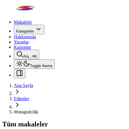
Makaleler
Kategoriler
Hakkımızda
Yazarlar
Kuponlar
Ara...
⌘
K
Toggle theme
Ana Sayfa
Etiketler
#
fotografcilik
Tüm makaleler