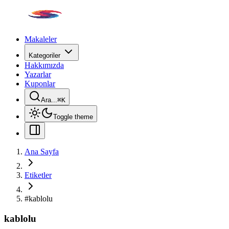
Makaleler
Kategoriler
Hakkımızda
Yazarlar
Kuponlar
Ara...
⌘
K
Toggle theme
Ana Sayfa
Etiketler
#
kablolu
kablolu