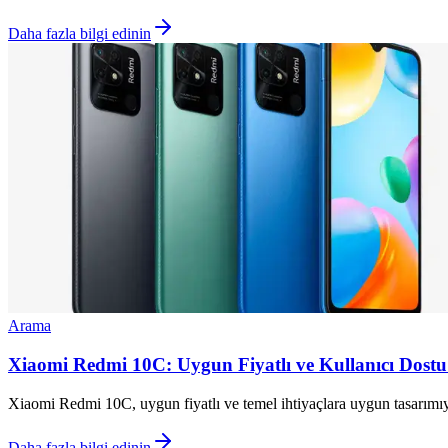
Daha fazla bilgi edinin
Arama
Xiaomi Redmi 10C: Uygun Fiyatlı ve Kullanıcı Dostu A
Xiaomi Redmi 10C, uygun fiyatlı ve temel ihtiyaçlara uygun tasarımıyla d
Daha fazla bilgi edinin