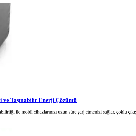
ve Taşınabilir Enerji Çözümü
liği ile mobil cihazlarınızı uzun süre şarj etmenizi sağlar, çoklu çıkış