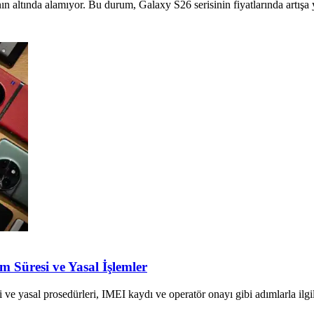
 altında alamıyor. Bu durum, Galaxy S26 serisinin fiyatlarında artışa yol
m Süresi ve Yasal İşlemler
 ve yasal prosedürleri, IMEI kaydı ve operatör onayı gibi adımlarla ilgil