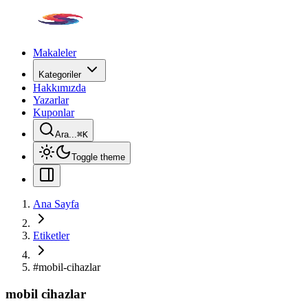
Makaleler
Kategoriler
Hakkımızda
Yazarlar
Kuponlar
Ara...
⌘
K
Toggle theme
Ana Sayfa
Etiketler
#
mobil-cihazlar
mobil cihazlar