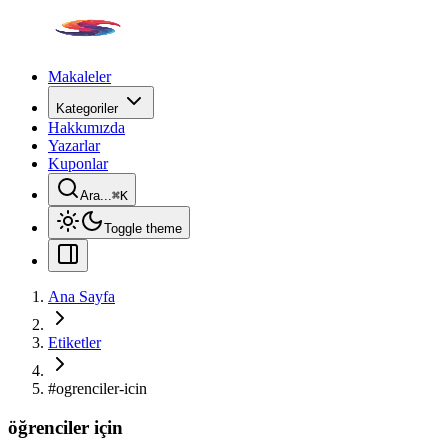
Makaleler
Kategoriler
Hakkımızda
Yazarlar
Kuponlar
Ara...
⌘
K
Toggle theme
Ana Sayfa
Etiketler
#
ogrenciler-icin
öğrenciler için