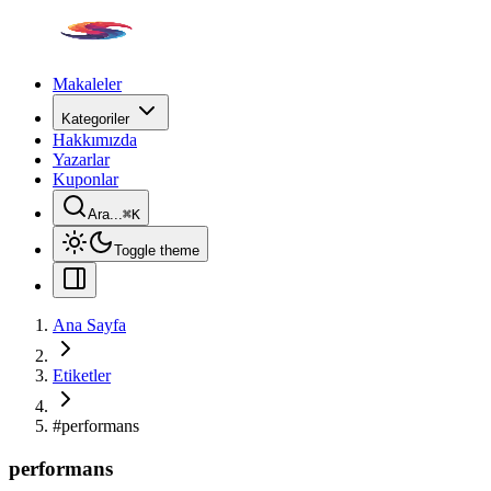
Makaleler
Kategoriler
Hakkımızda
Yazarlar
Kuponlar
Ara...
⌘
K
Toggle theme
Ana Sayfa
Etiketler
#
performans
performans