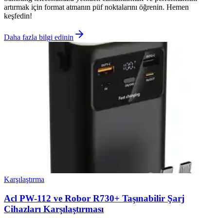
artırmak için format atmanın püf noktalarını öğrenin. Hemen
keşfedin!
Daha fazla bilgi edinin
Karşılaştırma
Acl PW-112 ve Robor R730+ Taşınabilir Şarj
Cihazları Karşılaştırması