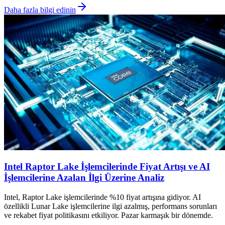
Daha fazla bilgi edinin
Intel Raptor Lake İşlemcilerinde Fiyat Artışı ve AI
İşlemcilerine Azalan İlgi Üzerine Analiz
Intel, Raptor Lake işlemcilerinde %10 fiyat artışına gidiyor. AI
özellikli Lunar Lake işlemcilerine ilgi azalmış, performans sorunları
ve rekabet fiyat politikasını etkiliyor. Pazar karmaşık bir dönemde.