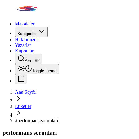
Makaleler
Kategoriler
Hakkımızda
Yazarlar
Kuponlar
Ara...
⌘
K
Toggle theme
Ana Sayfa
Etiketler
#
performans-sorunlari
performans sorunları