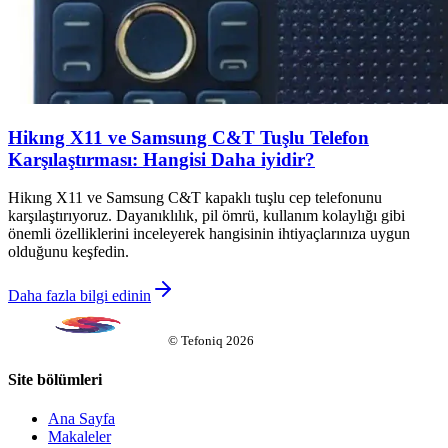
Hikıng X11 ve Samsung C&T Tuşlu Telefon
Karşılaştırması: Hangisi Daha iyidir?
Hikıng X11 ve Samsung C&T kapaklı tuşlu cep telefonunu
karşılaştırıyoruz. Dayanıklılık, pil ömrü, kullanım kolaylığı gibi
önemli özelliklerini inceleyerek hangisinin ihtiyaçlarınıza uygun
olduğunu keşfedin.
Daha fazla bilgi edinin
©
Tefoniq
2026
Site bölümleri
Ana Sayfa
Makaleler