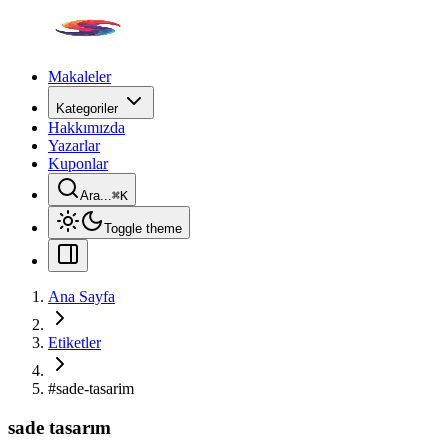
Makaleler
Kategoriler
Hakkımızda
Yazarlar
Kuponlar
Ara...
⌘
K
Toggle theme
Ana Sayfa
Etiketler
#
sade-tasarim
sade tasarım