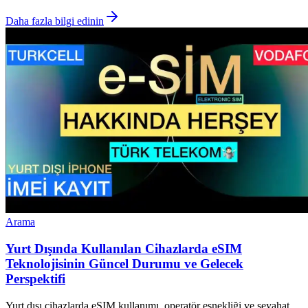
Daha fazla bilgi edinin
Arama
Yurt Dışında Kullanılan Cihazlarda eSIM
Teknolojisinin Güncel Durumu ve Gelecek
Perspektifi
Yurt dışı cihazlarda eSIM kullanımı, operatör esnekliği ve seyahat