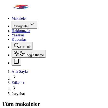
Makaleler
Kategoriler
Hakkımızda
Yazarlar
Kuponlar
Ara...
⌘
K
Toggle theme
Ana Sayfa
Etiketler
#
seyahat
Tüm makaleler