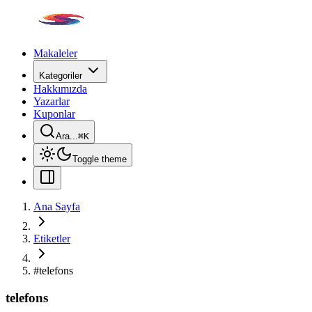
Makaleler
Kategoriler
Hakkımızda
Yazarlar
Kuponlar
Ara...
⌘
K
Toggle theme
Ana Sayfa
Etiketler
#
telefons
telefons