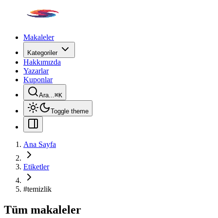
Makaleler
Kategoriler
Hakkımızda
Yazarlar
Kuponlar
Ara...
⌘
K
Toggle theme
Ana Sayfa
Etiketler
#
temizlik
Tüm makaleler