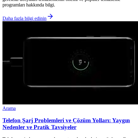
programları hakkında bilgi.
Daha fazla bilgi edinin
Arama
Telefon Şarj Problemleri ve Çözüm Yolları: Yaygın
Nedenler ve Pratik Tavsiyeler