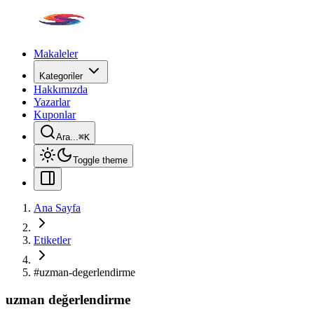
Makaleler
Kategoriler
Hakkımızda
Yazarlar
Kuponlar
Ara...
⌘
K
Toggle theme
Ana Sayfa
Etiketler
#
uzman-degerlendirme
uzman değerlendirme