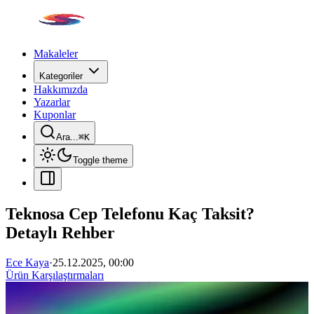
Makaleler
Kategoriler
Hakkımızda
Yazarlar
Kuponlar
Ara...
⌘
K
Toggle theme
Teknosa Cep Telefonu Kaç Taksit?
Detaylı Rehber
Ece Kaya
·
25.12.2025, 00:00
Ürün Karşılaştırmaları