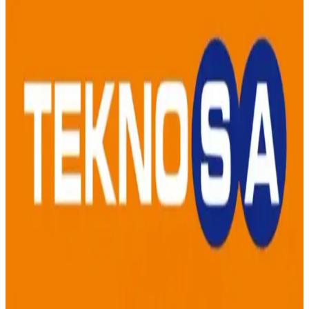
sektör içindeki konumları hakkında detaylı analiz. Güncel veriler ve
sektör genel bilgiler ışığında kapsamlı değerlendirme sunuluyor.
Teknosa'daki Tablet Fiyatları ve Güncel Piyasa
Koşulları Analizi
Teknosa'daki tablet fiyatları ve piyasa koşulları hakkında güncel
bilgiler, fiyat farklılıkları ve dikkat edilmesi gereken noktalar
özetleniyor.
Teknosa Tablet Seçenekleri ve Özellikleri: Geniş
Ürün Yelpazesi ve Kullanıcı İpuçları
Teknosa, çeşitli tablet modelleriyle kullanıcıların ihtiyaçlarına uygun
çözümler sunar. Farklı özellikler ve fiyat aralıklarıyla, en uygun
tabletleri keşfetmek için mağaza veya web sitesi ziyaret edin.
Teknosa'da Telefon Taksit Seçenekleri ve Güncel
Bilgilerle Esnek Ödeme İmkanları
Teknosa, telefon alımlarında çeşitli taksit seçenekleri ve
kampanyalar sunarak, müşterilere esnek ödeme imkanı sağlar.
Güncel bilgilerle avantajlı alışveriş yapabilirsiniz.