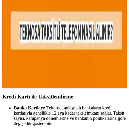
Teknosa Cep Telefonu ve Elektronik Ürün
Kampanyaları Güncel Fırsatlarıyla
Teknosa'nın düzenlediği kampanyalar sayesinde uygun fiyatlı cep
telefonları, tabletler ve dizüstü bilgisayarlar ile elektronik ürünlere
ulaşmak mümkün. Kampanyalar dönemsel olup, avantajlı indirimler
ve taksit seçenekleri sunuyor.
Teknosa'da Krediyle Telefon Almak: Süreçler,
Avantajlar ve Dikkat Edilmesi Gerekenler
Teknosa'da krediyle telefon almak, taksitli ödeme ve avantajlar
sunar. Fiyat, kampanya ve kredi koşullarını bilmek, bilinçli alışveriş
için önemlidir.
Kredi Kartı ile Taksitlendirme
Banka Kartları:
Teknosa, anlaşmalı bankaların kredi
kartlarıyla genellikle 12 aya kadar taksit imkanı sağlar. Taksit
sayısı, kampanya dönemlerine ve bankanın politikalarına göre
değişiklik gösterebilir.