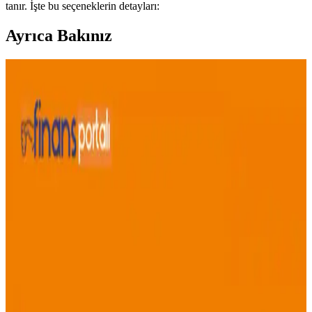
tanır. İşte bu seçeneklerin detayları:
Ayrıca Bakınız
Türkiye’de Teknosa ve Akıllı Telefonlar: Geniş Ürün
Yelpazesi ve Teknolojik Yenilikler
Teknosa, Türkiye'nin önde gelen teknoloji perakendecisi olarak,
çeşitli akıllı telefonlar ve mobil cihazlar sunuyor. Güncel modeller,
kampanyalar ve müşteri odaklı hizmetlerle teknolojiyi erişilebilir
kılıyor.
Teknosa S5 Modeli ve Güncel Fiyatlandırma Analizi
Türkiye
Teknosa'nın S5 modeli ve fiyatlandırma stratejileri hakkında güncel
bilgiler, kampanyalar ve piyasa trendleriyle ilgili detaylar içerir.
Teknosa ve HTC'nin Güncel Durumu ve Piyasa
Konumları Hakkında Analiz
Teknosa ve HTC'nin güncel piyasa durumu, ürün portföyleri ve