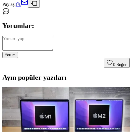
Paylaş:
f
𝕏
Yorumlar:
Yorum
0
Beğen
Ayın popüler yazıları