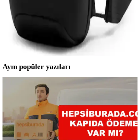
seçenekleriyle yüksek kaliteli kordonları, estetik ve dayanıklılık
sunarak kullanım konforu sağlar.
Mark Ryden Lexus MR-7510 USB Şarj Portlu
Omuz Çantası İnceleme ve Özellikleri
Lexus MR-7510, suya dayanıklı Oxford kumaş, USB şarj portu ve
düzenleyici cepleriyle günlük kullanımda pratik ve şık bir omuz
çantasıdır.
Ayın popüler yazıları