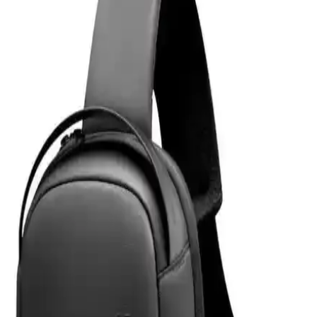
Microsonic temperli cam ekran koruyucu, Galaxy Tab S9 Plus
X810 modeline özel tasarımıyla yüksek dayanıklılık ve estetik sunar.
Çizilmelere karşı dirençli, kolay uygulanabilir ve kullanımı rahat bir
ürün.
Powerway 128 GB USB 3.0 Metal Mini Flash Bellek
İnceleme ve Kullanım Özellikleri
Powerway 128 GB USB 3.0 metal mini bellek, yüksek hız ve
dayanıklılık sunan taşınabilir depolama çözümüdür. Şık tasarımı ve
geniş kapasitesiyle büyük dosya transferlerinde avantaj sağlar.
Z-Mobile MacBook Air M2 ve M3 13.6 İnç Koruma
Seti Detaylı İnceleme ve Analiz
Z-Mobile'ın MacBook Air M2 ve M3 modelleriyle uyumlu 13.6 inç
koruma seti, şeffaf tasarımı ve dayanıklı malzemeleriyle cihazınızı
estetik ve güvenle korur, kullanıcı memnuniyetini artırır.
Eyfel Efs-2500 Güç Kaynağı: Temel Özellikler ve
Kullanıcı Değerlendirmeleri