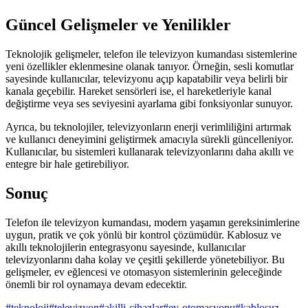
Güncel Gelişmeler ve Yenilikler
Teknolojik gelişmeler, telefon ile televizyon kumandası sistemlerine
yeni özellikler eklenmesine olanak tanıyor. Örneğin, sesli komutlar
sayesinde kullanıcılar, televizyonu açıp kapatabilir veya belirli bir
kanala geçebilir. Hareket sensörleri ise, el hareketleriyle kanal
değiştirme veya ses seviyesini ayarlama gibi fonksiyonlar sunuyor.
Ayrıca, bu teknolojiler, televizyonların enerji verimliliğini artırmak
ve kullanıcı deneyimini geliştirmek amacıyla sürekli güncelleniyor.
Kullanıcılar, bu sistemleri kullanarak televizyonlarını daha akıllı ve
entegre bir hale getirebiliyor.
Sonuç
Telefon ile televizyon kumandası, modern yaşamın gereksinimlerine
uygun, pratik ve çok yönlü bir kontrol çözümüdür. Kablosuz ve
akıllı teknolojilerin entegrasyonu sayesinde, kullanıcılar
televizyonlarını daha kolay ve çeşitli şekillerde yönetebiliyor. Bu
gelişmeler, ev eğlencesi ve otomasyon sistemlerinin geleceğinde
önemli bir rol oynamaya devam edecektir.
#
teknoloji
#
televizyon
#
akilli-cihazlar
#
ev-otomasyonu
#
kablosuz-