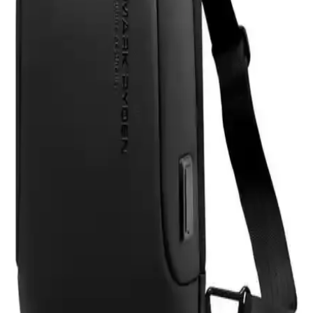
Eyfel Efs-2500, 250W güç çıkışıyla temel bilgisayar ihtiyaçlarına
uygun, fanlı soğutmalı ve dayanıklılık sorunlarıyla dikkat çeken bir
güç kaynağıdır.
HP 255 G8 Dizüstü Bilgisayar İncelemesi: Günlük
Kullanım İçin Dengeli ve Güçlü Model
HP 255 G8, güçlü işlemci ve hızlı SSD ile günlük kullanım ve ofis
işleri için ideal, taşınabilir ve uygun fiyatlı bir dizüstü bilgisayardır.
Performans ve bağlantı seçenekleriyle öne çıkar.
Samsung Galaxy Tab S9 FE+ Plus için Nano
Kırılmaz Esnek Ekran Koruyucu İncelemesi
Samsung Galaxy Tab S9 FE+ Plus için tasarlanmış nano cam ekran
koruyucu, yüksek dayanıklılık ve net görüntü sağlar. Kolay
uygulama ve göz yorgunluğunu azaltıcı özellikleriyle ekran
korumasında yeni standart.
Asfal Apple Watch Uyumlu 42-49 mm Kordonlar
Detaylı İnceleme ve Özellikleri
Asfal markasının Apple Watch uyumlu, çeşitli renk ve boyut