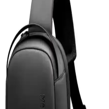
Çizilmelere karşı dirençli, kolay uygulanabilir ve kullanımı rahat bir
ürün.
Powerway 128 GB USB 3.0 Metal Mini Flash Bellek
İnceleme ve Kullanım Özellikleri
Powerway 128 GB USB 3.0 metal mini bellek, yüksek hız ve
dayanıklılık sunan taşınabilir depolama çözümüdür. Şık tasarımı ve
geniş kapasitesiyle büyük dosya transferlerinde avantaj sağlar.
Z-Mobile MacBook Air M2 ve M3 13.6 İnç Koruma
Seti Detaylı İnceleme ve Analiz
Z-Mobile'ın MacBook Air M2 ve M3 modelleriyle uyumlu 13.6 inç
koruma seti, şeffaf tasarımı ve dayanıklı malzemeleriyle cihazınızı
estetik ve güvenle korur, kullanıcı memnuniyetini artırır.
Eyfel Efs-2500 Güç Kaynağı: Temel Özellikler ve
Kullanıcı Değerlendirmeleri
Eyfel Efs-2500, 250W güç çıkışıyla temel bilgisayar ihtiyaçlarına
uygun, fanlı soğutmalı ve dayanıklılık sorunlarıyla dikkat çeken bir
güç kaynağıdır.