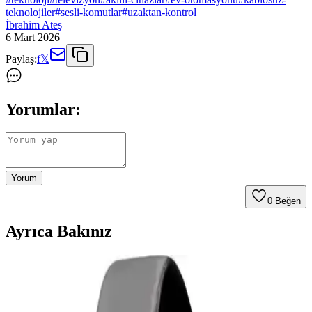
teknolojiler
#
sesli-komutlar
#
uzaktan-kontrol
İbrahim Ateş
6 Mart 2026
Paylaş:
f
𝕏
Yorumlar:
Yorum
0
Beğen
Ayrıca Bakınız
Samsung Galaxy Tab S9 Plus X810 için Microsonic
Temperli Cam Ekran Koruyucu Ürün Özellikleri ve
Avantajları