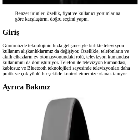
Benzer ürünleri özellik, fiyat ve kullanıcı yorumlarına
göre karşılaştırın, doğru seçimi yapın.
Giriş
Günümüzde teknolojinin hızla gelişmesiyle birlikte televizyon
kullanım alışkanlıklarımız da değişiyor. Özellikle, telefonların ve
akıllı cihazların ev otomasyonundaki rolü, televizyon kumandası
kullanımını da dönüştürüyor. Telefon ile televizyon kumandası,
kablosuz ve Bluetooth teknolojileri sayesinde televizyonları daha
pratik ve çok yönlü bir şekilde kontrol etmemize olanak tanıyor.
Ayrıca Bakınız
Samsung Galaxy Tab S9 Plus X810 için Microsonic
Temperli Cam Ekran Koruyucu Ürün Özellikleri ve
Avantajları
Microsonic temperli cam ekran koruyucu, Galaxy Tab S9 Plus
X810 modeline özel tasarımıyla yüksek dayanıklılık ve estetik sunar.