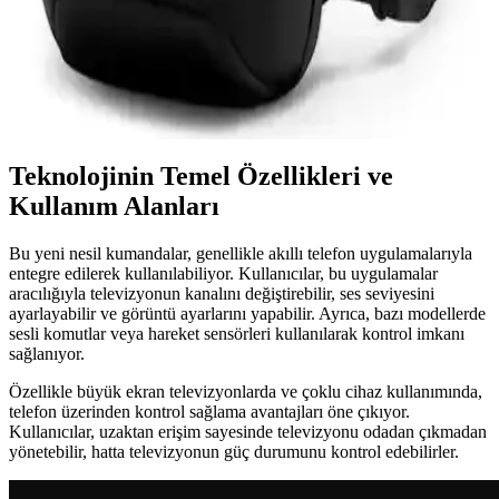
Mark Ryden Lexus MR-7510 USB Şarj Portlu
Omuz Çantası İnceleme ve Özellikleri
Lexus MR-7510, suya dayanıklı Oxford kumaş, USB şarj portu ve
düzenleyici cepleriyle günlük kullanımda pratik ve şık bir omuz
çantasıdır.
Teknolojinin Temel Özellikleri ve
Kullanım Alanları
Bu yeni nesil kumandalar, genellikle akıllı telefon uygulamalarıyla
entegre edilerek kullanılabiliyor. Kullanıcılar, bu uygulamalar
aracılığıyla televizyonun kanalını değiştirebilir, ses seviyesini
ayarlayabilir ve görüntü ayarlarını yapabilir. Ayrıca, bazı modellerde
sesli komutlar veya hareket sensörleri kullanılarak kontrol imkanı
sağlanıyor.
Özellikle büyük ekran televizyonlarda ve çoklu cihaz kullanımında,
telefon üzerinden kontrol sağlama avantajları öne çıkıyor.
Kullanıcılar, uzaktan erişim sayesinde televizyonu odadan çıkmadan
yönetebilir, hatta televizyonun güç durumunu kontrol edebilirler.