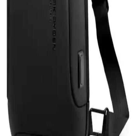
HP 255 G8 Dizüstü Bilgisayar İncelemesi: Günlük
Kullanım İçin Dengeli ve Güçlü Model
HP 255 G8, güçlü işlemci ve hızlı SSD ile günlük kullanım ve ofis
işleri için ideal, taşınabilir ve uygun fiyatlı bir dizüstü bilgisayardır.
Performans ve bağlantı seçenekleriyle öne çıkar.
Samsung Galaxy Tab S9 FE+ Plus için Nano
Kırılmaz Esnek Ekran Koruyucu İncelemesi
Samsung Galaxy Tab S9 FE+ Plus için tasarlanmış nano cam ekran
koruyucu, yüksek dayanıklılık ve net görüntü sağlar. Kolay
uygulama ve göz yorgunluğunu azaltıcı özellikleriyle ekran
korumasında yeni standart.
Asfal Apple Watch Uyumlu 42-49 mm Kordonlar
Detaylı İnceleme ve Özellikleri
Asfal markasının Apple Watch uyumlu, çeşitli renk ve boyut
seçenekleriyle yüksek kaliteli kordonları, estetik ve dayanıklılık
sunarak kullanım konforu sağlar.