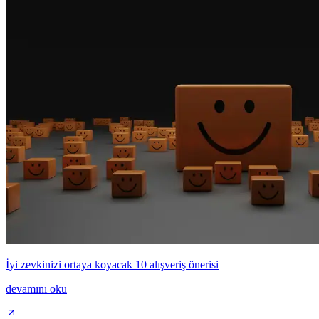
İyi zevkinizi ortaya koyacak 10 alışveriş önerisi
devamını oku