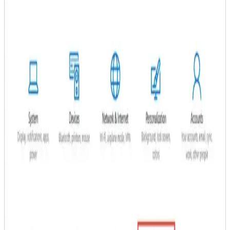
Yöntemleri Hakkında Kapsamlı Bilgi
Android cihazlarda siyah ekran sorunu genellikle yazılım veya
donanım arızalarından kaynaklanır. Çözüm için yeniden başlatma,
güvenli mod, fabrika ayarları ve uzman desteği önerilir.
Android Telefonlarda Reklam Virüsü Temizleme ve
Güvenlik Önlemleri Rehberi
Android telefonlarda reklam virüsü sorununu çözmek için antivirüs
kullanımı, güvenli mod, uygulama izinleri ve güncellemeler gibi
temel adımlar anlatılıyor. Cihaz güvenliği için pratik öneriler içerir.
Bilgisayar Kırmızı Ekran Nedenleri ve Çözüm
Yolları Hakkında Kapsamlı Rehber
Kırmızı ekran, donanım veya yazılım sorunlarına işaret eder. Bu
rehberde nedenleri, çözüm yolları ve önleyici tedbirler detaylı
şekilde anlatılmaktadır.
Bilgisayar Ekranı Donduğunda Yapılması
Gerekenler ve Sorunların Çözüm Yolları