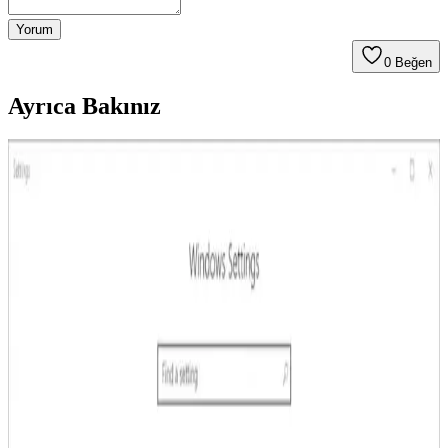
Yorum
0
Beğen
Ayrıca Bakınız
Lenovo Güvenli Mod Açma Yöntemleri ve Alternatif
Çözüm Yolları
Lenovo dizüstü bilgisayarlarda güvenli mod açma yöntemleri, tuş
kombinasyonları ve sistem ayarlarıyla ilgili detaylar. Sorun giderme
ve sistem güvenliği için önemli bilgiler içerir.
Samsung Telefonlarda Güvenlik ve Virüs Temizleme
Yöntemleri Güncel Bilgilerle
Samsung telefonlarda virüs ve kötü amaçlı yazılım temizliği için
güncel yöntemler, güvenlik güncellemeleri ve kullanıcı deneyimleri
detaylı şekilde anlatılıyor.
Android Siyah Ekran Sorunu Nedenleri ve Çözüm