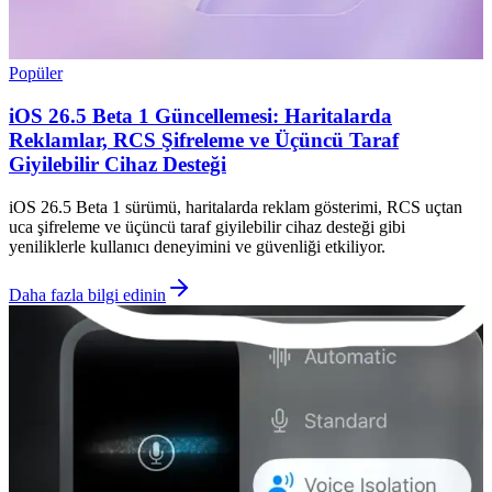
Popüler
iOS 26.5 Beta 1 Güncellemesi: Haritalarda
Reklamlar, RCS Şifreleme ve Üçüncü Taraf
Giyilebilir Cihaz Desteği
iOS 26.5 Beta 1 sürümü, haritalarda reklam gösterimi, RCS uçtan
uca şifreleme ve üçüncü taraf giyilebilir cihaz desteği gibi
yeniliklerle kullanıcı deneyimini ve güvenliği etkiliyor.
Daha fazla bilgi edinin