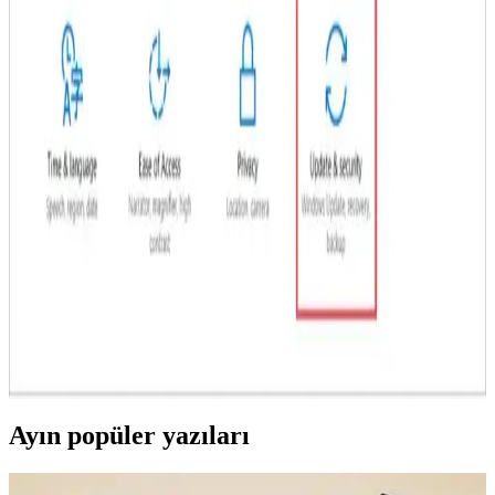
Ekran donması yaygın bir sorun olup, sistemin yanıt vermemesi ve
veri kaybına yol açabilir. Bu makalede, donma nedenleri ve etkili
çözüm yollarını bulabilirsiniz.
Xiaomi Güvenli Mod Nedir ve Güvenlik ile Gizlilik
İçin Nasıl Kullanılır
Xiaomi güvenli modu, cihazın temel işlevselliğini koruyarak
sorunları tanımlamaya ve gidermeye yardımcı olur. Güvenlik ve
gizlilik açısından önemli olan bu özellik, kötü amaçlı yazılımları
tespit edip etkisiz hale getirir.
Bilgisayar Güvenli Modda Başlatma Yöntemleri ve
Sistem Sorunlarını Çözme
Bilgisayar güvenli modda başlatmak, sistem sorunlarını teşhis etmek
ve çözmek için kritik öneme sahiptir. Bu yöntemler, virüs temizliği
ve donanım sorunlarının giderilmesinde kullanılır.
Ayın popüler yazıları