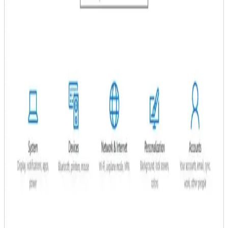
detaylı şekilde anlatılıyor.
Android Siyah Ekran Sorunu Nedenleri ve Çözüm
Yöntemleri Hakkında Kapsamlı Bilgi
Android cihazlarda siyah ekran sorunu genellikle yazılım veya
donanım arızalarından kaynaklanır. Çözüm için yeniden başlatma,
güvenli mod, fabrika ayarları ve uzman desteği önerilir.
Android Telefonlarda Reklam Virüsü Temizleme ve
Güvenlik Önlemleri Rehberi
Android telefonlarda reklam virüsü sorununu çözmek için antivirüs
kullanımı, güvenli mod, uygulama izinleri ve güncellemeler gibi
temel adımlar anlatılıyor. Cihaz güvenliği için pratik öneriler içerir.
Bilgisayar Kırmızı Ekran Nedenleri ve Çözüm
Yolları Hakkında Kapsamlı Rehber
Kırmızı ekran, donanım veya yazılım sorunlarına işaret eder. Bu
rehberde nedenleri, çözüm yolları ve önleyici tedbirler detaylı
şekilde anlatılmaktadır.