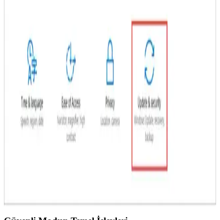
Bilgisayar Ekranı Donduğunda Yapılması
Gerekenler ve Sorunların Çözüm Yolları
Ekran donması yaygın bir sorun olup, sistemin yanıt vermemesi ve
veri kaybına yol açabilir. Bu makalede, donma nedenleri ve etkili
çözüm yollarını bulabilirsiniz.
Xiaomi Güvenli Mod Nedir ve Güvenlik ile Gizlilik
İçin Nasıl Kullanılır
Xiaomi güvenli modu, cihazın temel işlevselliğini koruyarak
sorunları tanımlamaya ve gidermeye yardımcı olur. Güvenlik ve
gizlilik açısından önemli olan bu özellik, kötü amaçlı yazılımları
tespit edip etkisiz hale getirir.
Bilgisayar Güvenli Modda Başlatma Yöntemleri ve
Sistem Sorunlarını Çözme
Bilgisayar güvenli modda başlatmak, sistem sorunlarını teşhis etmek
ve çözmek için kritik öneme sahiptir. Bu yöntemler, virüs temizliği
ve donanım sorunlarının giderilmesinde kullanılır.