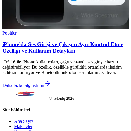
Popüler
iPhone'da Ses Girişi ve Çıkışını Ayrı Kontrol Etme
Özelliği ve Kullanım Detayları
iOS 16 ile iPhone kullanıcıları, çağrı sırasında ses giriş cihazını
değiştirebiliyor. Bu özellik, özellikle gürültülü ortamlarda iletişim
kalitesini artırıyor ve Bluetooth mikrofon sorunlarını azaltıyor.
Daha fazla bilgi edinin
©
Tefoniq
2026
Site bölümleri
Ana Sayfa
Makaleler