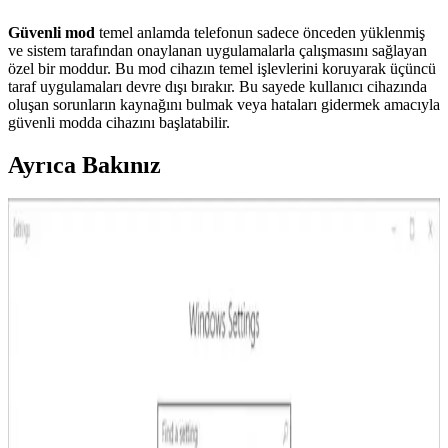
Güvenli mod
temel anlamda telefonun sadece önceden yüklenmiş
ve sistem tarafından onaylanan uygulamalarla çalışmasını sağlayan
özel bir moddur. Bu mod cihazın temel işlevlerini koruyarak üçüncü
taraf uygulamaları devre dışı bırakır. Bu sayede kullanıcı cihazında
oluşan sorunların kaynağını bulmak veya hataları gidermek amacıyla
güvenli modda cihazını başlatabilir.
Ayrıca Bakınız
Lenovo Güvenli Mod Açma Yöntemleri ve Alternatif
Çözüm Yolları
Lenovo dizüstü bilgisayarlarda güvenli mod açma yöntemleri, tuş
kombinasyonları ve sistem ayarlarıyla ilgili detaylar. Sorun giderme
ve sistem güvenliği için önemli bilgiler içerir.
Samsung Telefonlarda Güvenlik ve Virüs Temizleme
Yöntemleri Güncel Bilgilerle
Samsung telefonlarda virüs ve kötü amaçlı yazılım temizliği için
güncel yöntemler, güvenlik güncellemeleri ve kullanıcı deneyimleri