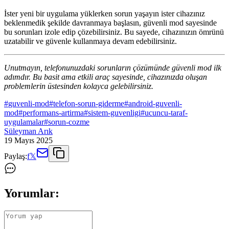
İster yeni bir uygulama yüklerken sorun yaşayın ister cihazınız
beklenmedik şekilde davranmaya başlasın, güvenli mod sayesinde
bu sorunları izole edip çözebilirsiniz. Bu sayede, cihazınızın ömrünü
uzatabilir ve güvenle kullanmaya devam edebilirsiniz.
Unutmayın, telefonunuzdaki sorunların çözümünde güvenli mod ilk
adımdır. Bu basit ama etkili araç sayesinde, cihazınızda oluşan
problemlerin üstesinden kolayca gelebilirsiniz.
#
guvenli-mod
#
telefon-sorun-giderme
#
android-guvenli-
mod
#
performans-artirma
#
sistem-guvenligi
#
ucuncu-taraf-
uygulamalar
#
sorun-cozme
Süleyman Arık
19 Mayıs 2025
Paylaş:
f
𝕏
Yorumlar: