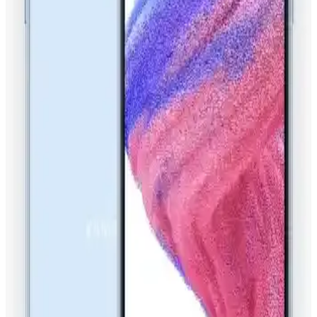
Samsung'un NFC teknolojisi ve güncellemeleri hakkında güncel
bilgiler, yeni özellikler ve güvenlik önlemleriyle cihaz performansı
ve kullanıcı deneyimi artıyor.
Samsung A04s'te NFC Özelliği Nasıl Aktif Hale
Getirilir ve Kullanılır
Samsung A04s'te NFC'yi aktif etmek çok basit. Ayarlar menüsünden
bağlantılar bölümüne gidip NFC'yi açın ve kullanmaya başlayın.
Akıllı Telefonlarda NFC Teknolojisinin
Günümüzdeki ve Gelecekteki Rolü
NFC teknolojisi, akıllı telefonlarda kısa mesafe kablosuz iletişim
sağlayarak temassız ödemeler ve veri paylaşımını hızlandırıyor,
gelecekte daha yaygın kullanılacak.
Samsung A14 NFC Özelliği ve Akıllı Telefonlarda
NFC Teknolojisinin Güncel Durumu
Samsung A14 modelinde NFC özelliği net olmamakla birlikte, akıllı
telefonlarda NFC teknolojisi temassız ödeme ve veri transferinde
büyük avantajlar sağlıyor.