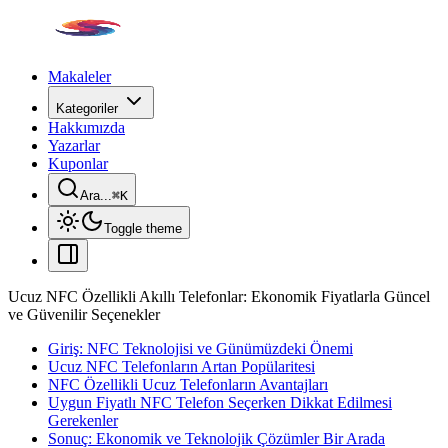
Makaleler
Kategoriler
Hakkımızda
Yazarlar
Kuponlar
Ara...
⌘
K
Toggle theme
Ucuz NFC Özellikli Akıllı Telefonlar: Ekonomik Fiyatlarla Güncel
ve Güvenilir Seçenekler
Giriş: NFC Teknolojisi ve Günümüzdeki Önemi
Ucuz NFC Telefonların Artan Popülaritesi
NFC Özellikli Ucuz Telefonların Avantajları
Uygun Fiyatlı NFC Telefon Seçerken Dikkat Edilmesi
Gerekenler
Sonuç: Ekonomik ve Teknolojik Çözümler Bir Arada