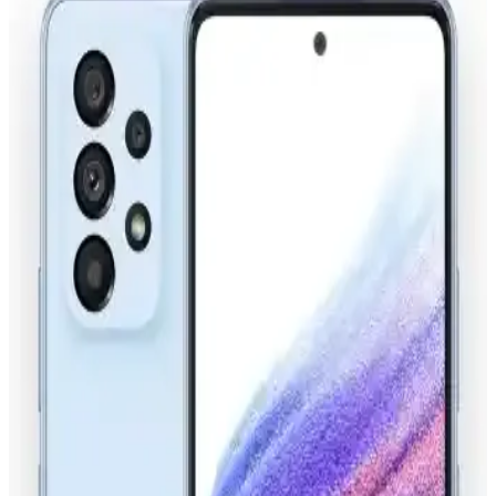
Uygulamaları Hakkında Kapsamlı Bilgi
NFC teknolojisi, kısa mesafe iletişim sağlayarak güvenli ve hızlı veri
paylaşımını mümkün kılar. Temassız ödemeler ve kişisel veri
transferinde yaygın kullanılır, yaşamı kolaylaştırır.
Telefonlar Arası Veri Aktarım Teknolojileri ve
Güvenlik Yaklaşımları
Telefonlar arası veri transferi teknolojileri, Bluetooth, Wi-Fi ve NFC
gibi yöntemlerle hızlı ve güvenli şekilde gerçekleştiriliyor. Güvenlik
ve gizlilik ön planda tutuluyor.
iPhone'da Telefon Eşleştirme Yöntemleri ve Sorun
Çözüm İpuçları
iPhone'da telefon eşleştirme işlemleri, Bluetooth, Wi-Fi ve NFC
kullanımıyla cihazlar arasında sorunsuz bağlantı sağlar. Sorunlar ve
çözüm önerileriyle bağlantı sorunları giderilir.
Samsung Akıllı Cihazlarda NFC Teknolojisi ve
Güncellemelerin Güncel Durumu