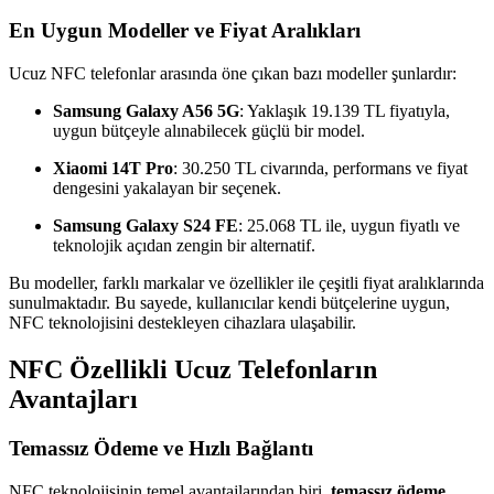
En Uygun Modeller ve Fiyat Aralıkları
Ucuz NFC telefonlar arasında öne çıkan bazı modeller şunlardır:
Samsung Galaxy A56 5G
: Yaklaşık 19.139 TL fiyatıyla,
uygun bütçeyle alınabilecek güçlü bir model.
Xiaomi 14T Pro
: 30.250 TL civarında, performans ve fiyat
dengesini yakalayan bir seçenek.
Samsung Galaxy S24 FE
: 25.068 TL ile, uygun fiyatlı ve
teknolojik açıdan zengin bir alternatif.
Bu modeller, farklı markalar ve özellikler ile çeşitli fiyat aralıklarında
sunulmaktadır. Bu sayede, kullanıcılar kendi bütçelerine uygun,
NFC teknolojisini destekleyen cihazlara ulaşabilir.
NFC Özellikli Ucuz Telefonların
Avantajları
Temassız Ödeme ve Hızlı Bağlantı
NFC teknolojisinin temel avantajlarından biri,
temassız ödeme