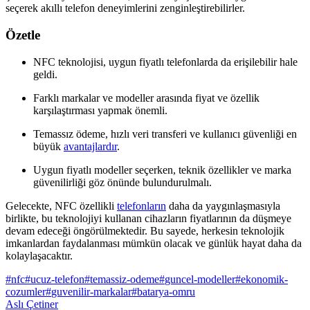
seçerek akıllı telefon deneyimlerini zenginleştirebilirler.
Özetle
NFC teknolojisi, uygun fiyatlı telefonlarda da erişilebilir hale
geldi.
Farklı markalar ve modeller arasında fiyat ve özellik
karşılaştırması yapmak önemli.
Temassız ödeme, hızlı veri transferi ve kullanıcı güvenliği en
büyük
avantajlardır
.
Uygun fiyatlı modeller seçerken, teknik özellikler ve marka
güvenilirliği göz önünde bulundurulmalı.
Gelecekte, NFC özellikli
telefonların
daha da yaygınlaşmasıyla
birlikte, bu teknolojiyi kullanan cihazların fiyatlarının da düşmeye
devam edeceği öngörülmektedir. Bu sayede, herkesin teknolojik
imkanlardan faydalanması mümkün olacak ve günlük hayat daha da
kolaylaşacaktır.
#
nfc
#
ucuz-telefon
#
temassiz-odeme
#
guncel-modeller
#
ekonomik-
cozumler
#
guvenilir-markalar
#
batarya-omru
Aslı Çetiner