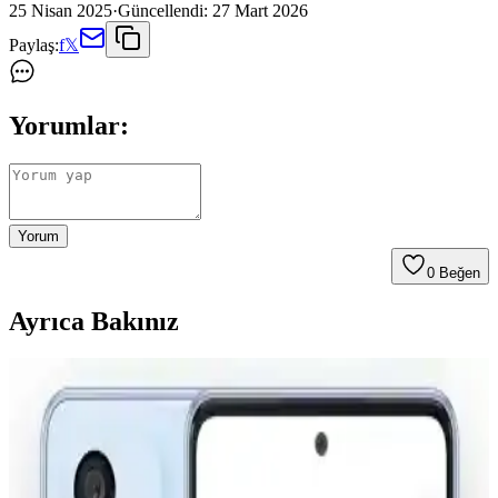
25 Nisan 2025
·
Güncellendi:
27 Mart 2026
Paylaş:
f
𝕏
Yorumlar:
Yorum
0
Beğen
Ayrıca Bakınız
NFC Teknolojisi ve Günlük Yaşamdaki
Uygulamaları Hakkında Kapsamlı Bilgi
NFC teknolojisi, kısa mesafe iletişim sağlayarak güvenli ve hızlı veri
paylaşımını mümkün kılar. Temassız ödemeler ve kişisel veri