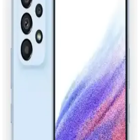
transferinde yaygın kullanılır, yaşamı kolaylaştırır.
Telefonlar Arası Veri Aktarım Teknolojileri ve
Güvenlik Yaklaşımları
Telefonlar arası veri transferi teknolojileri, Bluetooth, Wi-Fi ve NFC
gibi yöntemlerle hızlı ve güvenli şekilde gerçekleştiriliyor. Güvenlik
ve gizlilik ön planda tutuluyor.
iPhone'da Telefon Eşleştirme Yöntemleri ve Sorun
Çözüm İpuçları
iPhone'da telefon eşleştirme işlemleri, Bluetooth, Wi-Fi ve NFC
kullanımıyla cihazlar arasında sorunsuz bağlantı sağlar. Sorunlar ve
çözüm önerileriyle bağlantı sorunları giderilir.
Samsung Akıllı Cihazlarda NFC Teknolojisi ve
Güncellemelerin Güncel Durumu
Samsung'un NFC teknolojisi ve güncellemeleri hakkında güncel
bilgiler, yeni özellikler ve güvenlik önlemleriyle cihaz performansı
ve kullanıcı deneyimi artıyor.
Samsung A04s'te NFC Özelliği Nasıl Aktif Hale