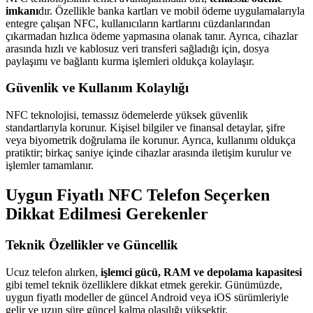
imkanı
dır. Özellikle banka kartları ve mobil ödeme uygulamalarıyla
entegre çalışan NFC, kullanıcıların kartlarını cüzdanlarından
çıkarmadan hızlıca ödeme yapmasına olanak tanır. Ayrıca, cihazlar
arasında hızlı ve kablosuz veri transferi sağladığı için, dosya
paylaşımı ve bağlantı kurma işlemleri oldukça kolaylaşır.
Güvenlik ve Kullanım Kolaylığı
NFC teknolojisi, temassız ödemelerde yüksek güvenlik
standartlarıyla korunur. Kişisel bilgiler ve finansal detaylar, şifre
veya biyometrik doğrulama ile korunur. Ayrıca, kullanımı oldukça
pratiktir; birkaç saniye içinde cihazlar arasında iletişim kurulur ve
işlemler tamamlanır.
Uygun Fiyatlı NFC Telefon Seçerken
Dikkat Edilmesi Gerekenler
Teknik Özellikler ve Güncellik
Ucuz telefon alırken,
işlemci gücü, RAM ve depolama kapasitesi
gibi temel teknik özelliklere dikkat etmek gerekir. Günümüzde,
uygun fiyatlı modeller de güncel Android veya iOS sürümleriyle
gelir ve uzun süre güncel kalma olasılığı yüksektir.