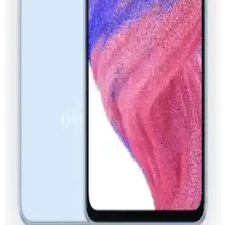
Getirilir ve Kullanılır
Samsung A04s'te NFC'yi aktif etmek çok basit. Ayarlar menüsünden
bağlantılar bölümüne gidip NFC'yi açın ve kullanmaya başlayın.
Akıllı Telefonlarda NFC Teknolojisinin
Günümüzdeki ve Gelecekteki Rolü
NFC teknolojisi, akıllı telefonlarda kısa mesafe kablosuz iletişim
sağlayarak temassız ödemeler ve veri paylaşımını hızlandırıyor,
gelecekte daha yaygın kullanılacak.
Samsung A14 NFC Özelliği ve Akıllı Telefonlarda
NFC Teknolojisinin Güncel Durumu
Samsung A14 modelinde NFC özelliği net olmamakla birlikte, akıllı
telefonlarda NFC teknolojisi temassız ödeme ve veri transferinde
büyük avantajlar sağlıyor.
Samsung A53 ve NFC Özelliği: Güncel Bilgiler ve
Kullanım İpuçları
Samsung A53 modelinin NFC özelliği kesin olmamakla birlikte,