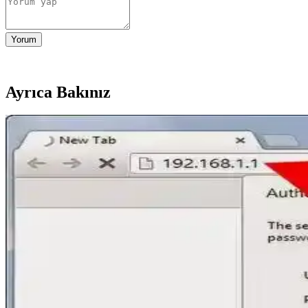
Yorum
Ayrıca Bakınız
TP-Link RE705X Wi-Fi 6 Menzil Genişletici İnceleme
TP-Link RE705X Wi-Fi 6 menzil genişletici, yüksek hız ve kolay kurulum
Wi-Fi Kanal Seçimi ve Bağlantı Kalitesini Artırma Yö
Wi-Fi kanal seçimi, bağlantı kalitenizi doğrudan etkiler. En iyi kanalı be
Telefonu PC'ye Bağlayarak İnternet Erişimini Sağla
Telefonu PC'ye bağlayarak internet paylaşımı yapmanın çeşitli yöntemle
Wi-Fi Engelleme Teknikleri ve Yasal Çerçevesi Hakkın