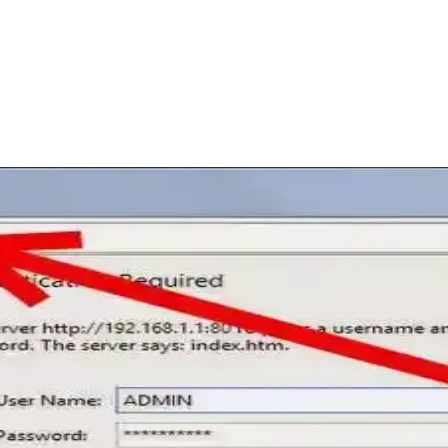
 ve Kullanıcı Yorumları
 özellikleriyle ev ve ofislerde stabil internet sunar, kullanıcı deneyim
ntemleri
lirlemek için analiz araçları ve teknolojik gelişmelerden faydalanın, stabi
ma Yöntemleri ve Adımları
ri ve adımları detaylı şekilde anlatılıyor. Güvenlik ve performans ipuçla
da Bilgilendirici Rehber