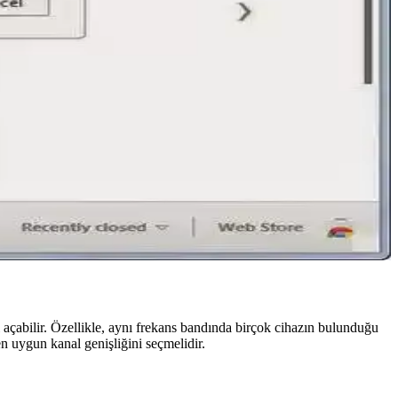
 merkezine teslim gibi yöntemler detaylıca ele alınmaktadır.
is kullanımına uygun bir kablosuz çözüm sunar.
mel ipuçları ve öneriler burada.
tılmaktadır.
ol açabilir. Özellikle, aynı frekans bandında birçok cihazın bulunduğu
 en uygun kanal genişliğini seçmelidir.