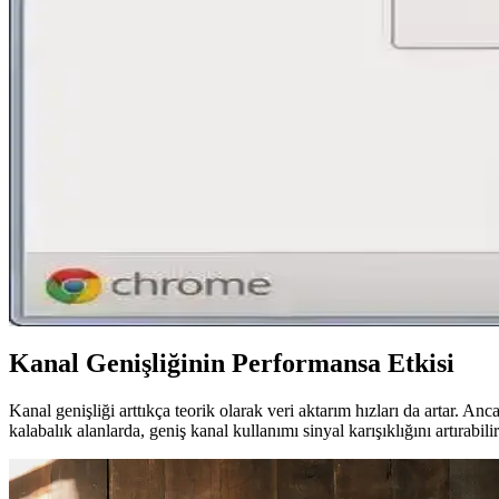
Bulunan iPhone'un sahibine ulaşmak için SIM kart kontrolü, Siri ve aci
Ac Mini WiFi 600 Mbps 5GHz USB Adaptör: Yüksek H
Kompakt tasarımıyla yüksek hız ve stabil bağlantı sağlayan Ac Mini 
Apple Watch ve iPhone Eşleştirme Sürecinde Dikkat 
Apple Watch ve iPhone'un sorunsuz eşleştirilmesi için güncel yazılım, 
Wi-Fi Şifresi Güvenliği ve Öğrenme Yöntemleri Hakk
Wi-Fi şifresi, kablosuz ağ güvenliği için kritik öneme sahiptir. Bu mak
Kanal Genişliğinin Performansa Etkisi
Kanal genişliği arttıkça teorik olarak veri aktarım hızları da artar. A
kalabalık alanlarda, geniş kanal kullanımı sinyal karışıklığını artırabil