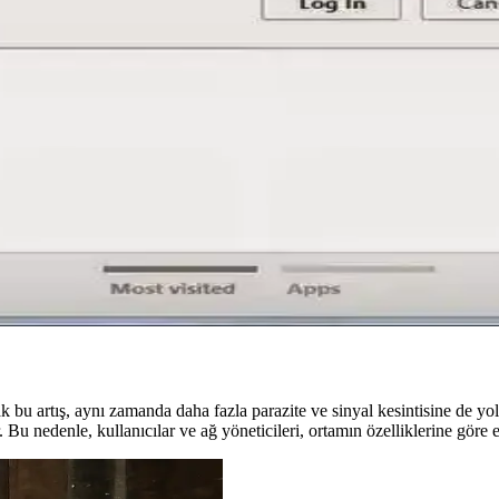
l durum bilgileri kullanımı, Wi-Fi bağlantısı ve Apple Store ya da polis
ızlı ve Taşınabilir Kablosuz Bağlantı Çözümü
WiFi 600 Mbps adaptör, kolay kurulumu ve çift bant desteğiyle ev ve of
Edilmesi Gerekenler ve Çözüm Yolları
bağlantı ayarları ve destek adımlarını öğrenin. Sorunları çözmek için te
ında Kapsamlı Bilgi
alede, şifre öğrenme yöntemleri ve güvenlik ipuçları detaylı şekilde anla
ncak bu artış, aynı zamanda daha fazla parazite ve sinyal kesintisine de y
ir. Bu nedenle, kullanıcılar ve ağ yöneticileri, ortamın özelliklerine göre