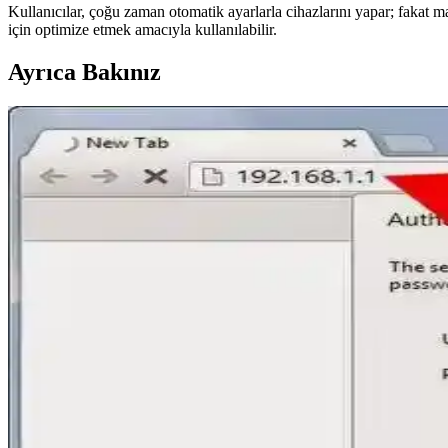
Kullanıcılar, çoğu zaman otomatik ayarlarla cihazlarını yapar; fakat ma
için optimize etmek amacıyla kullanılabilir.
Ayrıca Bakınız
TP-Link RE705X Wi-Fi 6 Menzil Genişletici İnceleme
TP-Link RE705X Wi-Fi 6 menzil genişletici, yüksek hız ve kolay kurulum
Wi-Fi Kanal Seçimi ve Bağlantı Kalitesini Artırma Yö
Wi-Fi kanal seçimi, bağlantı kalitenizi doğrudan etkiler. En iyi kanalı be
Telefonu PC'ye Bağlayarak İnternet Erişimini Sağla
Telefonu PC'ye bağlayarak internet paylaşımı yapmanın çeşitli yöntemle
Wi-Fi Engelleme Teknikleri ve Yasal Çerçevesi Hakkın
Wi-Fi engelleme, güvenlik ve gizlilik amacıyla kullanılır. Teknik detayla
Bulunan iPhone'u Sahibine Geri Vermek İçin Etkili v