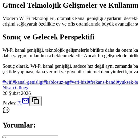
Güncel Teknolojik Gelişmeler ve Kullanım
Modern Wi-Fi teknolojileri, otomatik kanal genişliği ayarlarını dest
erişimi sağlayarak özellikle ev ve ofis ortamlarında büyük avantajlar s
Sonuç ve Gelecek Perspektifi
Wi-Fi kanal genişliği, teknolojik gelişmelerle birlikte daha da önem ka
daha yaygın kullanılması beklenmektedir. Ancak bu gelişmelerle birlikt
Sonuç olarak, Wi-Fi kanal genişliği, sadece hız değil aynı zamanda bağl
şekilde yapması, daha verimli ve güvenilir internet deneyimleri için v
#
wifi
#
kanal-genisligi
#
kablosuz-ag
#
veri-hizi
#
frekans-bandi
#
yuksek-ba
Nisan Güneş
26 Şubat 2026
Paylaş:
f
𝕏
Yorumlar: