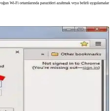
e yoğun Wi-Fi ortamlarında parazitleri azaltmak veya belirli uygulamalar
leri ve avantajlarıyla öne çıkar.
l ve hızlı internet için düzenli kontrol şarttır.
rıyla stabil bağlantı sağlayın.
çli kullanım sağlanmalı.