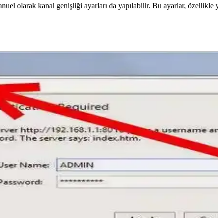
nuel olarak kanal genişliği ayarları da yapılabilir. Bu ayarlar, özellikl
 ve Kullanıcı Yorumları
 özellikleriyle ev ve ofislerde stabil internet sunar, kullanıcı deneyim
ntemleri
lirlemek için analiz araçları ve teknolojik gelişmelerden faydalanın, stabi
ma Yöntemleri ve Adımları
ri ve adımları detaylı şekilde anlatılıyor. Güvenlik ve performans ipuçla
da Bilgilendirici Rehber
r sınırlı olsa da yasal ve etik sınırlar önemlidir. Güncel bilgilerle bilin
e Yasal Yöntemler