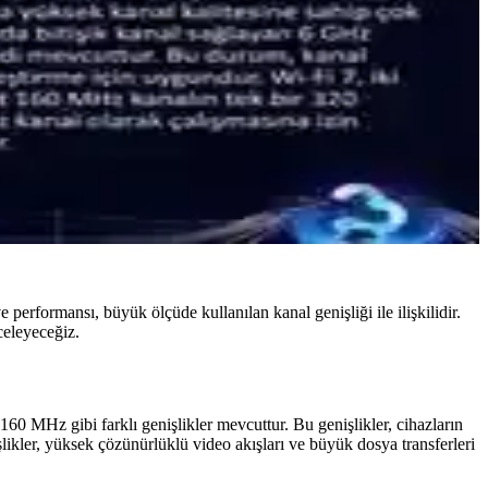
 performansı, büyük ölçüde kullanılan kanal genişliği ile ilişkilidir.
celeyeceğiz.
0 MHz gibi farklı genişlikler mevcuttur. Bu genişlikler, cihazların
ikler, yüksek çözünürlüklü video akışları ve büyük dosya transferleri