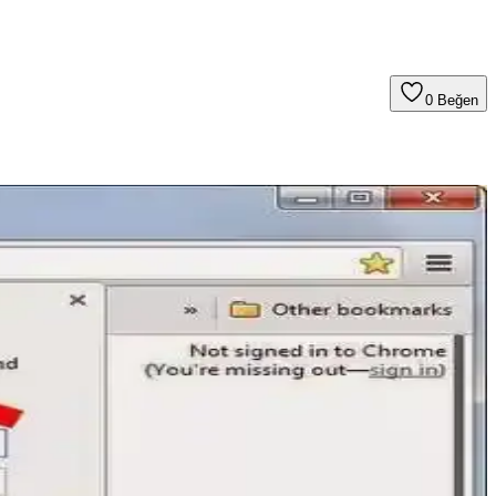
0
Beğen
leri ve avantajlarıyla öne çıkar.
l ve hızlı internet için düzenli kontrol şarttır.
rıyla stabil bağlantı sağlayın.