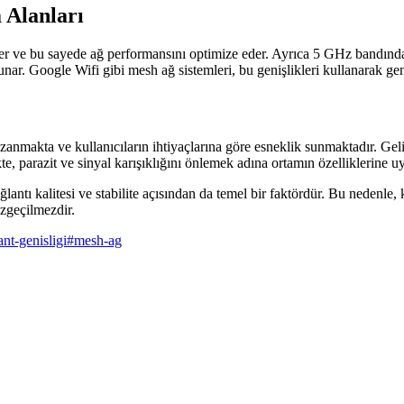
 Alanları
ekler ve bu sayede ağ performansını optimize eder. Ayrıca 5 GHz bandınd
unar. Google Wifi gibi mesh ağ sistemleri, bu genişlikleri kullanarak gen
zanmakta ve kullanıcıların ihtiyaçlarına göre esneklik sunmaktadır. Geli
e, parazit ve sinyal karışıklığını önlemek adına ortamın özelliklerine uy
antı kalitesi ve stabilite açısından da temel bir faktördür. Bu nedenle, 
azgeçilmezdir.
nt-genisligi
#
mesh-ag