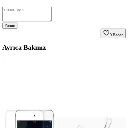
Yorum
0
Beğen
Ayrıca Bakınız
Apple iPad Mini 7 A17 Pro Uyumlu Temperli Cam
Ekran Koruyucu İnceleme ve Kullanıcı Yorumları
Apple iPad Mini 7 A17 Pro uyumlu temperli cam ekran koruyucu,
yüksek dayanıklılığı ve kolay uygulamasıyla ekranınızı çizik ve
darbelere karşı korur, görüntü kalitesini etkilemez.
Fibaks Apple Watch Series SE 2 ve 4, 5, 6 44MM ve
49MM Kasa ve Ekran Koruyucu İncelemesi
Fibaks markasının Apple Watch Series SE 2, 4, 5, 6 modelleri için
tasarladığı kasa ve ekran koruyucu, dayanıklı malzeme ve şık