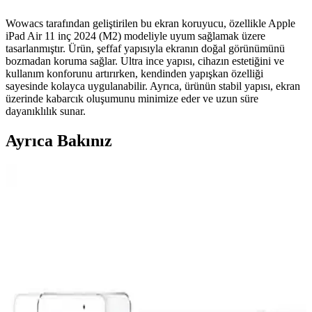
Wowacs tarafından geliştirilen bu ekran koruyucu, özellikle Apple
iPad Air 11 inç 2024 (M2) modeliyle uyum sağlamak üzere
tasarlanmıştır. Ürün, şeffaf yapısıyla ekranın doğal görünümünü
bozmadan koruma sağlar. Ultra ince yapısı, cihazın estetiğini ve
kullanım konforunu artırırken, kendinden yapışkan özelliği
sayesinde kolayca uygulanabilir. Ayrıca, ürünün stabil yapısı, ekran
üzerinde kabarcık oluşumunu minimize eder ve uzun süre
dayanıklılık sunar.
Ayrıca Bakınız
Apple iPad Mini 7 A17 Pro Uyumlu Temperli Cam
Ekran Koruyucu İnceleme ve Kullanıcı Yorumları
Apple iPad Mini 7 A17 Pro uyumlu temperli cam ekran koruyucu,
yüksek dayanıklılığı ve kolay uygulamasıyla ekranınızı çizik ve
darbelere karşı korur, görüntü kalitesini etkilemez.
Fibaks Apple Watch Series SE 2 ve 4, 5, 6 44MM ve
49MM Kasa ve Ekran Koruyucu İncelemesi