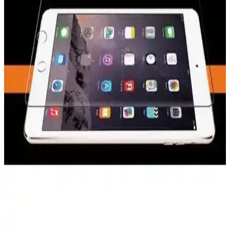
Z-Mobile Nano Esnek Kırılmaz Ekran Koruyucu, MacBook Air
13.3 inç modelleri için yüksek kaliteli, ultra ince ve HD görüntü
kalitesi sunan koruyucu ile ekranınızı çizilmelere ve hafif darbelere
karşı koruyun.
Karartmalı Ekran Koruyucuların Özellikleri ve
Kullanım İpuçları
Günümüzde taşınabilir cihazlar için tercih edilen karartmalı ekran
koruyucular, göz yorgunluğunu azaltırken ekran gizliliği sağlar,
çeşitli modeller ve kullanım avantajlarıyla dikkat çeker.
Kvy Xiaomi Mi 11I Nano Cam Ekran Koruyucu
İncelemesi ve Özellikleri
Xiaomi Mi 11I için nano teknolojiyle üretilmiş, yüksek koruma
sağlayan ve kolay uygulanan ekran koruyucu hakkında detaylı bilgi.
MobaxAksesuar iPad Mini 1-3 İçin Temperli Cam
Ekran Koruyucu İncelemesi
MobaxAksesuar'ın iPad Mini 1-3 modelleri için tasarladığı temperli
cam ekran koruyucu, dayanıklılığı ve kolay uygulamasıyla ekran