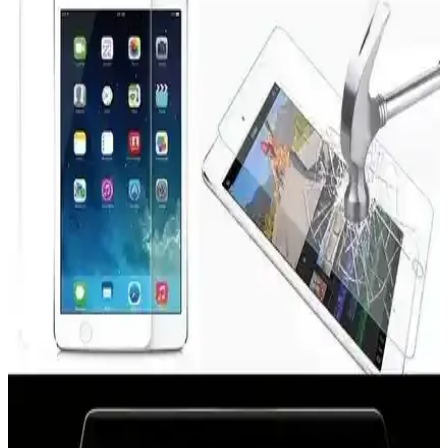
Fibaks markasının Apple Watch Series SE 2, 4, 5, 6 modelleri için
tasarladığı kasa ve ekran koruyucu, dayanıklı malzeme ve şık
tasarımıyla cihazınızı tam koruma altına alır.
M.TK Moveteck Paperfeel Ekran Koruyucu iPad
10. Nesil için yüksek dayanıklılık ve doğal dokunma
deneyimi
M.TK Moveteck Paperfeel ekran koruyucu, iPad 10. Nesil
kullanıcılarına yüksek dayanıklılık, doğal kağıt hissiyatı ve net
görüntü sağlar. Kolay montaj ve uzun ömürlü kullanım sunar.
ECR MOBILE 9H Nano Ekran Koruyucu Apple
iPad Pro 13 M4 ve M5 Modelleri İçin
Apple iPad Pro 13 M4 ve M5 modelleri için tasarlanmış 9H Nano
ekran koruyucu, yüksek dayanıklılık ve doğal dokunma hissi sağlar,
kolay uygulama ve üstün koruma sunar.
Z-Mobile Nano Esnek Kırılmaz Ekran Koruyucu:
MacBook Air 13.3 inç için detaylı inceleme ve
kullanıcı deneyimleri