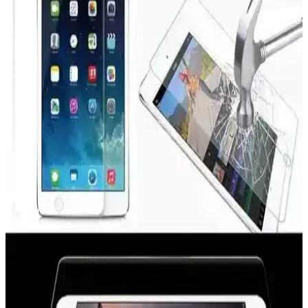
tasarımıyla cihazınızı tam koruma altına alır.
M.TK Moveteck Paperfeel Ekran Koruyucu iPad
10. Nesil için yüksek dayanıklılık ve doğal dokunma
deneyimi
M.TK Moveteck Paperfeel ekran koruyucu, iPad 10. Nesil
kullanıcılarına yüksek dayanıklılık, doğal kağıt hissiyatı ve net
görüntü sağlar. Kolay montaj ve uzun ömürlü kullanım sunar.
ECR MOBILE 9H Nano Ekran Koruyucu Apple
iPad Pro 13 M4 ve M5 Modelleri İçin
Apple iPad Pro 13 M4 ve M5 modelleri için tasarlanmış 9H Nano
ekran koruyucu, yüksek dayanıklılık ve doğal dokunma hissi sağlar,
kolay uygulama ve üstün koruma sunar.
Z-Mobile Nano Esnek Kırılmaz Ekran Koruyucu:
MacBook Air 13.3 inç için detaylı inceleme ve
kullanıcı deneyimleri
Z-Mobile Nano Esnek Kırılmaz Ekran Koruyucu, MacBook Air
13.3 inç modelleri için yüksek kaliteli, ultra ince ve HD görüntü