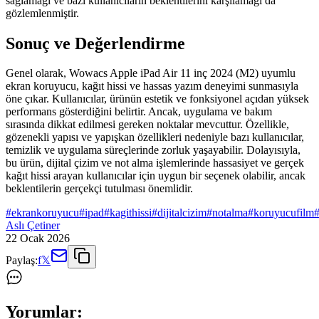
sağlamağı ve bazı kullanıcıların beklentilerini karşılamağı da
gözlemlenmiştir.
Sonuç ve Değerlendirme
Genel olarak, Wowacs Apple iPad Air 11 inç 2024 (M2) uyumlu
ekran koruyucu, kağıt hissi ve hassas yazım deneyimi sunmasıyla
öne çıkar. Kullanıcılar, ürünün estetik ve fonksiyonel açıdan yüksek
performans gösterdiğini belirtir. Ancak, uygulama ve bakım
sırasında dikkat edilmesi gereken noktalar mevcuttur. Özellikle,
gözenekli yapısı ve yapışkan özellikleri nedeniyle bazı kullanıcılar,
temizlik ve uygulama süreçlerinde zorluk yaşayabilir. Dolayısıyla,
bu ürün, dijital çizim ve not alma işlemlerinde hassasiyet ve gerçek
kağıt hissi arayan kullanıcılar için uygun bir seçenek olabilir, ancak
beklentilerin gerçekçi tutulması önemlidir.
#
ekrankoruyucu
#
ipad
#
kagithissi
#
dijitalcizim
#
notalma
#
koruyucufilm
Aslı Çetiner
22 Ocak 2026
Paylaş:
f
𝕏
Yorumlar: