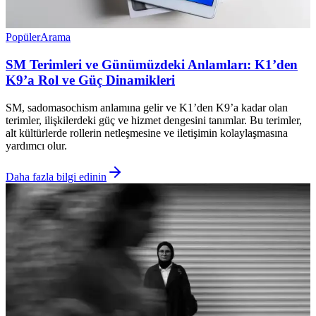
Popüler
Arama
SM Terimleri ve Günümüzdeki Anlamları: K1’den
K9’a Rol ve Güç Dinamikleri
SM, sadomasochism anlamına gelir ve K1’den K9’a kadar olan
terimler, ilişkilerdeki güç ve hizmet dengesini tanımlar. Bu terimler,
alt kültürlerde rollerin netleşmesine ve iletişimin kolaylaşmasına
yardımcı olur.
Daha fazla bilgi edinin