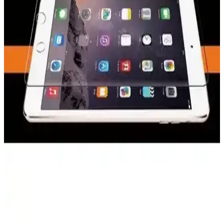
kalitesi sunan koruyucu ile ekranınızı çizilmelere ve hafif darbelere
karşı koruyun.
Karartmalı Ekran Koruyucuların Özellikleri ve
Kullanım İpuçları
Günümüzde taşınabilir cihazlar için tercih edilen karartmalı ekran
koruyucular, göz yorgunluğunu azaltırken ekran gizliliği sağlar,
çeşitli modeller ve kullanım avantajlarıyla dikkat çeker.
Kvy Xiaomi Mi 11I Nano Cam Ekran Koruyucu
İncelemesi ve Özellikleri
Xiaomi Mi 11I için nano teknolojiyle üretilmiş, yüksek koruma
sağlayan ve kolay uygulanan ekran koruyucu hakkında detaylı bilgi.
MobaxAksesuar iPad Mini 1-3 İçin Temperli Cam
Ekran Koruyucu İncelemesi
MobaxAksesuar'ın iPad Mini 1-3 modelleri için tasarladığı temperli
cam ekran koruyucu, dayanıklılığı ve kolay uygulamasıyla ekran
güvenliğinizi sağlar. Kaliteli malzeme ve pratik kullanım avantajları
sunar.