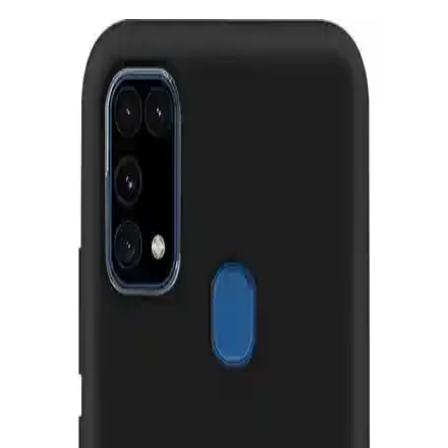
Akıllı Telefonlarda Temassız Şarj Teknolojisinin
Gelişimi ve Kullanım Avantajları
Günümüzde akıllı telefon kullanıcılarının ilgisini çeken temassız şarj
teknolojisi, kablosuz şarj imkanı sunarak kullanım kolaylığı sağlar
ve Qi standardı ile uyumludur.
Xiaomi Poco X7 Pro için Dayanıklı ve Estetik
Hayalet Ekran Koruyucu Ürün Analizi
Xiaomi Poco X7 Pro uyumlu hayalet ekran koruyucu, dayanıklı
temperli cam ve parmak izi önleyici kaplamasıyla ekranı tam korur,
estetik ve kullanışlıdır.
Redmi Note 9 Pro Ekran Koruyucu Seçenekleri ve
Kullanım İpuçları
Redmi Note 9 Pro ekran koruyucu seçenekleri, temperli cam ve film
koruyucu arasındaki farklar, seçim kriterleri ve bakım ipuçlarıyla
cihazınızı koruma altına alın.