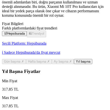
önemli adımlardan biri, doğru parçanın kullanılması ve uzman
desteği alınmasıdır. Bu ürün, Xiaomi Mi 10T Pro kullanıcıları için
ideal bir yedek parça olarak öne çıkar ve cihazın performansını
koruma konusunda önemli bir rol oynar.
Fiyat Bilgileri
Farklı platformlardaki fiyat trendleri
🛒
Hepsiburada
🛍️
Trendyol
Seçili Platform:
Hepsiburada
ℹ️ Sadece Hepsiburada'da fiyat mevcut
Gün başına
✗
Hafta başına
✗
Ay başına
✗
Yıl başına
Yıl Başına Fiyatlar
Min Fiyat
317.85
TL
Max Fiyat
317.85
TL