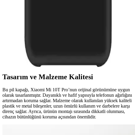
Fibaks Galaxy S24 Plus uyumlu tam kaplayan cam ekran koruyucu,
yüksek dayanıklılık ve kolay uygulama özellikleriyle ekranı
çizilmelere ve darbelere karşı korur, netlik ve dokunmatik hassasiyet
sağlar.
Samsung Galaxy M31 İçin Şık ve Dayanıklı Kılıf ile
Ekran Koruyucu Seti İncelemesi
Samsung Galaxy M31 için tasarlanmış şık ve dayanıklı kılıf ile
ekran koruyucu setinin özellikleri, kullanım avantajları ve kullanıcı
deneyimleri detaylı şekilde inceleniyor.
Tasarım ve Malzeme Kalitesi
Bu pil kapağı, Xiaomi Mi 10T Pro’nun orijinal görünümüne uygun
olarak tasarlanmıştır. Dayanıklı ve hafif yapısıyla telefonun ağırlığını
artırmadan koruma sağlar. Malzeme olarak kullanılan yüksek kaliteli
plastik ve metal bileşenler, uzun ömürlü kullanım ve darbelere karşı
direnç sağlar. Ayrıca, ürünün montajı sırasında dikkatli olunması,
cihazın bütünlüğünü koruma açısından önemlidir.