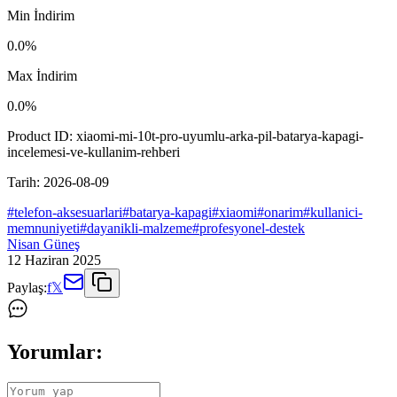
Min İndirim
0.0
%
Max İndirim
0.0
%
Product ID:
xiaomi-mi-10t-pro-uyumlu-arka-pil-batarya-kapagi-
incelemesi-ve-kullanim-rehberi
Tarih:
2026-08-09
#
telefon-aksesuarlari
#
batarya-kapagi
#
xiaomi
#
onarim
#
kullanici-
memnuniyeti
#
dayanikli-malzeme
#
profesyonel-destek
Nisan Güneş
12 Haziran 2025
Paylaş:
f
𝕏
Yorumlar: