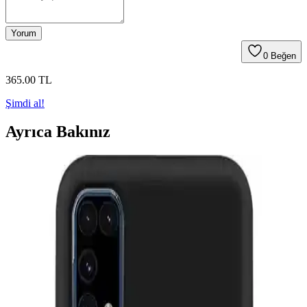
Yorum
0
Beğen
365
.00
TL
Şimdi al!
Ayrıca Bakınız
Akıllı Telefonlarda Temassız Şarj Teknolojisinin
Gelişimi ve Kullanım Avantajları
Günümüzde akıllı telefon kullanıcılarının ilgisini çeken temassız şarj
teknolojisi, kablosuz şarj imkanı sunarak kullanım kolaylığı sağlar
ve Qi standardı ile uyumludur.
Xiaomi Poco X7 Pro için Dayanıklı ve Estetik
Hayalet Ekran Koruyucu Ürün Analizi