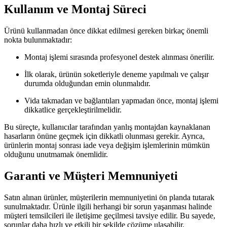
Kullanım ve Montaj Süreci
Ürünü kullanmadan önce dikkat edilmesi gereken birkaç önemli
nokta bulunmaktadır:
Montaj işlemi sırasında profesyonel destek alınması önerilir.
İlk olarak, ürünün soketleriyle deneme yapılmalı ve çalışır
durumda olduğundan emin olunmalıdır.
Vida takmadan ve bağlantıları yapmadan önce, montaj işlemi
dikkatlice gerçekleştirilmelidir.
Bu süreçte, kullanıcılar tarafından yanlış montajdan kaynaklanan
hasarların önüne geçmek için dikkatli olunması gerekir. Ayrıca,
ürünlerin montaj sonrası iade veya değişim işlemlerinin mümkün
olduğunu unutmamak önemlidir.
Garanti ve Müşteri Memnuniyeti
Satın alınan ürünler, müşterilerin memnuniyetini ön planda tutarak
sunulmaktadır. Ürünle ilgili herhangi bir sorun yaşanması halinde
müşteri temsilcileri ile iletişime geçilmesi tavsiye edilir. Bu sayede,
sorunlar daha hızlı ve etkili bir şekilde çözüme ulaşabilir.