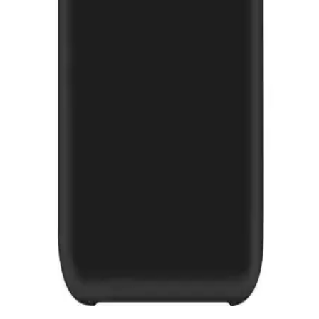
iPhone 12 Kılıf Uyumluluğu ve Farklı Modellerle
Uyum İpuçları
iPhone 12 kılıfı, cihazla tam uyum sağlar; diğer modellerde uyum
için boyut ve tasarım kontrolü önemlidir.
Fibaks Samsung Galaxy S24 Plus Uyumlu Tam
Kaplayan Tamperli Cam Ekran Koruyucu İnceleme
Fibaks Galaxy S24 Plus uyumlu tam kaplayan cam ekran koruyucu,
yüksek dayanıklılık ve kolay uygulama özellikleriyle ekranı
çizilmelere ve darbelere karşı korur, netlik ve dokunmatik hassasiyet
sağlar.
Samsung Galaxy M31 İçin Şık ve Dayanıklı Kılıf ile
Ekran Koruyucu Seti İncelemesi
Samsung Galaxy M31 için tasarlanmış şık ve dayanıklı kılıf ile
ekran koruyucu setinin özellikleri, kullanım avantajları ve kullanıcı
deneyimleri detaylı şekilde inceleniyor.