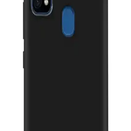
Xiaomi Poco X7 Pro uyumlu hayalet ekran koruyucu, dayanıklı
temperli cam ve parmak izi önleyici kaplamasıyla ekranı tam korur,
estetik ve kullanışlıdır.
Redmi Note 9 Pro Ekran Koruyucu Seçenekleri ve
Kullanım İpuçları
Redmi Note 9 Pro ekran koruyucu seçenekleri, temperli cam ve film
koruyucu arasındaki farklar, seçim kriterleri ve bakım ipuçlarıyla
cihazınızı koruma altına alın.
Migros'ta iPhone Şarj Kablosu Seçenekleri ve
Dikkat Edilmesi Gerekenler
Migros'ta çeşitli uzunluk ve malzeme seçenekleriyle iPhone şarj
kabloları bulunuyor. Orijinallik, malzeme kalitesi ve uyumluluğa
dikkat ederek güvenli ve hızlı şarj sağlayabilirsiniz.
Realme 6 için Nano Kırılmaz Cam Ekran Koruyucu
İncelemesi ve Özellikleri
Prolysus'un Realme 6 modeli için tasarladığı nano kırılmaz cam,
yüksek dayanıklılık, şeffaflık ve kolay uygulama özellikleriyle
ekranı koruyan ideal bir çözüm sunar.