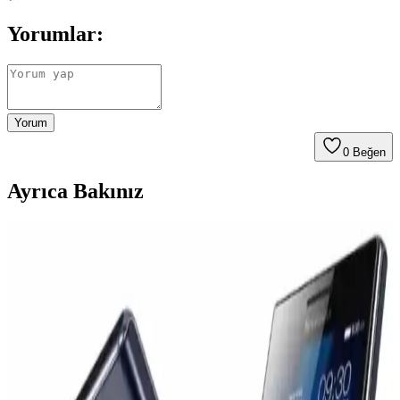
Yorumlar:
Yorum
0
Beğen
Ayrıca Bakınız
Samsung Electronics'in Artan Maliyetler ve Ürün
Stratejisi Üzerine Finansal Analizi
Samsung Electronics, artan bileşen maliyetleri ve yenilik eksikliği
nedeniyle finansal zorluklarla mücadele ediyor. Şirket, maliyetleri
düşürmek ve ürün stratejisini yeniden şekillendirmek zorunda
kalıyor.
OnePlus'ın Küresel Pazarlardan Çekilme Kararı ve