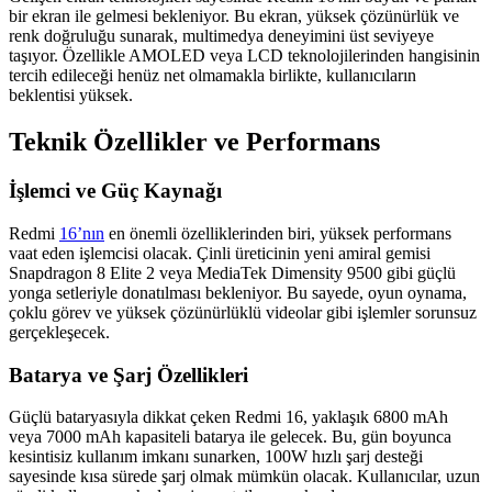
bir ekran ile gelmesi bekleniyor. Bu ekran, yüksek çözünürlük ve
renk doğruluğu sunarak, multimedya deneyimini üst seviyeye
taşıyor. Özellikle AMOLED veya LCD teknolojilerinden hangisinin
tercih edileceği henüz net olmamakla birlikte, kullanıcıların
beklentisi yüksek.
Teknik Özellikler ve Performans
İşlemci ve Güç Kaynağı
Redmi
16’nın
en önemli özelliklerinden biri, yüksek performans
vaat eden işlemcisi olacak. Çinli üreticinin yeni amiral gemisi
Snapdragon 8 Elite 2 veya MediaTek Dimensity 9500 gibi güçlü
yonga setleriyle donatılması bekleniyor. Bu sayede, oyun oynama,
çoklu görev ve yüksek çözünürlüklü videolar gibi işlemler sorunsuz
gerçekleşecek.
Batarya ve Şarj Özellikleri
Güçlü bataryasıyla dikkat çeken Redmi 16, yaklaşık 6800 mAh
veya 7000 mAh kapasiteli batarya ile gelecek. Bu, gün boyunca
kesintisiz kullanım imkanı sunarken, 100W hızlı şarj desteği
sayesinde kısa sürede şarj olmak mümkün olacak. Kullanıcılar, uzun