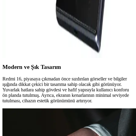
ekran, kamera ve işlemci alanlarındaki yenilikler dikkat çekiyor.
Lenovo Akıllı Telefon Modelleri: Dayanıklı ve
Yüksek Performanslı Çözümler
Lenovo'nun akıllı telefonları, dayanıklılık, performans ve yenilikçilik
sunarak farklı kullanıcı ihtiyaçlarına cevap verir. ThinkPhone ve
Legion serileri, kurumsal ve oyun tutkunlarına özel özelliklerle öne
çıkar.
Modern ve Şık Tasarım
Redmi 16, piyasaya çıkmadan önce sızdırılan görseller ve bilgiler
ışığında dikkat çekici bir tasarıma sahip olacak gibi görünüyor.
Yuvarlak hatlara sahip gövdesi ve hafif yapısıyla kullanıcı konforu
ön planda tutulmuş. Ayrıca, ekranın kenarlarının minimal seviyede
tutulması, cihazın estetik görünümünü artırıyor.