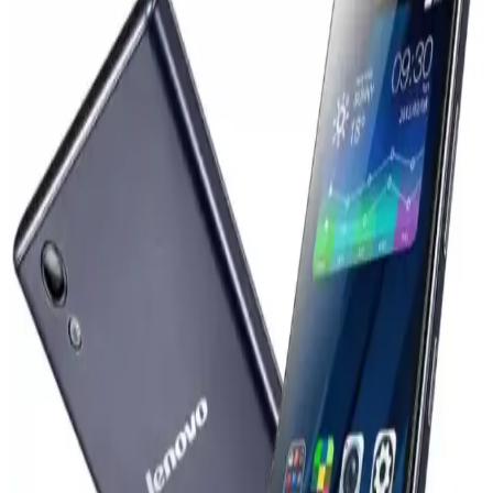
düşürmek ve ürün stratejisini yeniden şekillendirmek zorunda
kalıyor.
OnePlus'ın Küresel Pazarlardan Çekilme Kararı ve
Pazar Dinamiklerine Etkileri
OnePlus, 2026 Nisan itibarıyla Avrupa'da faaliyetlerini durdurabilir.
Oppo ile entegrasyon ve pazar stratejisi değişiklikleri bu kararda
etkili. Kullanıcılar yazılım desteği ve güncellemeler konusunda
belirsizlik yaşıyor.
iPhone 17 Pro ve Samsung Galaxy S22
Ekranlarında Renk Doğruluğu ve Canlılık
Karşılaştırması
Samsung Galaxy S22 ekranları canlı renkler sunarken, iPhone 17
Pro daha doğru ve doğal renkler sağlar. Renk doygunluğu ve
kalibrasyon farklılıkları kullanıcı deneyimini etkiler.
Vivo X300 Ultra ve Akıllı Telefon Kameralarının
Profesyonel Kameralarla Teknik Karşılaştırması
Vivo X300 Ultra'nın 400mm Zeiss lensi ve SmallRig iş birliğiyle