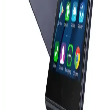
Şarj Etme: USB-C ve Power Delivery Uyumluluğu
Lenovo dizüstü bilgisayar şarj cihazları, USB-C ve Power Delivery
teknolojisi sayesinde iPhone gibi akıllı telefonları güvenli ve uyumlu
şekilde şarj edebiliyor. Bu teknoloji cihazların güç ihtiyacına göre
otomatik voltaj ve akım sağlar.
Redmi Note 10 Pro'nun Kamera Özellikleri ve
Teknik Detayları Hakkında Kapsamlı Bilgi
Redmi Note 10 Pro, 108 Megapiksel ana kamera ve çeşitli
sensörleriyle çok yönlü fotoğraf imkanı sunar. Geniş açı, makro ve
derinlik sensörleri sayesinde yüksek kaliteli ve detaylı fotoğraflar
çekebilirsiniz.
Samsung S23 Ultra ve S24 Ultra modelleri yüksek
performans ve gelişmiş özelliklerle öne çıkıyor
Samsung'un yeni akıllı telefon modelleri S23 Ultra ve S24 Ultra,
üstün performans ve gelişmiş özellikleriyle öne çıkıyor. Tasarım,
ekran, kamera ve işlemci alanlarındaki yenilikler dikkat çekiyor.
Lenovo Akıllı Telefon Modelleri: Dayanıklı ve
Yüksek Performanslı Çözümler