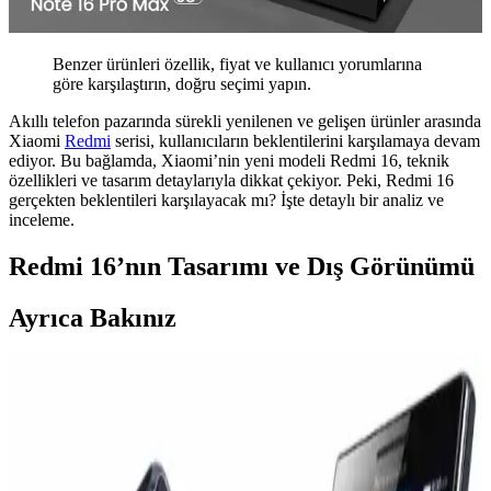
Benzer ürünleri özellik, fiyat ve kullanıcı yorumlarına
göre karşılaştırın, doğru seçimi yapın.
Akıllı telefon pazarında sürekli yenilenen ve gelişen ürünler arasında
Xiaomi
Redmi
serisi, kullanıcıların beklentilerini karşılamaya devam
ediyor. Bu bağlamda, Xiaomi’nin yeni modeli Redmi 16, teknik
özellikleri ve tasarım detaylarıyla dikkat çekiyor. Peki, Redmi 16
gerçekten beklentileri karşılayacak mı? İşte detaylı bir analiz ve
inceleme.
Redmi 16’nın Tasarımı ve Dış Görünümü
Ayrıca Bakınız
Samsung Electronics'in Artan Maliyetler ve Ürün
Stratejisi Üzerine Finansal Analizi
Samsung Electronics, artan bileşen maliyetleri ve yenilik eksikliği
nedeniyle finansal zorluklarla mücadele ediyor. Şirket, maliyetleri