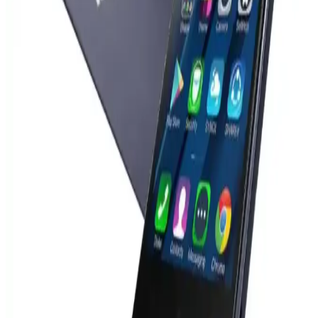
sunduğu yenilikler, akıllı telefon kameralarının profesyonel
ekipmanlarla karşılaştırılmasında önemli farkları ortaya koyuyor.
Lenovo Dizüstü Bilgisayar Şarj Cihazıyla iPhone
Şarj Etme: USB-C ve Power Delivery Uyumluluğu
Lenovo dizüstü bilgisayar şarj cihazları, USB-C ve Power Delivery
teknolojisi sayesinde iPhone gibi akıllı telefonları güvenli ve uyumlu
şekilde şarj edebiliyor. Bu teknoloji cihazların güç ihtiyacına göre
otomatik voltaj ve akım sağlar.
Redmi Note 10 Pro'nun Kamera Özellikleri ve
Teknik Detayları Hakkında Kapsamlı Bilgi
Redmi Note 10 Pro, 108 Megapiksel ana kamera ve çeşitli
sensörleriyle çok yönlü fotoğraf imkanı sunar. Geniş açı, makro ve
derinlik sensörleri sayesinde yüksek kaliteli ve detaylı fotoğraflar
çekebilirsiniz.
Samsung S23 Ultra ve S24 Ultra modelleri yüksek
performans ve gelişmiş özelliklerle öne çıkıyor
Samsung'un yeni akıllı telefon modelleri S23 Ultra ve S24 Ultra,
üstün performans ve gelişmiş özellikleriyle öne çıkıyor. Tasarım,