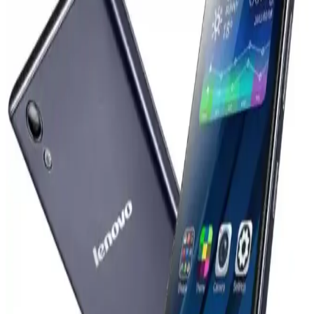
Pazar Dinamiklerine Etkileri
OnePlus, 2026 Nisan itibarıyla Avrupa'da faaliyetlerini durdurabilir.
Oppo ile entegrasyon ve pazar stratejisi değişiklikleri bu kararda
etkili. Kullanıcılar yazılım desteği ve güncellemeler konusunda
belirsizlik yaşıyor.
iPhone 17 Pro ve Samsung Galaxy S22
Ekranlarında Renk Doğruluğu ve Canlılık
Karşılaştırması
Samsung Galaxy S22 ekranları canlı renkler sunarken, iPhone 17
Pro daha doğru ve doğal renkler sağlar. Renk doygunluğu ve
kalibrasyon farklılıkları kullanıcı deneyimini etkiler.
Vivo X300 Ultra ve Akıllı Telefon Kameralarının
Profesyonel Kameralarla Teknik Karşılaştırması
Vivo X300 Ultra'nın 400mm Zeiss lensi ve SmallRig iş birliğiyle
sunduğu yenilikler, akıllı telefon kameralarının profesyonel
ekipmanlarla karşılaştırılmasında önemli farkları ortaya koyuyor.
Lenovo Dizüstü Bilgisayar Şarj Cihazıyla iPhone