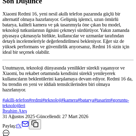
Son Düşünce
Xiaomi Redmi 16, yeni nesil akıllı telefon pazarında güçlü bir
alternatif olmaya hazırlanıyor. Gelişmiş işlemci, uzun ömürlü
batarya, kaliteli kamera ve şık tasarımıyla öne çıkan bu model,
teknoloji tutkunlarının ilgisini çekmeyi sürdürüyor. Yakın zamanda
piyasaya çıkmasıyla birlikte, kullanıcılar ve uzmanlar tarafından
detaylı incelemeleriyle değerlendirilmesi bekleniyor. Eğer siz de
yüksek performans ve güvenilirlik arıyorsanız, Redmi 16 sizin için
ideal bir seçenek olabilir.
Unutmayın, teknoloji dünyasında yenilikler sürekli yaşanıyor ve
Xiaomi, bu rekabet ortamında kendisini sürekli yenileyerek
kullanıcıların beklentilerini karşılamaya devam ediyor. Redmi 16 da,
bu trendin en yeni ve iddialı temsilcilerinden biri olmaya
hazırlanıyor.
#
akilli-telefon
#
redmi
#
teknoloji
#
kamera
#
batarya
#
tasarim
#
goruntu-
teknolojileri
İbrahim Ateş
31 Ağustos 2025
·
Güncellendi:
27 Mart 2026
Paylaş:
f
𝕏