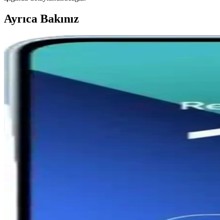
Ayrıca Bakınız
Xiaomi Mi 11 Ultra için Şık ve Koruyucu Altın Kenarlı
Parlak altın detaylar ve dayanıklı silikon malzeme ile Xiaomi Mi 11 Ultr
Redmi Note 11 Pro ve Redmi Note 12 Pro Karşılaştırma
Redmi Note 11 Pro ve Redmi Note 12 Pro modellerinin tasarım, perform
Xiaomi Redmi Serisi Akıllı Telefonlar Güncel Özellikl
Xiaomi Redmi serisi, uygun fiyatlı ve yüksek performanslı akıllı telefon
çeker.
Redmi 13 ve Xiaomi 13 Karşılaştırması: Hangi Model
Redmi 13 uygun fiyatlı ve temel ihtiyaçlara yönelikken, Xiaomi 13 ge
Redmi Note 11 ve Note 9 Pro Karşılaştırması: Hangi