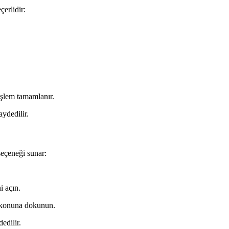
erlidir:
işlem tamamlanır.
ydedilir.
seçeneği sunar:
i açın.
ikonuna dokunun.
edilir.