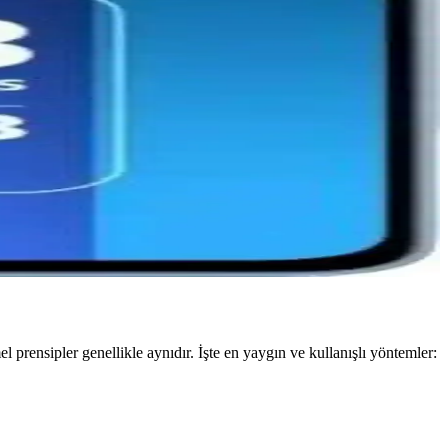
yaçlarınıza daha uygun olduğunu öğrenin.
.
lar takip edilmeli.
ygun akıllı telefonu seçin.
 prensipler genellikle aynıdır. İşte en yaygın ve kullanışlı yöntemler: