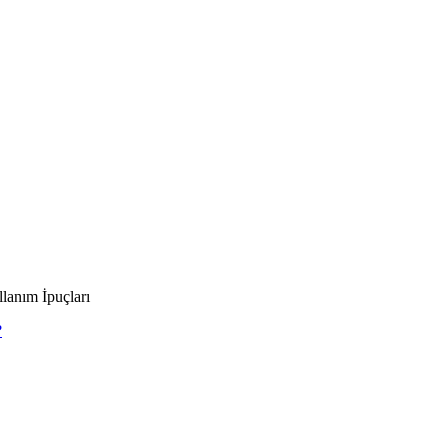
lanım İpuçları
?