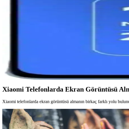
Redmi Note 11 ve Note 9 Pro modellerinin tasarım, performans, batarya
Xiaomi Pad 7 ve ESIM Teknolojisiyle Geleceğin Mobi
Xiaomi Pad 7, ESIM teknolojisi sayesinde fiziksel SIM ihtiyacını orta
Redmi 12 Pro Teknik Özellikleri ve Piyasa Konumu H
Redmi 12 Pro'nun tasarımı, ekranı, performansı ve kamera özellikleri h
Redmi 13 ve Redmi 14 Karşılaştırması: Hangi Model 
Redmi 13 ve Redmi 14 modellerinin tasarım, performans ve kamera özelli
Xiaomi Telefonlarda Ekran Görüntüsü Al
Xiaomi telefonlarda ekran görüntüsü almanın birkaç farklı yolu bulunur.