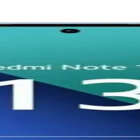
 Silikon Kılıf
a'nızı şık ve güvenle koruyan kılıf, çeşitli renk seçenekleriyle tarzınıza
sı: Özellikler ve Farklar
ans, kamera ve batarya özelliklerini karşılaştırıyoruz. Hangi modelin 
er ve Kullanım Alanları
lar olup, özellikle gençler ve bütçe dostu kullanıcılar için ideal seçene
 Sizin İçin Daha Uygun
lişmiş özellikler ve yüksek performans sunar. Hangi model sizin için d
 Model Size Uygun