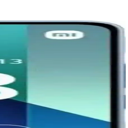
 uygun alternatifler sunar.
ihtiyaçlarınıza uygun olduğunu belirlemenize yardımcı olur.
kler sunar. Güncel teknolojik özellikleri ve kullanım alanlarıyla dikkat
aha uygun karar vermenize yardımcı olur.