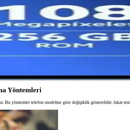
 ve kamera özellikleri detaylı karşılaştırmasıyla hangi telefonun ihti
l Bağlantı Çözümleri
dan kaldırarak kullanıcılarına kolay ve güvenli bağlantı imkanı sunuyor
akkında Güncel Bilgiler
akkında genel bilgiler ve beklentiler. Güncel detaylar için resmi kaynak
Size Uygun ve Hangi Özellikler Öne Çıkıyor?
kleri karşılaştırmasıyla, bütçenize ve kullanım alışkanlıklarınıza en u
ma Yöntemleri
 Bu yöntemler telefon modeline göre değişiklik gösterebilir; fakat temel