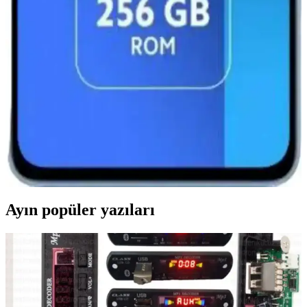
Redmi 12 Pro Teknik Özellikleri ve Piyasa Konumu
Hakkında Güncel Bilgiler
Redmi 12 Pro'nun tasarımı, ekranı, performansı ve kamera
özellikleri hakkında genel bilgiler ve beklentiler. Güncel detaylar
için resmi kaynaklar takip edilmeli.
Redmi 13 ve Redmi 14 Karşılaştırması: Hangi
Model Size Uygun ve Hangi Özellikler Öne Çıkıyor?
Redmi 13 ve Redmi 14 modellerinin tasarım, performans ve kamera
özellikleri karşılaştırmasıyla, bütçenize ve kullanım alışkanlıklarınıza
en uygun akıllı telefonu seçin.
Ayın popüler yazıları