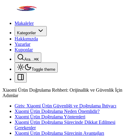
Makaleler
Kategoriler
Hakkımızda
Yazarlar
Kuponlar
Ara...
⌘
K
Toggle theme
Xiaomi Ürün Doğrulama Rehberi: Orijinallik ve Güvenlik İçin
Adımlar
Giriş: Xiaomi Ürün Güvenliği ve Doğrulama İhtiyacı
Xiaomi Ürün Doğrulama Neden Önemlidir?
Xiaomi Ürün Doğrulama Yöntemleri
Xiaomi Ürün Doğrulama Sürecinde Dikkat Edilmesi
Gerekenler
Xiaomi Ürün Doğrulama Sürecinin Avantajları