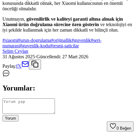
konusunda dikkatli olmak, her Xiaomi kullanıcısının en önemli
önceliği olmalıdır.
Unutmayın,
güvenilirlik ve kaliteyi garanti altına almak için
Xiaomi ürün doğrulama sürecine özen gösterin
ve teknolojiyi en
iyi şekilde kullanmak için her zaman dikkatli ve bilinçli olun.
#
xiaomi
#
urun-dogrulama
#
orijinallik
#
guvenlik
#
seri-
numarasi
#
guvenlik-kodu
#
resmi-saticilar
Selim Ceylan
31 Ağustos 2025
·
Güncellendi:
27 Mart 2026
Paylaş:
f
𝕏
Yorumlar:
Yorum
0
Beğen