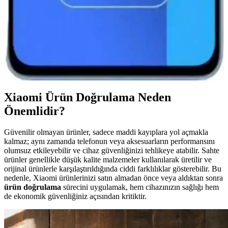
Redmi 13 ve Redmi 14 Karşılaştırması: Hangi
Model Size Uygun ve Hangi Özellikler Öne Çıkıyor?
Redmi 13 ve Redmi 14 modellerinin tasarım, performans ve kamera
özellikleri karşılaştırmasıyla, bütçenize ve kullanım alışkanlıklarınıza
en uygun akıllı telefonu seçin.
Xiaomi Ürün Doğrulama Neden
Önemlidir?
Güvenilir olmayan ürünler, sadece maddi kayıplara yol açmakla
kalmaz; aynı zamanda telefonun veya aksesuarların performansını
olumsuz etkileyebilir ve cihaz güvenliğinizi tehlikeye atabilir. Sahte
ürünler genellikle düşük kalite malzemeler kullanılarak üretilir ve
orijinal ürünlerle karşılaştırıldığında ciddi farklılıklar gösterebilir. Bu
nedenle, Xiaomi ürünlerinizi satın almadan önce veya aldıktan sonra
ürün doğrulama
sürecini uygulamak, hem cihazınızın sağlığı hem
de ekonomik güvenliğiniz açısından kritiktir.