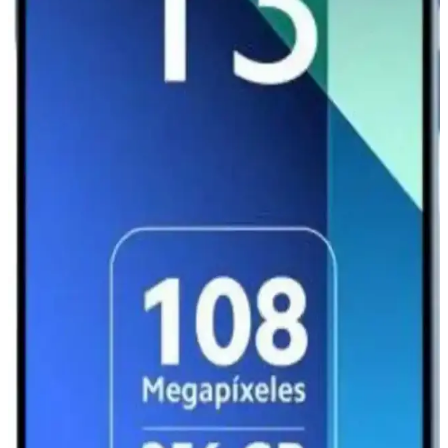
seçenekler sunar. Güncel teknolojik özellikleri ve kullanım
alanlarıyla dikkat çeker.
Redmi 13 ve Xiaomi 13 Karşılaştırması: Hangi
Model Sizin İçin Daha Uygun
Redmi 13 uygun fiyatlı ve temel ihtiyaçlara yönelikken, Xiaomi 13
gelişmiş özellikler ve yüksek performans sunar. Hangi model sizin
için daha uygun karar vermenize yardımcı olur.
Redmi Note 11 ve Note 9 Pro Karşılaştırması: Hangi
Model Size Uygun
Redmi Note 11 ve Note 9 Pro modellerinin tasarım, performans,
batarya ve kamera özellikleri detaylı karşılaştırmasıyla hangi
telefonun ihtiyaçlarınıza daha uygun olduğunu öğrenin.
Xiaomi Pad 7 ve ESIM Teknolojisiyle Geleceğin
Mobil Bağlantı Çözümleri
Xiaomi Pad 7, ESIM teknolojisi sayesinde fiziksel SIM ihtiyacını
ortadan kaldırarak kullanıcılarına kolay ve güvenli bağlantı imkanı
sunuyor.