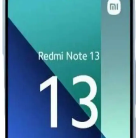
Parlak altın detaylar ve dayanıklı silikon malzeme ile Xiaomi Mi 11
Ultra'nızı şık ve güvenle koruyan kılıf, çeşitli renk seçenekleriyle
tarzınıza uygun alternatifler sunar.
Redmi Note 11 Pro ve Redmi Note 12 Pro
Karşılaştırması: Özellikler ve Farklar
Redmi Note 11 Pro ve Redmi Note 12 Pro modellerinin tasarım,
performans, kamera ve batarya özelliklerini karşılaştırıyoruz. Hangi
modelin ihtiyaçlarınıza uygun olduğunu belirlemenize yardımcı olur.
Xiaomi Redmi Serisi Akıllı Telefonlar Güncel
Özellikler ve Kullanım Alanları
Xiaomi Redmi serisi, uygun fiyatlı ve yüksek performanslı akıllı
telefonlar olup, özellikle gençler ve bütçe dostu kullanıcılar için ideal
seçenekler sunar. Güncel teknolojik özellikleri ve kullanım
alanlarıyla dikkat çeker.
Redmi 13 ve Xiaomi 13 Karşılaştırması: Hangi
Model Sizin İçin Daha Uygun