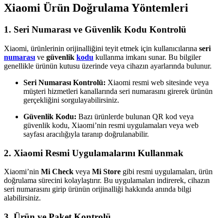
Xiaomi Ürün Doğrulama Yöntemleri
1. Seri Numarası ve Güvenlik Kodu Kontrolü
Xiaomi, ürünlerinin orijinalliğini teyit etmek için kullanıcılarına
seri
numarası
ve
güvenlik
kodu
kullanma imkanı sunar. Bu bilgiler
genellikle ürünün kutusu üzerinde veya cihazın ayarlarında bulunur.
Seri Numarası Kontrolü:
Xiaomi resmi web sitesinde veya
müşteri hizmetleri kanallarında seri numarasını girerek ürünün
gerçekliğini sorgulayabilirsiniz.
Güvenlik Kodu:
Bazı ürünlerde bulunan QR kod veya
güvenlik kodu, Xiaomi’nin resmi uygulamaları veya web
sayfası aracılığıyla taranıp doğrulanabilir.
2. Xiaomi Resmi Uygulamalarını Kullanmak
Xiaomi’nin
Mi Check
veya
Mi Store
gibi resmi uygulamaları, ürün
doğrulama sürecini kolaylaştırır. Bu uygulamaları indirerek, cihazın
seri numarasını girip ürünün orijinalliği hakkında anında bilgi
alabilirsiniz.
3. Ürün ve Paket Kontrolü