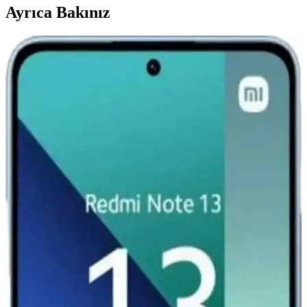
Ayrıca Bakınız
Xiaomi Mi 11 Ultra için Şık ve Koruyucu Altın
Kenarlı Silikon Kılıf
Parlak altın detaylar ve dayanıklı silikon malzeme ile Xiaomi Mi 11
Ultra'nızı şık ve güvenle koruyan kılıf, çeşitli renk seçenekleriyle
tarzınıza uygun alternatifler sunar.
Redmi Note 11 Pro ve Redmi Note 12 Pro
Karşılaştırması: Özellikler ve Farklar
Redmi Note 11 Pro ve Redmi Note 12 Pro modellerinin tasarım,
performans, kamera ve batarya özelliklerini karşılaştırıyoruz. Hangi
modelin ihtiyaçlarınıza uygun olduğunu belirlemenize yardımcı olur.
Xiaomi Redmi Serisi Akıllı Telefonlar Güncel
Özellikler ve Kullanım Alanları
Xiaomi Redmi serisi, uygun fiyatlı ve yüksek performanslı akıllı
telefonlar olup, özellikle gençler ve bütçe dostu kullanıcılar için ideal