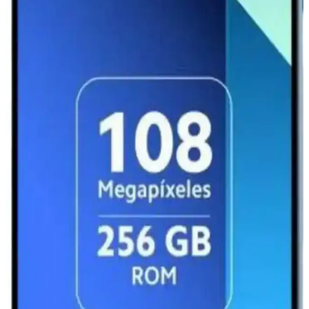
Redmi 13 uygun fiyatlı ve temel ihtiyaçlara yönelikken, Xiaomi 13
gelişmiş özellikler ve yüksek performans sunar. Hangi model sizin
için daha uygun karar vermenize yardımcı olur.
Redmi Note 11 ve Note 9 Pro Karşılaştırması: Hangi
Model Size Uygun
Redmi Note 11 ve Note 9 Pro modellerinin tasarım, performans,
batarya ve kamera özellikleri detaylı karşılaştırmasıyla hangi
telefonun ihtiyaçlarınıza daha uygun olduğunu öğrenin.
Xiaomi Pad 7 ve ESIM Teknolojisiyle Geleceğin
Mobil Bağlantı Çözümleri
Xiaomi Pad 7, ESIM teknolojisi sayesinde fiziksel SIM ihtiyacını
ortadan kaldırarak kullanıcılarına kolay ve güvenli bağlantı imkanı
sunuyor.
Redmi 12 Pro Teknik Özellikleri ve Piyasa Konumu
Hakkında Güncel Bilgiler
Redmi 12 Pro'nun tasarımı, ekranı, performansı ve kamera
özellikleri hakkında genel bilgiler ve beklentiler. Güncel detaylar
için resmi kaynaklar takip edilmeli.